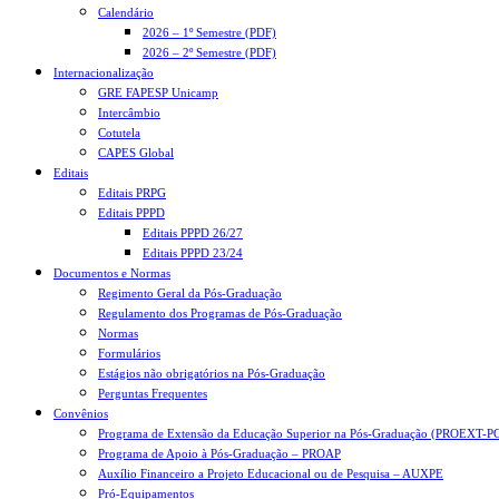
Calendário
2026 – 1º Semestre (PDF)
2026 – 2º Semestre (PDF)
Internacionalização
GRE FAPESP Unicamp
Intercâmbio
Cotutela
CAPES Global
Editais
Editais PRPG
Editais PPPD
Editais PPPD 26/27
Editais PPPD 23/24
Documentos e Normas
Regimento Geral da Pós-Graduação
Regulamento dos Programas de Pós-Graduação
Normas
Formulários
Estágios não obrigatórios na Pós-Graduação
Perguntas Frequentes
Convênios
Programa de Extensão da Educação Superior na Pós-Graduação (PROEXT-P
Programa de Apoio à Pós-Graduação – PROAP
Auxílio Financeiro a Projeto Educacional ou de Pesquisa – AUXPE
Pró-Equipamentos