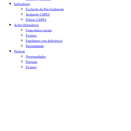
Indicadores
Evolução da Pós-Graduação
Avaliação CAPES
Prêmio CAPES
Ações Afirmativas
Cotas étnico-raciais
Eventos
Estudantes com deficiência
Parentalidade
Notícias
Oportunidades
Pesquisa
Eventos
Menu