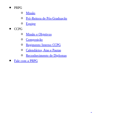
Conteúdo principal
Menu principal
Rodapé
PRPG
Missão
Pró-Reitora de Pós-Graduação
Equipe
CCPG
Missão e Objetivos
Composição
Regimento Interno CCPG
Calendários, Atas e Pautas
Reconhecimento de Diplomas
Fale com a PRPG
Aumentar fonte