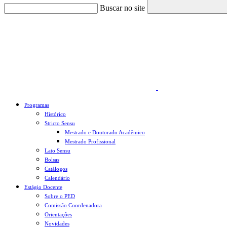
Buscar no site
Link para o Faceboo
Programas
Histórico
Stricto Sensu
Mestrado e Doutorado Acadêmico
Mestrado Profissional
Lato Sensu
Bolsas
Catálogos
Calendário
Estágio Docente
Sobre o PED
Comissão Coordenadora
Orientações
Novidades