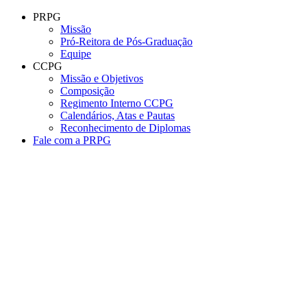
Conteúdo principal
Menu principal
Rodapé
PRPG
Missão
Pró-Reitora de Pós-Graduação
Equipe
CCPG
Missão e Objetivos
Composição
Regimento Interno CCPG
Calendários, Atas e Pautas
Reconhecimento de Diplomas
Fale com a PRPG
Aumentar fonte
Diminuir fonte