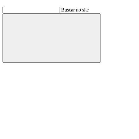
Buscar no site
Buscar
Link para o Facebook
Link para o Linkedin