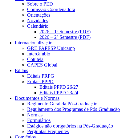
Sobre o PED
Comissão Coordenadora
Orientações
Novidades
Calendário
2026 – 1º Semestre (PDF)
2026 – 2º Semestre (PDF)
Internacionalização
GRE FAPESP Unicamp
Intercâmbio
Cotutela
CAPES Global
Editais
Editais PRPG
Editais PPPD
Editais PPPD 26/27
Editais PPPD 23/24
Documentos e Normas
Regimento Geral da Pós-Graduação
Regulamento dos Programas de Pós-Graduação
Normas
Formulários
Estágios não obrigatórios na Pós-Graduação
Perguntas Frequentes
Convênios