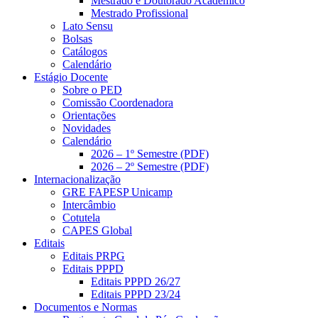
Mestrado e Doutorado Acadêmico
Mestrado Profissional
Lato Sensu
Bolsas
Catálogos
Calendário
Estágio Docente
Sobre o PED
Comissão Coordenadora
Orientações
Novidades
Calendário
2026 – 1º Semestre (PDF)
2026 – 2º Semestre (PDF)
Internacionalização
GRE FAPESP Unicamp
Intercâmbio
Cotutela
CAPES Global
Editais
Editais PRPG
Editais PPPD
Editais PPPD 26/27
Editais PPPD 23/24
Documentos e Normas