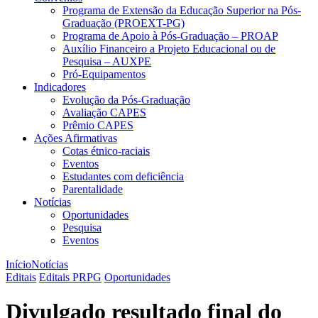
Programa de Extensão da Educação Superior na Pós-
Graduação (PROEXT-PG)
Programa de Apoio à Pós-Graduação – PROAP
Auxílio Financeiro a Projeto Educacional ou de
Pesquisa – AUXPE
Pró-Equipamentos
Indicadores
Evolução da Pós-Graduação
Avaliação CAPES
Prêmio CAPES
Ações Afirmativas
Cotas étnico-raciais
Eventos
Estudantes com deficiência
Parentalidade
Notícias
Oportunidades
Pesquisa
Eventos
Início
Notícias
Editais
Editais PRPG
Oportunidades
Divulgado resultado final do