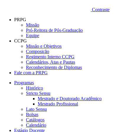
Contraste
PRPG
Missão
Pró-Reitora de Pós-Graduação
Equipe
CCPG
Missão e Objetivos
Composição
Regimento Interno CCPG
Calendários, Atas e Pautas
Reconhecimento de Diplomas
Fale com a PRPG
Programas
Histórico
Stricto Sensu
Mestrado e Doutorado Acadêmico
Mestrado Profissional
Lato Sensu
Bolsas
Catálogos
Calendário
Estágio Docente