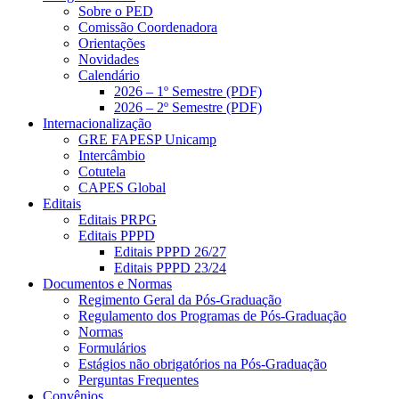
Sobre o PED
Comissão Coordenadora
Orientações
Novidades
Calendário
2026 – 1º Semestre (PDF)
2026 – 2º Semestre (PDF)
Internacionalização
GRE FAPESP Unicamp
Intercâmbio
Cotutela
CAPES Global
Editais
Editais PRPG
Editais PPPD
Editais PPPD 26/27
Editais PPPD 23/24
Documentos e Normas
Regimento Geral da Pós-Graduação
Regulamento dos Programas de Pós-Graduação
Normas
Formulários
Estágios não obrigatórios na Pós-Graduação
Perguntas Frequentes
Convênios