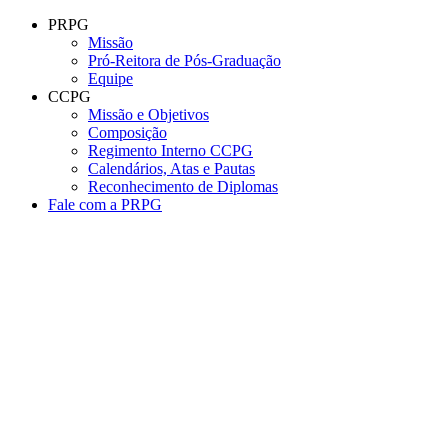
Conteúdo principal
Menu principal
Rodapé
PRPG
Missão
Pró-Reitora de Pós-Graduação
Equipe
CCPG
Missão e Objetivos
Composição
Regimento Interno CCPG
Calendários, Atas e Pautas
Reconhecimento de Diplomas
Fale com a PRPG
Aumentar fonte
Diminuir fonte