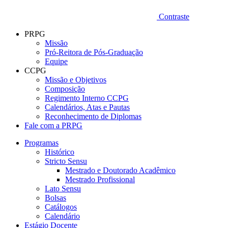
Contraste
PRPG
Missão
Pró-Reitora de Pós-Graduação
Equipe
CCPG
Missão e Objetivos
Composição
Regimento Interno CCPG
Calendários, Atas e Pautas
Reconhecimento de Diplomas
Fale com a PRPG
Programas
Histórico
Stricto Sensu
Mestrado e Doutorado Acadêmico
Mestrado Profissional
Lato Sensu
Bolsas
Catálogos
Calendário
Estágio Docente