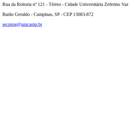
Rua da Reitoria nº 121 - Térreo - Cidade Universitária Zeferino Vaz
Barão Geraldo - Campinas, SP - CEP 13083-872
secprpg@unicamp.br
Link para o Facebook
Link para o Linkedin
Link para o Instagram