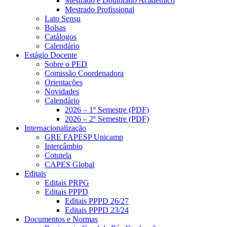
Mestrado e Doutorado Acadêmico
Mestrado Profissional
Lato Sensu
Bolsas
Catálogos
Calendário
Estágio Docente
Sobre o PED
Comissão Coordenadora
Orientações
Novidades
Calendário
2026 – 1º Semestre (PDF)
2026 – 2º Semestre (PDF)
Internacionalização
GRE FAPESP Unicamp
Intercâmbio
Cotutela
CAPES Global
Editais
Editais PRPG
Editais PPPD
Editais PPPD 26/27
Editais PPPD 23/24
Documentos e Normas