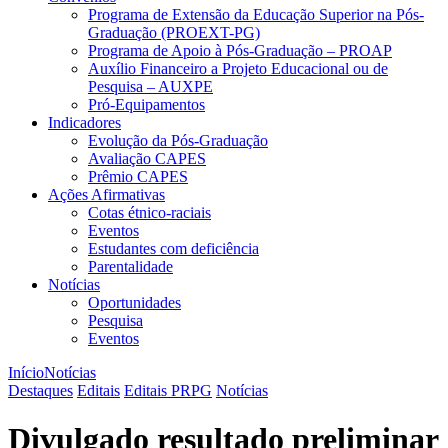
Programa de Extensão da Educação Superior na Pós-
Graduação (PROEXT-PG)
Programa de Apoio à Pós-Graduação – PROAP
Auxílio Financeiro a Projeto Educacional ou de
Pesquisa – AUXPE
Pró-Equipamentos
Indicadores
Evolução da Pós-Graduação
Avaliação CAPES
Prêmio CAPES
Ações Afirmativas
Cotas étnico-raciais
Eventos
Estudantes com deficiência
Parentalidade
Notícias
Oportunidades
Pesquisa
Eventos
Início
Notícias
Destaques
Editais
Editais PRPG
Notícias
Divulgado resultado preliminar