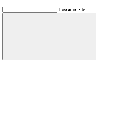
Buscar no site
Buscar
Link para o Facebook
Link para o Linkedin