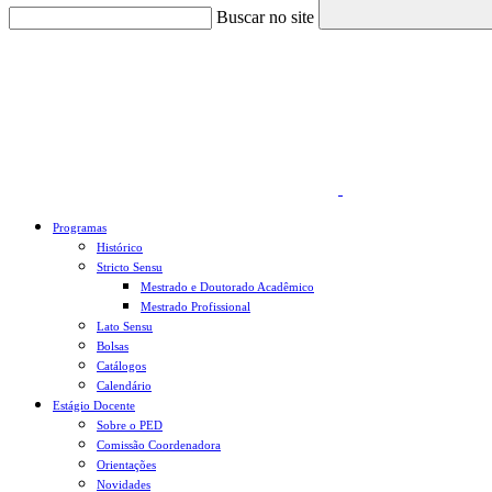
Buscar no site
Link para o Faceboo
Programas
Histórico
Stricto Sensu
Mestrado e Doutorado Acadêmico
Mestrado Profissional
Lato Sensu
Bolsas
Catálogos
Calendário
Estágio Docente
Sobre o PED
Comissão Coordenadora
Orientações
Novidades