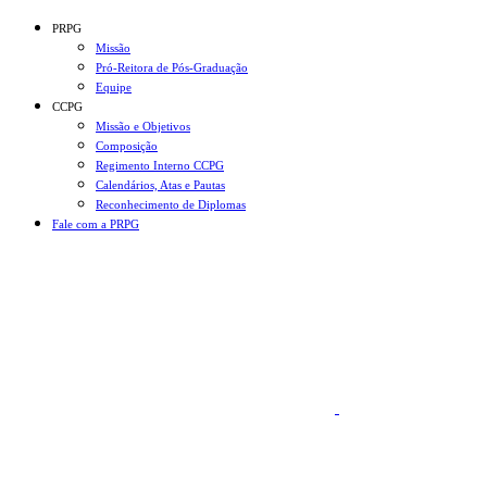
Conteúdo principal
Menu principal
Rodapé
PRPG
Missão
Pró-Reitora de Pós-Graduação
Equipe
CCPG
Missão e Objetivos
Composição
Regimento Interno CCPG
Calendários, Atas e Pautas
Reconhecimento de Diplomas
Fale com a PRPG
Aumentar fonte