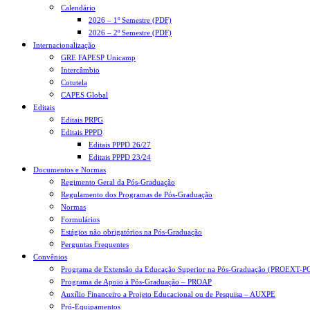
Calendário
2026 – 1º Semestre (PDF)
2026 – 2º Semestre (PDF)
Internacionalização
GRE FAPESP Unicamp
Intercâmbio
Cotutela
CAPES Global
Editais
Editais PRPG
Editais PPPD
Editais PPPD 26/27
Editais PPPD 23/24
Documentos e Normas
Regimento Geral da Pós-Graduação
Regulamento dos Programas de Pós-Graduação
Normas
Formulários
Estágios não obrigatórios na Pós-Graduação
Perguntas Frequentes
Convênios
Programa de Extensão da Educação Superior na Pós-Graduação (PROEXT-P
Programa de Apoio à Pós-Graduação – PROAP
Auxílio Financeiro a Projeto Educacional ou de Pesquisa – AUXPE
Pró-Equipamentos