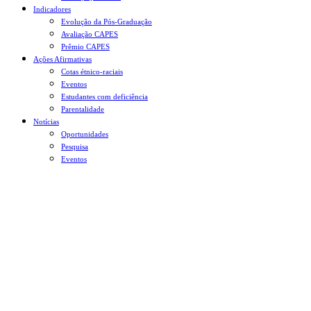
Indicadores
Evolução da Pós-Graduação
Avaliação CAPES
Prêmio CAPES
Ações Afirmativas
Cotas étnico-raciais
Eventos
Estudantes com deficiência
Parentalidade
Notícias
Oportunidades
Pesquisa
Eventos
Menu