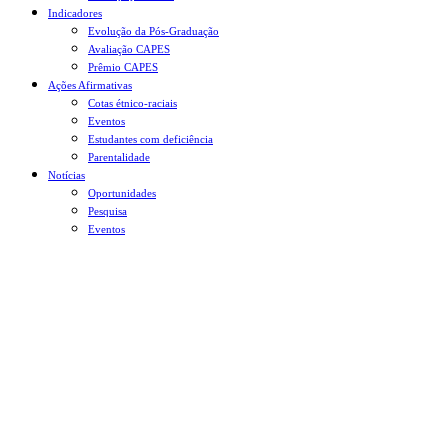
Indicadores
Evolução da Pós-Graduação
Avaliação CAPES
Prêmio CAPES
Ações Afirmativas
Cotas étnico-raciais
Eventos
Estudantes com deficiência
Parentalidade
Notícias
Oportunidades
Pesquisa
Eventos
Menu