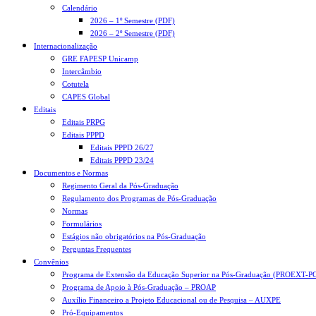
Calendário
2026 – 1º Semestre (PDF)
2026 – 2º Semestre (PDF)
Internacionalização
GRE FAPESP Unicamp
Intercâmbio
Cotutela
CAPES Global
Editais
Editais PRPG
Editais PPPD
Editais PPPD 26/27
Editais PPPD 23/24
Documentos e Normas
Regimento Geral da Pós-Graduação
Regulamento dos Programas de Pós-Graduação
Normas
Formulários
Estágios não obrigatórios na Pós-Graduação
Perguntas Frequentes
Convênios
Programa de Extensão da Educação Superior na Pós-Graduação (PROEXT-P
Programa de Apoio à Pós-Graduação – PROAP
Auxílio Financeiro a Projeto Educacional ou de Pesquisa – AUXPE
Pró-Equipamentos