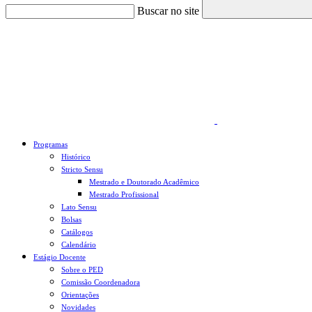
Buscar no site
Link para o Faceboo
Programas
Histórico
Stricto Sensu
Mestrado e Doutorado Acadêmico
Mestrado Profissional
Lato Sensu
Bolsas
Catálogos
Calendário
Estágio Docente
Sobre o PED
Comissão Coordenadora
Orientações
Novidades