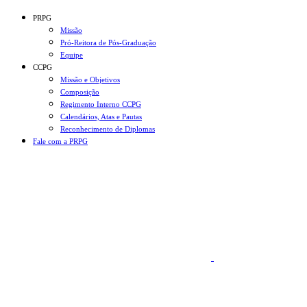
Conteúdo principal
Menu principal
Rodapé
PRPG
Missão
Pró-Reitora de Pós-Graduação
Equipe
CCPG
Missão e Objetivos
Composição
Regimento Interno CCPG
Calendários, Atas e Pautas
Reconhecimento de Diplomas
Fale com a PRPG
Aumentar fonte