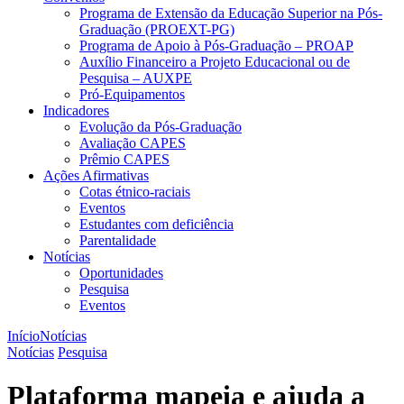
Programa de Extensão da Educação Superior na Pós-
Graduação (PROEXT-PG)
Programa de Apoio à Pós-Graduação – PROAP
Auxílio Financeiro a Projeto Educacional ou de
Pesquisa – AUXPE
Pró-Equipamentos
Indicadores
Evolução da Pós-Graduação
Avaliação CAPES
Prêmio CAPES
Ações Afirmativas
Cotas étnico-raciais
Eventos
Estudantes com deficiência
Parentalidade
Notícias
Oportunidades
Pesquisa
Eventos
Início
Notícias
Notícias
Pesquisa
Plataforma mapeia e ajuda a