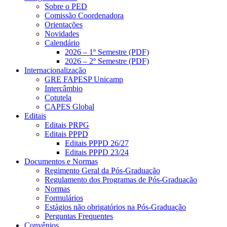
Sobre o PED
Comissão Coordenadora
Orientações
Novidades
Calendário
2026 – 1º Semestre (PDF)
2026 – 2º Semestre (PDF)
Internacionalização
GRE FAPESP Unicamp
Intercâmbio
Cotutela
CAPES Global
Editais
Editais PRPG
Editais PPPD
Editais PPPD 26/27
Editais PPPD 23/24
Documentos e Normas
Regimento Geral da Pós-Graduação
Regulamento dos Programas de Pós-Graduação
Normas
Formulários
Estágios não obrigatórios na Pós-Graduação
Perguntas Frequentes
Convênios