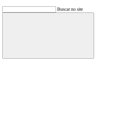
Buscar no site
Buscar
Link para o Facebook
Link para o Linkedin