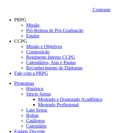
Contraste
PRPG
Missão
Pró-Reitora de Pós-Graduação
Equipe
CCPG
Missão e Objetivos
Composição
Regimento Interno CCPG
Calendários, Atas e Pautas
Reconhecimento de Diplomas
Fale com a PRPG
Programas
Histórico
Stricto Sensu
Mestrado e Doutorado Acadêmico
Mestrado Profissional
Lato Sensu
Bolsas
Catálogos
Calendário
Estágio Docente