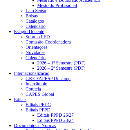
Mestrado e Doutorado Acadêmico
Mestrado Profissional
Lato Sensu
Bolsas
Catálogos
Calendário
Estágio Docente
Sobre o PED
Comissão Coordenadora
Orientações
Novidades
Calendário
2026 – 1º Semestre (PDF)
2026 – 2º Semestre (PDF)
Internacionalização
GRE FAPESP Unicamp
Intercâmbio
Cotutela
CAPES Global
Editais
Editais PRPG
Editais PPPD
Editais PPPD 26/27
Editais PPPD 23/24
Documentos e Normas