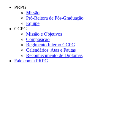
Conteúdo principal
Menu principal
Rodapé
PRPG
Missão
Pró-Reitora de Pós-Graduação
Equipe
CCPG
Missão e Objetivos
Composição
Regimento Interno CCPG
Calendários, Atas e Pautas
Reconhecimento de Diplomas
Fale com a PRPG
Aumentar fonte
Diminuir fonte