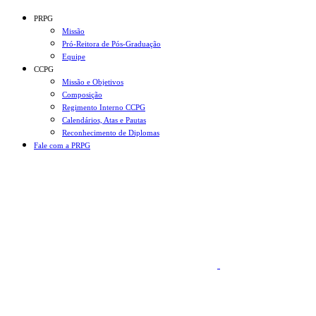
Conteúdo principal
Menu principal
Rodapé
PRPG
Missão
Pró-Reitora de Pós-Graduação
Equipe
CCPG
Missão e Objetivos
Composição
Regimento Interno CCPG
Calendários, Atas e Pautas
Reconhecimento de Diplomas
Fale com a PRPG
Aumentar fonte