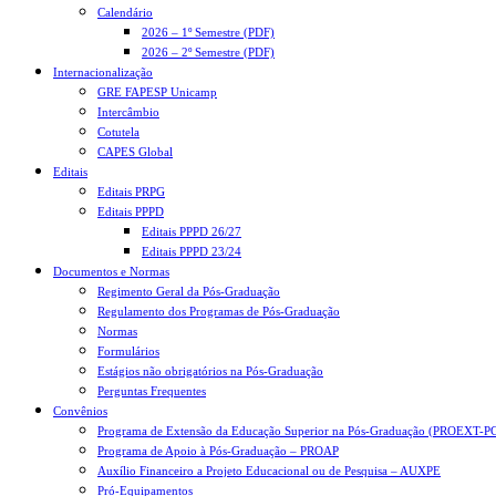
Calendário
2026 – 1º Semestre (PDF)
2026 – 2º Semestre (PDF)
Internacionalização
GRE FAPESP Unicamp
Intercâmbio
Cotutela
CAPES Global
Editais
Editais PRPG
Editais PPPD
Editais PPPD 26/27
Editais PPPD 23/24
Documentos e Normas
Regimento Geral da Pós-Graduação
Regulamento dos Programas de Pós-Graduação
Normas
Formulários
Estágios não obrigatórios na Pós-Graduação
Perguntas Frequentes
Convênios
Programa de Extensão da Educação Superior na Pós-Graduação (PROEXT-P
Programa de Apoio à Pós-Graduação – PROAP
Auxílio Financeiro a Projeto Educacional ou de Pesquisa – AUXPE
Pró-Equipamentos