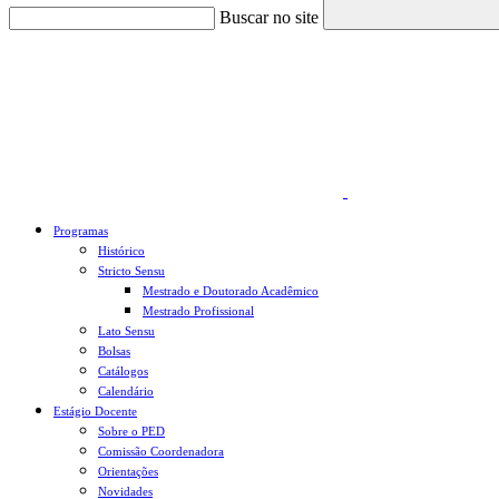
Buscar no site
Link para o Faceboo
Programas
Histórico
Stricto Sensu
Mestrado e Doutorado Acadêmico
Mestrado Profissional
Lato Sensu
Bolsas
Catálogos
Calendário
Estágio Docente
Sobre o PED
Comissão Coordenadora
Orientações
Novidades