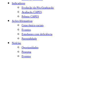
Indicadores
Evolução da Pós-Graduação
Avaliação CAPES
Prêmio CAPES
Ações Afirmativas
Cotas étnico-raciais
Eventos
Estudantes com deficiência
Parentalidade
Notícias
Oportunidades
Pesquisa
Eventos
Menu