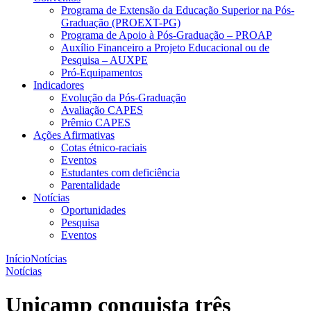
Programa de Extensão da Educação Superior na Pós-
Graduação (PROEXT-PG)
Programa de Apoio à Pós-Graduação – PROAP
Auxílio Financeiro a Projeto Educacional ou de
Pesquisa – AUXPE
Pró-Equipamentos
Indicadores
Evolução da Pós-Graduação
Avaliação CAPES
Prêmio CAPES
Ações Afirmativas
Cotas étnico-raciais
Eventos
Estudantes com deficiência
Parentalidade
Notícias
Oportunidades
Pesquisa
Eventos
Início
Notícias
Notícias
Unicamp conquista três