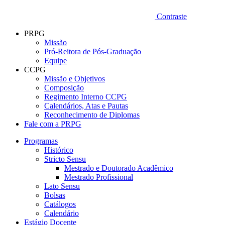
Contraste
PRPG
Missão
Pró-Reitora de Pós-Graduação
Equipe
CCPG
Missão e Objetivos
Composição
Regimento Interno CCPG
Calendários, Atas e Pautas
Reconhecimento de Diplomas
Fale com a PRPG
Programas
Histórico
Stricto Sensu
Mestrado e Doutorado Acadêmico
Mestrado Profissional
Lato Sensu
Bolsas
Catálogos
Calendário
Estágio Docente