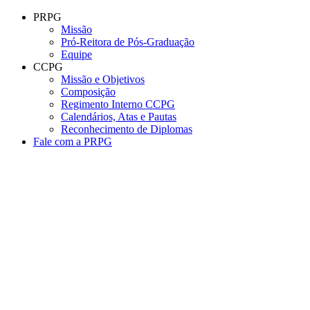
Conteúdo principal
Menu principal
Rodapé
PRPG
Missão
Pró-Reitora de Pós-Graduação
Equipe
CCPG
Missão e Objetivos
Composição
Regimento Interno CCPG
Calendários, Atas e Pautas
Reconhecimento de Diplomas
Fale com a PRPG
Aumentar fonte
Diminuir fonte