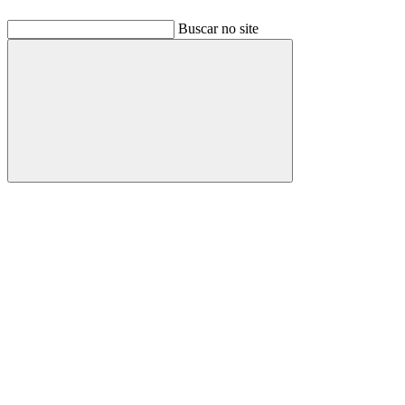
Buscar no site
Buscar
Link para o Facebook
Link para o Linkedin