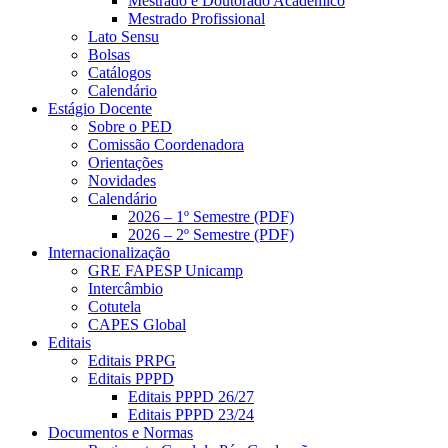
Mestrado e Doutorado Acadêmico
Mestrado Profissional
Lato Sensu
Bolsas
Catálogos
Calendário
Estágio Docente
Sobre o PED
Comissão Coordenadora
Orientações
Novidades
Calendário
2026 – 1º Semestre (PDF)
2026 – 2º Semestre (PDF)
Internacionalização
GRE FAPESP Unicamp
Intercâmbio
Cotutela
CAPES Global
Editais
Editais PRPG
Editais PPPD
Editais PPPD 26/27
Editais PPPD 23/24
Documentos e Normas