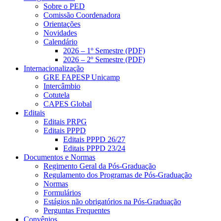
Sobre o PED
Comissão Coordenadora
Orientações
Novidades
Calendário
2026 – 1º Semestre (PDF)
2026 – 2º Semestre (PDF)
Internacionalização
GRE FAPESP Unicamp
Intercâmbio
Cotutela
CAPES Global
Editais
Editais PRPG
Editais PPPD
Editais PPPD 26/27
Editais PPPD 23/24
Documentos e Normas
Regimento Geral da Pós-Graduação
Regulamento dos Programas de Pós-Graduação
Normas
Formulários
Estágios não obrigatórios na Pós-Graduação
Perguntas Frequentes
Convênios