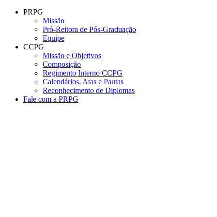
Conteúdo principal
Menu principal
Rodapé
PRPG
Missão
Pró-Reitora de Pós-Graduação
Equipe
CCPG
Missão e Objetivos
Composição
Regimento Interno CCPG
Calendários, Atas e Pautas
Reconhecimento de Diplomas
Fale com a PRPG
Aumentar fonte
Diminuir fonte