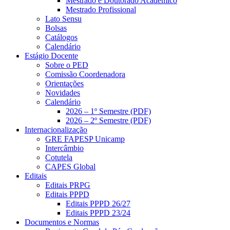
Mestrado e Doutorado Acadêmico
Mestrado Profissional
Lato Sensu
Bolsas
Catálogos
Calendário
Estágio Docente
Sobre o PED
Comissão Coordenadora
Orientações
Novidades
Calendário
2026 – 1º Semestre (PDF)
2026 – 2º Semestre (PDF)
Internacionalização
GRE FAPESP Unicamp
Intercâmbio
Cotutela
CAPES Global
Editais
Editais PRPG
Editais PPPD
Editais PPPD 26/27
Editais PPPD 23/24
Documentos e Normas