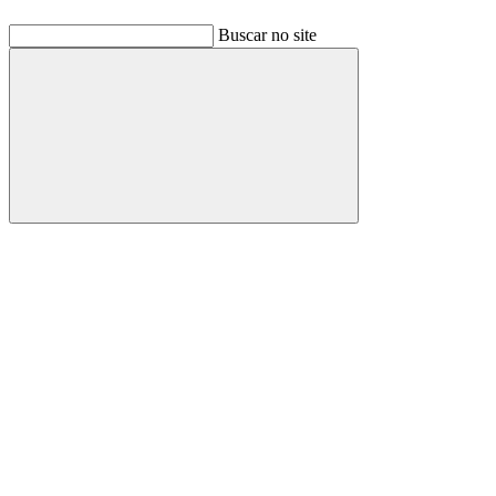
Buscar no site
Buscar
Link para o Facebook
Link para o Linkedin