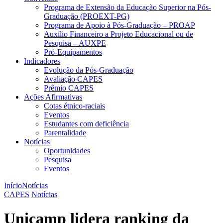
Programa de Extensão da Educação Superior na Pós-
Graduação (PROEXT-PG)
Programa de Apoio à Pós-Graduação – PROAP
Auxílio Financeiro a Projeto Educacional ou de
Pesquisa – AUXPE
Pró-Equipamentos
Indicadores
Evolução da Pós-Graduação
Avaliação CAPES
Prêmio CAPES
Ações Afirmativas
Cotas étnico-raciais
Eventos
Estudantes com deficiência
Parentalidade
Notícias
Oportunidades
Pesquisa
Eventos
Início
Notícias
CAPES
Notícias
Unicamp lidera ranking da