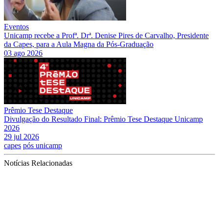
Eventos
Unicamp recebe a Profª. Drª. Denise Pires de Carvalho, Presidente
da Capes, para a Aula Magna da Pós-Graduação
03 ago 2026
Prêmio Tese Destaque
Divulgação do Resultado Final: Prêmio Tese Destaque Unicamp
2026
29 jul 2026
capes
pós unicamp
Notícias Relacionadas