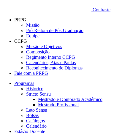
Contraste
PRPG
Missão
Pró-Reitora de Pós-Graduação
Equipe
CCPG
Missão e Objetivos
Composição
Regimento Interno CCPG
Calendários, Atas e Pautas
Reconhecimento de Diplomas
Fale com a PRPG
Programas
Histórico
Stricto Sensu
Mestrado e Doutorado Acadêmico
Mestrado Profissional
Lato Sensu
Bolsas
Catálogos
Calendário
Estágio Docente