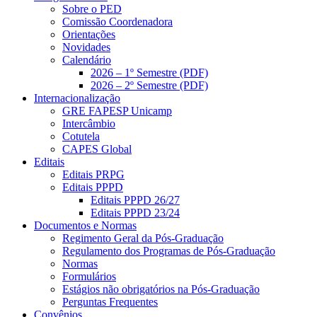
Sobre o PED
Comissão Coordenadora
Orientações
Novidades
Calendário
2026 – 1º Semestre (PDF)
2026 – 2º Semestre (PDF)
Internacionalização
GRE FAPESP Unicamp
Intercâmbio
Cotutela
CAPES Global
Editais
Editais PRPG
Editais PPPD
Editais PPPD 26/27
Editais PPPD 23/24
Documentos e Normas
Regimento Geral da Pós-Graduação
Regulamento dos Programas de Pós-Graduação
Normas
Formulários
Estágios não obrigatórios na Pós-Graduação
Perguntas Frequentes
Convênios