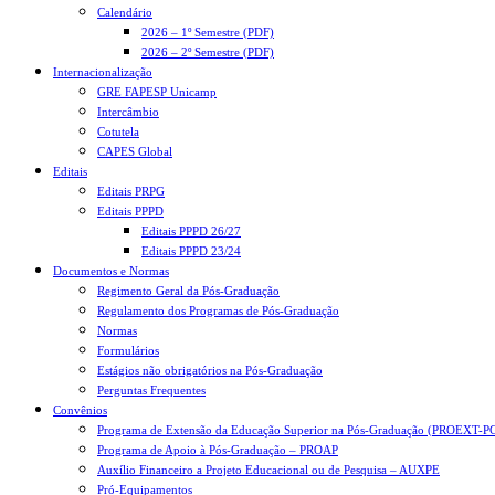
Calendário
2026 – 1º Semestre (PDF)
2026 – 2º Semestre (PDF)
Internacionalização
GRE FAPESP Unicamp
Intercâmbio
Cotutela
CAPES Global
Editais
Editais PRPG
Editais PPPD
Editais PPPD 26/27
Editais PPPD 23/24
Documentos e Normas
Regimento Geral da Pós-Graduação
Regulamento dos Programas de Pós-Graduação
Normas
Formulários
Estágios não obrigatórios na Pós-Graduação
Perguntas Frequentes
Convênios
Programa de Extensão da Educação Superior na Pós-Graduação (PROEXT-P
Programa de Apoio à Pós-Graduação – PROAP
Auxílio Financeiro a Projeto Educacional ou de Pesquisa – AUXPE
Pró-Equipamentos