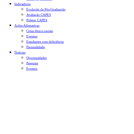
Indicadores
Evolução da Pós-Graduação
Avaliação CAPES
Prêmio CAPES
Ações Afirmativas
Cotas étnico-raciais
Eventos
Estudantes com deficiência
Parentalidade
Notícias
Oportunidades
Pesquisa
Eventos
Menu