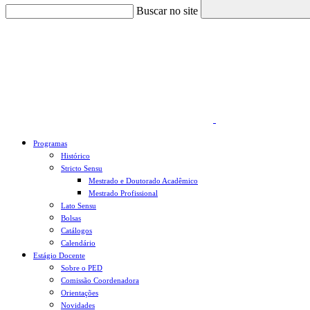
Buscar no site
Link para o Faceboo
Programas
Histórico
Stricto Sensu
Mestrado e Doutorado Acadêmico
Mestrado Profissional
Lato Sensu
Bolsas
Catálogos
Calendário
Estágio Docente
Sobre o PED
Comissão Coordenadora
Orientações
Novidades