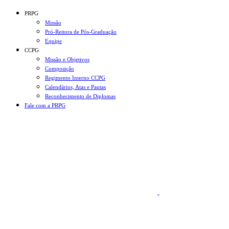
Conteúdo principal
Menu principal
Rodapé
PRPG
Missão
Pró-Reitora de Pós-Graduação
Equipe
CCPG
Missão e Objetivos
Composição
Regimento Interno CCPG
Calendários, Atas e Pautas
Reconhecimento de Diplomas
Fale com a PRPG
Aumentar fonte