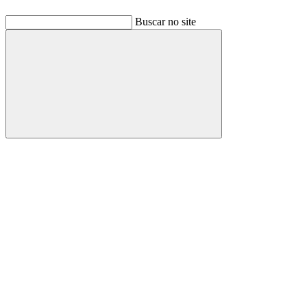
Buscar no site
Buscar
Link para o Facebook
Link para o Linkedin