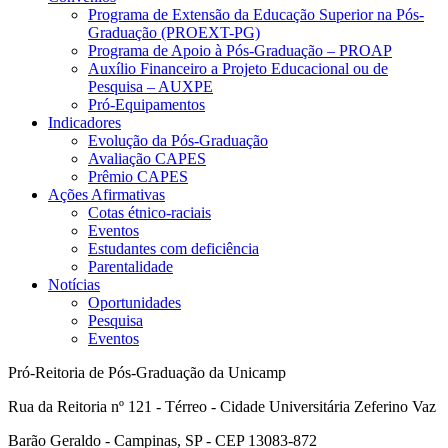
Programa de Extensão da Educação Superior na Pós-
Graduação (PROEXT-PG)
Programa de Apoio à Pós-Graduação – PROAP
Auxílio Financeiro a Projeto Educacional ou de
Pesquisa – AUXPE
Pró-Equipamentos
Indicadores
Evolução da Pós-Graduação
Avaliação CAPES
Prêmio CAPES
Ações Afirmativas
Cotas étnico-raciais
Eventos
Estudantes com deficiência
Parentalidade
Notícias
Oportunidades
Pesquisa
Eventos
Pró-Reitoria de Pós-Graduação da Unicamp
Rua da Reitoria nº 121 - Térreo - Cidade Universitária Zeferino Vaz
Barão Geraldo - Campinas, SP - CEP 13083-872