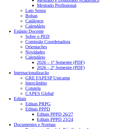
Mestrado e Doutorado Acadêmico
Mestrado Profissional
Lato Sensu
Bolsas
Catálogos
Calendário
Estágio Docente
Sobre o PED
Comissão Coordenadora
Orientações
Novidades
Calendário
2026 – 1º Semestre (PDF)
2026 – 2º Semestre (PDF)
Internacionalização
GRE FAPESP Unicamp
Intercâmbio
Cotutela
CAPES Global
Editais
Editais PRPG
Editais PPPD
Editais PPPD 26/27
Editais PPPD 23/24
Documentos e Normas