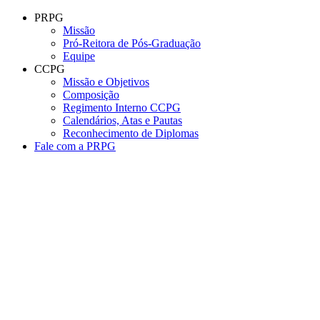
Conteúdo principal
Menu principal
Rodapé
PRPG
Missão
Pró-Reitora de Pós-Graduação
Equipe
CCPG
Missão e Objetivos
Composição
Regimento Interno CCPG
Calendários, Atas e Pautas
Reconhecimento de Diplomas
Fale com a PRPG
Aumentar fonte
Diminuir fonte