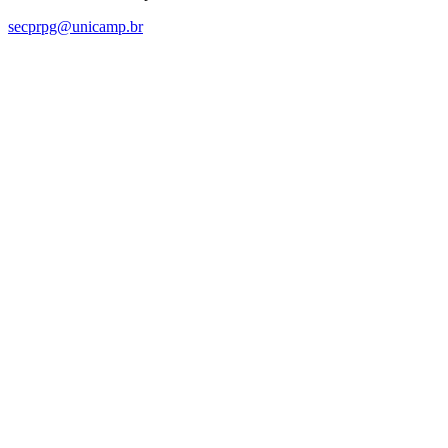
secprpg@unicamp.br
Link para o Facebook
Link para o Linkedin
Link para o Instagram