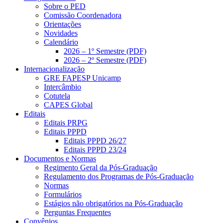
Sobre o PED
Comissão Coordenadora
Orientações
Novidades
Calendário
2026 – 1º Semestre (PDF)
2026 – 2º Semestre (PDF)
Internacionalização
GRE FAPESP Unicamp
Intercâmbio
Cotutela
CAPES Global
Editais
Editais PRPG
Editais PPPD
Editais PPPD 26/27
Editais PPPD 23/24
Documentos e Normas
Regimento Geral da Pós-Graduação
Regulamento dos Programas de Pós-Graduação
Normas
Formulários
Estágios não obrigatórios na Pós-Graduação
Perguntas Frequentes
Convênios