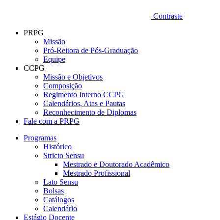
Contraste
PRPG
Missão
Pró-Reitora de Pós-Graduação
Equipe
CCPG
Missão e Objetivos
Composição
Regimento Interno CCPG
Calendários, Atas e Pautas
Reconhecimento de Diplomas
Fale com a PRPG
Programas
Histórico
Stricto Sensu
Mestrado e Doutorado Acadêmico
Mestrado Profissional
Lato Sensu
Bolsas
Catálogos
Calendário
Estágio Docente