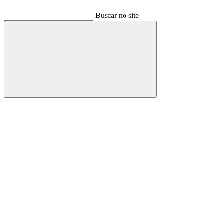
Buscar no site
Buscar
Link para o Facebook
Link para o Linkedin