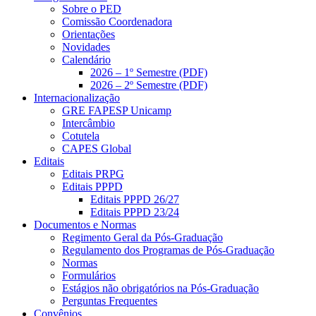
Sobre o PED
Comissão Coordenadora
Orientações
Novidades
Calendário
2026 – 1º Semestre (PDF)
2026 – 2º Semestre (PDF)
Internacionalização
GRE FAPESP Unicamp
Intercâmbio
Cotutela
CAPES Global
Editais
Editais PRPG
Editais PPPD
Editais PPPD 26/27
Editais PPPD 23/24
Documentos e Normas
Regimento Geral da Pós-Graduação
Regulamento dos Programas de Pós-Graduação
Normas
Formulários
Estágios não obrigatórios na Pós-Graduação
Perguntas Frequentes
Convênios