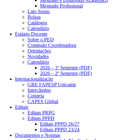
Mestrado e Doutorado Acadêmico
Mestrado Profissional
Lato Sensu
Bolsas
Catálogos
Calendário
Estágio Docente
Sobre o PED
Comissão Coordenadora
Orientações
Novidades
Calendário
2026 – 1º Semestre (PDF)
2026 – 2º Semestre (PDF)
Internacionalização
GRE FAPESP Unicamp
Intercâmbio
Cotutela
CAPES Global
Editais
Editais PRPG
Editais PPPD
Editais PPPD 26/27
Editais PPPD 23/24
Documentos e Normas