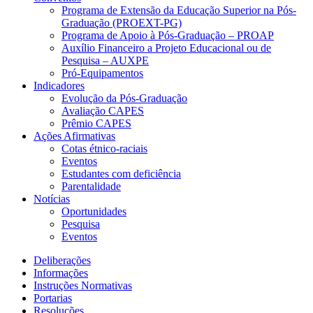
Programa de Extensão da Educação Superior na Pós-
Graduação (PROEXT-PG)
Programa de Apoio à Pós-Graduação – PROAP
Auxílio Financeiro a Projeto Educacional ou de
Pesquisa – AUXPE
Pró-Equipamentos
Indicadores
Evolução da Pós-Graduação
Avaliação CAPES
Prêmio CAPES
Ações Afirmativas
Cotas étnico-raciais
Eventos
Estudantes com deficiência
Parentalidade
Notícias
Oportunidades
Pesquisa
Eventos
Deliberações
Informações
Instruções Normativas
Portarias
Resoluções