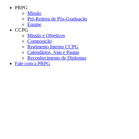
Conteúdo principal
Menu principal
Rodapé
PRPG
Missão
Pró-Reitora de Pós-Graduação
Equipe
CCPG
Missão e Objetivos
Composição
Regimento Interno CCPG
Calendários, Atas e Pautas
Reconhecimento de Diplomas
Fale com a PRPG
Aumentar fonte
Diminuir fonte