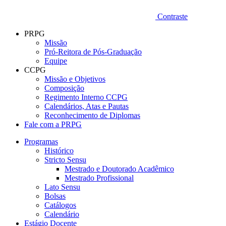
Contraste
PRPG
Missão
Pró-Reitora de Pós-Graduação
Equipe
CCPG
Missão e Objetivos
Composição
Regimento Interno CCPG
Calendários, Atas e Pautas
Reconhecimento de Diplomas
Fale com a PRPG
Programas
Histórico
Stricto Sensu
Mestrado e Doutorado Acadêmico
Mestrado Profissional
Lato Sensu
Bolsas
Catálogos
Calendário
Estágio Docente