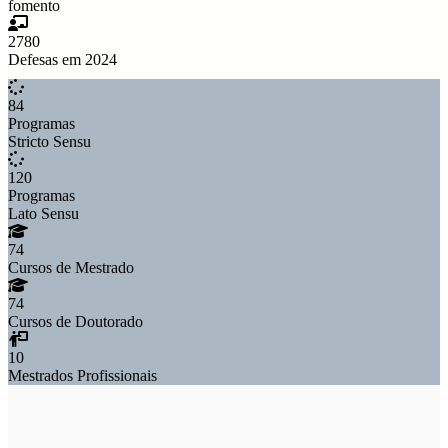
fomento
2780
Defesas em 2024
84
Programas
Stricto Sensu
120
Programas
Lato Sensu
74
Cursos de Mestrado
74
Cursos de Doutorado
10
Mestrados Profissionais