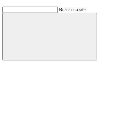
Buscar no site
Buscar
Link para o Facebook
Link para o Linkedin