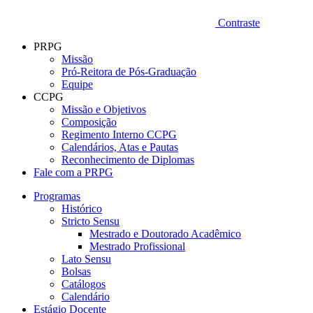
Contraste
PRPG
Missão
Pró-Reitora de Pós-Graduação
Equipe
CCPG
Missão e Objetivos
Composição
Regimento Interno CCPG
Calendários, Atas e Pautas
Reconhecimento de Diplomas
Fale com a PRPG
Programas
Histórico
Stricto Sensu
Mestrado e Doutorado Acadêmico
Mestrado Profissional
Lato Sensu
Bolsas
Catálogos
Calendário
Estágio Docente