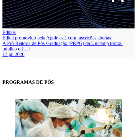
Editais
Edital promovido pela Apple está com inscrições abertas
A Pró-Reitoria de Pós-Graduação (PRPG) da Unicamp tornou
público o […]
17 jul 2026
PROGRAMAS DE PÓS