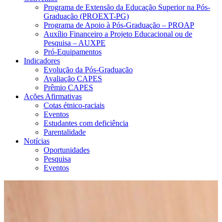
Programa de Extensão da Educação Superior na Pós-
Graduação (PROEXT-PG)
Programa de Apoio à Pós-Graduação – PROAP
Auxílio Financeiro a Projeto Educacional ou de
Pesquisa – AUXPE
Pró-Equipamentos
Indicadores
Evolução da Pós-Graduação
Avaliação CAPES
Prêmio CAPES
Ações Afirmativas
Cotas étnico-raciais
Eventos
Estudantes com deficiência
Parentalidade
Notícias
Oportunidades
Pesquisa
Eventos