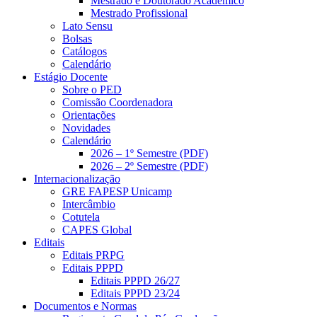
Mestrado e Doutorado Acadêmico
Mestrado Profissional
Lato Sensu
Bolsas
Catálogos
Calendário
Estágio Docente
Sobre o PED
Comissão Coordenadora
Orientações
Novidades
Calendário
2026 – 1º Semestre (PDF)
2026 – 2º Semestre (PDF)
Internacionalização
GRE FAPESP Unicamp
Intercâmbio
Cotutela
CAPES Global
Editais
Editais PRPG
Editais PPPD
Editais PPPD 26/27
Editais PPPD 23/24
Documentos e Normas