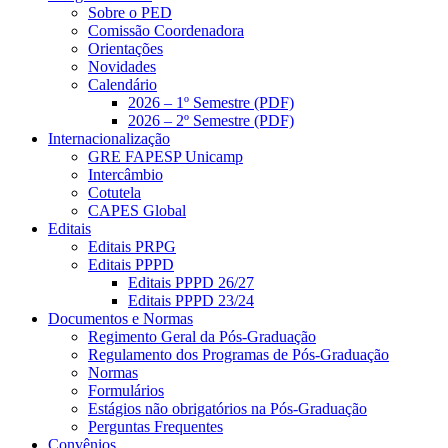
Sobre o PED
Comissão Coordenadora
Orientações
Novidades
Calendário
2026 – 1º Semestre (PDF)
2026 – 2º Semestre (PDF)
Internacionalização
GRE FAPESP Unicamp
Intercâmbio
Cotutela
CAPES Global
Editais
Editais PRPG
Editais PPPD
Editais PPPD 26/27
Editais PPPD 23/24
Documentos e Normas
Regimento Geral da Pós-Graduação
Regulamento dos Programas de Pós-Graduação
Normas
Formulários
Estágios não obrigatórios na Pós-Graduação
Perguntas Frequentes
Convênios