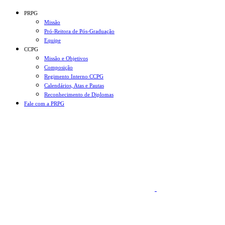
Conteúdo principal
Menu principal
Rodapé
PRPG
Missão
Pró-Reitora de Pós-Graduação
Equipe
CCPG
Missão e Objetivos
Composição
Regimento Interno CCPG
Calendários, Atas e Pautas
Reconhecimento de Diplomas
Fale com a PRPG
Aumentar fonte