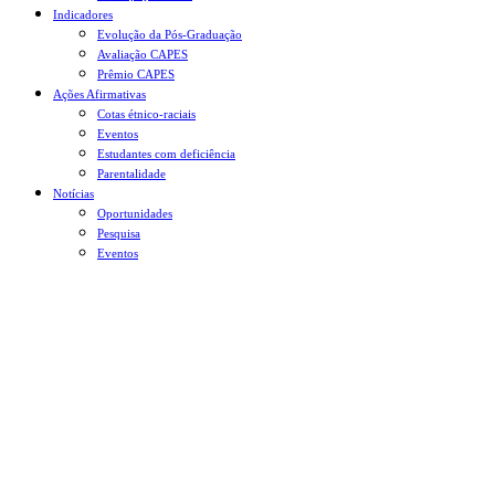
Indicadores
Evolução da Pós-Graduação
Avaliação CAPES
Prêmio CAPES
Ações Afirmativas
Cotas étnico-raciais
Eventos
Estudantes com deficiência
Parentalidade
Notícias
Oportunidades
Pesquisa
Eventos
Menu