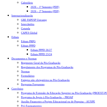
Calendário
2026 – 1º Semestre (PDF)
2026 – 2º Semestre (PDF)
Internacionalização
GRE FAPESP Unicamp
Intercâmbio
Cotutela
CAPES Global
Editais
Editais PRPG
Editais PPPD
Editais PPPD 26/27
Editais PPPD 23/24
Documentos e Normas
Regimento Geral da Pós-Graduação
Regulamento dos Programas de Pós-Graduação
Normas
Formulários
Estágios não obrigatórios na Pós-Graduação
Perguntas Frequentes
Convênios
Programa de Extensão da Educação Superior na Pós-Graduação (PROEXT-P
Programa de Apoio à Pós-Graduação – PROAP
Auxílio Financeiro a Projeto Educacional ou de Pesquisa – AUXPE
Pró-Equipamentos