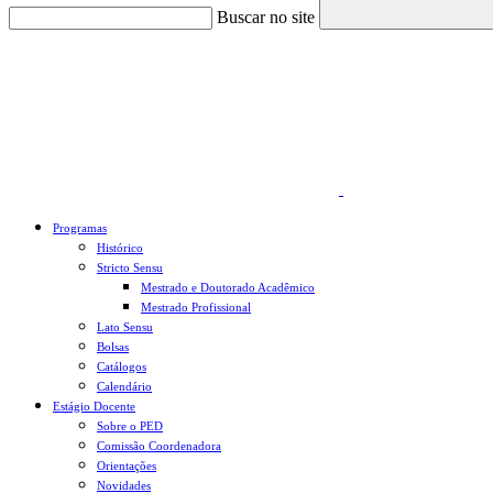
Buscar no site
Link para o Faceboo
Programas
Histórico
Stricto Sensu
Mestrado e Doutorado Acadêmico
Mestrado Profissional
Lato Sensu
Bolsas
Catálogos
Calendário
Estágio Docente
Sobre o PED
Comissão Coordenadora
Orientações
Novidades