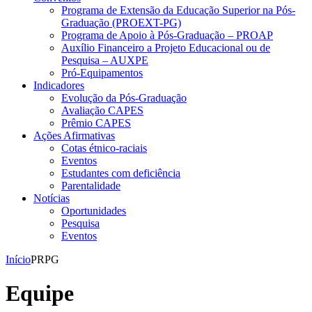
Programa de Extensão da Educação Superior na Pós-
Graduação (PROEXT-PG)
Programa de Apoio à Pós-Graduação – PROAP
Auxílio Financeiro a Projeto Educacional ou de
Pesquisa – AUXPE
Pró-Equipamentos
Indicadores
Evolução da Pós-Graduação
Avaliação CAPES
Prêmio CAPES
Ações Afirmativas
Cotas étnico-raciais
Eventos
Estudantes com deficiência
Parentalidade
Notícias
Oportunidades
Pesquisa
Eventos
Início
PRPG
Equipe