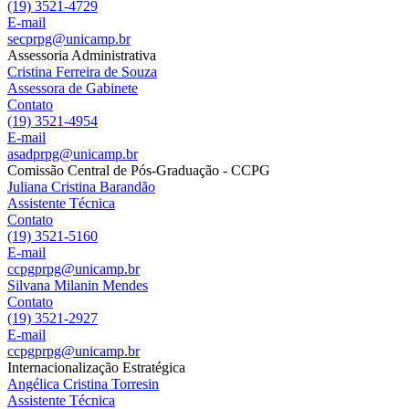
(19) 3521-4729
E-mail
secprpg@unicamp.br
Assessoria Administrativa
Cristina Ferreira de Souza
Assessora de Gabinete
Contato
(19) 3521-4954
E-mail
asadprpg@unicamp.br
Comissão Central de Pós-Graduação - CCPG
Juliana Cristina Barandão
Assistente Técnica
Contato
(19) 3521-5160
E-mail
ccpgprpg@unicamp.br
Silvana Milanin Mendes
Contato
(19) 3521-2927
E-mail
ccpgprpg@unicamp.br
Internacionalização Estratégica
Angélica Cristina Torresin
Assistente Técnica