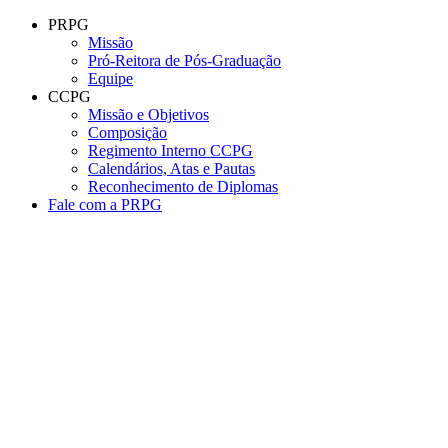
Conteúdo principal
Menu principal
Rodapé
PRPG
Missão
Pró-Reitora de Pós-Graduação
Equipe
CCPG
Missão e Objetivos
Composição
Regimento Interno CCPG
Calendários, Atas e Pautas
Reconhecimento de Diplomas
Fale com a PRPG
Aumentar fonte
Diminuir fonte