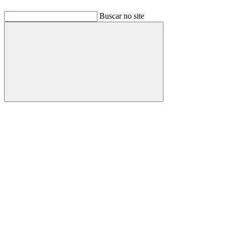
Buscar no site
Buscar
Link para o Facebook
Link para o Linkedin