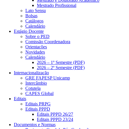
Mestrado e Doutorado Acadêmico
Mestrado Profissional
Lato Sensu
Bolsas
Catálogos
Calendário
Estágio Docente
Sobre o PED
Comissão Coordenadora
Orientações
Novidades
Calendário
2026 – 1º Semestre (PDF)
2026 – 2º Semestre (PDF)
Internacionalização
GRE FAPESP Unicamp
Intercâmbio
Cotutela
CAPES Global
Editais
Editais PRPG
Editais PPPD
Editais PPPD 26/27
Editais PPPD 23/24
Documentos e Normas