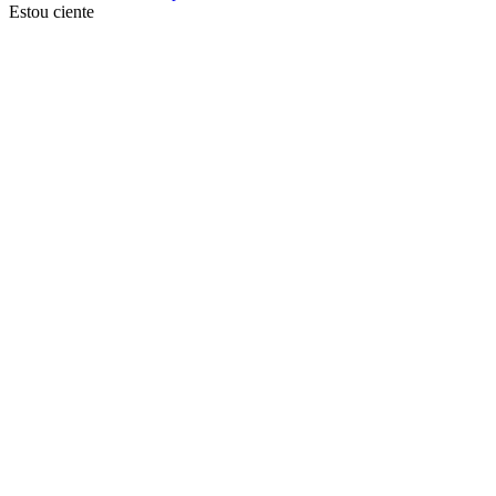
Estou ciente
Ir para o topo