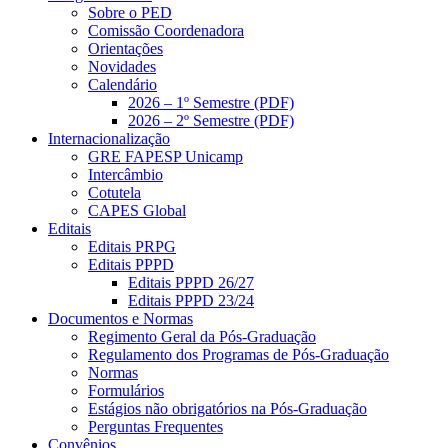
Sobre o PED
Comissão Coordenadora
Orientações
Novidades
Calendário
2026 – 1º Semestre (PDF)
2026 – 2º Semestre (PDF)
Internacionalização
GRE FAPESP Unicamp
Intercâmbio
Cotutela
CAPES Global
Editais
Editais PRPG
Editais PPPD
Editais PPPD 26/27
Editais PPPD 23/24
Documentos e Normas
Regimento Geral da Pós-Graduação
Regulamento dos Programas de Pós-Graduação
Normas
Formulários
Estágios não obrigatórios na Pós-Graduação
Perguntas Frequentes
Convênios