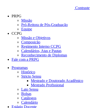
Contraste
PRPG
Missão
Pró-Reitora de Pós-Graduação
Equipe
CCPG
Missão e Objetivos
Composição
Regimento Interno CCPG
Calendários, Atas e Pautas
Reconhecimento de Diplomas
Fale com a PRPG
Programas
Histórico
Stricto Sensu
Mestrado e Doutorado Acadêmico
Mestrado Profissional
Lato Sensu
Bolsas
Catálogos
Calendário
Estágio Docente