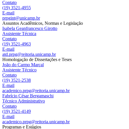
Contato
(19) 3521-4955
E-mail
prpgint@unicamp.br
Assuntos Acadêmicos, Normas e Legislação
Isabela Geanfrancesco Girotto
Assistente Técnica
Contato
(19) 3521-4963
E-mail
atd.prpg@reitoria.unicamp.br
Homologação de Dissertações e Teses
João do Carmo Marçal
Assistente Técnico
Contato
(19) 3521-2538
E-mail
academico.prpg@reitoria.unicamp.br
Fabrício César Bergamaschi
Técnico Administrativo
Contato
(19) 3521-4149
E-mail
academico.prpg@reitoria.unicamp.br
Programas e Estágios