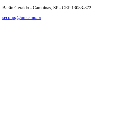
Barão Geraldo - Campinas, SP - CEP 13083-872
secprpg@unicamp.br
Link para o Facebook
Link para o Linkedin
Link para o Instagram