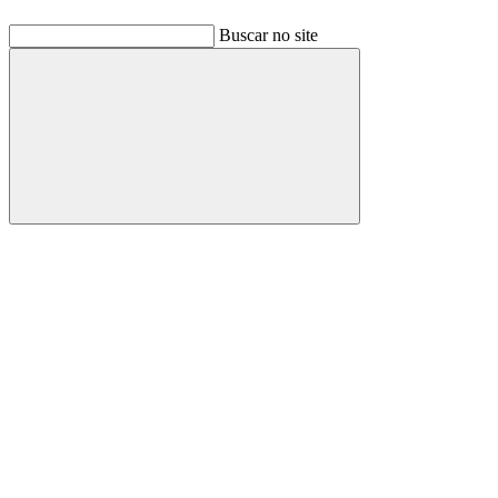
Buscar no site
Buscar
Link para o Facebook
Link para o Linkedin