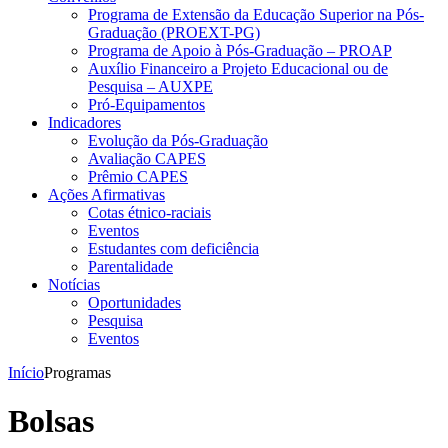
Programa de Extensão da Educação Superior na Pós-
Graduação (PROEXT-PG)
Programa de Apoio à Pós-Graduação – PROAP
Auxílio Financeiro a Projeto Educacional ou de
Pesquisa – AUXPE
Pró-Equipamentos
Indicadores
Evolução da Pós-Graduação
Avaliação CAPES
Prêmio CAPES
Ações Afirmativas
Cotas étnico-raciais
Eventos
Estudantes com deficiência
Parentalidade
Notícias
Oportunidades
Pesquisa
Eventos
Início
Programas
Bolsas