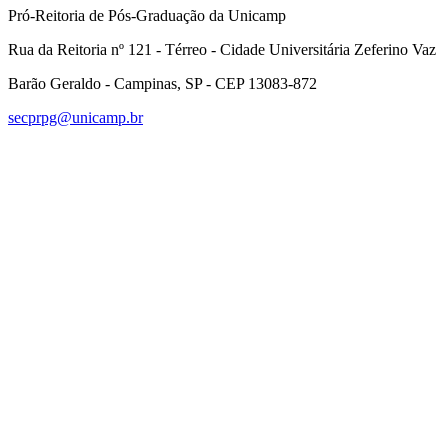
Pró-Reitoria de Pós-Graduação da Unicamp
Rua da Reitoria nº 121 - Térreo - Cidade Universitária Zeferino Vaz
Barão Geraldo - Campinas, SP - CEP 13083-872
secprpg@unicamp.br
Link para o Facebook
Link para o Linkedin
Link para o Instagram