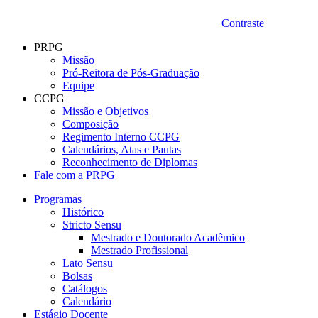
Contraste
PRPG
Missão
Pró-Reitora de Pós-Graduação
Equipe
CCPG
Missão e Objetivos
Composição
Regimento Interno CCPG
Calendários, Atas e Pautas
Reconhecimento de Diplomas
Fale com a PRPG
Programas
Histórico
Stricto Sensu
Mestrado e Doutorado Acadêmico
Mestrado Profissional
Lato Sensu
Bolsas
Catálogos
Calendário
Estágio Docente