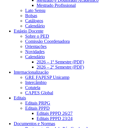
Mestrado e Doutorado Acadêmico
Mestrado Profissional
Lato Sensu
Bolsas
Catálogos
Calendário
Estágio Docente
Sobre o PED
Comissão Coordenadora
Orientações
Novidades
Calendário
2026 – 1º Semestre (PDF)
2026 – 2º Semestre (PDF)
Internacionalização
GRE FAPESP Unicamp
Intercâmbio
Cotutela
CAPES Global
Editais
Editais PRPG
Editais PPPD
Editais PPPD 26/27
Editais PPPD 23/24
Documentos e Normas