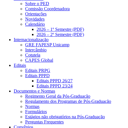
Sobre o PED
Comissão Coordenadora
Orientações
Novidades
Calendário
2026 – 1º Semestre (PDF)
2026 – 2º Semestre (PDF)
Internacionalização
GRE FAPESP Unicamp
Intercâmbio
Cotutela
CAPES Global
Editais
Editais PRPG
Editais PPPD
Editais PPPD 26/27
Editais PPPD 23/24
Documentos e Normas
Regimento Geral da Pós-Graduação
Regulamento dos Programas de Pós-Graduação
Normas
Formulários
Estágios não obrigatórios na Pós-Graduação
Perguntas Frequentes
Convênios