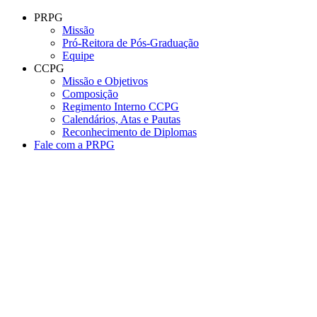
Conteúdo principal
Menu principal
Rodapé
PRPG
Missão
Pró-Reitora de Pós-Graduação
Equipe
CCPG
Missão e Objetivos
Composição
Regimento Interno CCPG
Calendários, Atas e Pautas
Reconhecimento de Diplomas
Fale com a PRPG
Aumentar fonte
Diminuir fonte