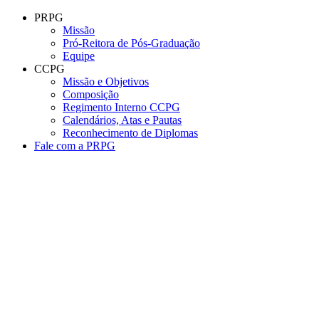
Conteúdo principal
Menu principal
Rodapé
PRPG
Missão
Pró-Reitora de Pós-Graduação
Equipe
CCPG
Missão e Objetivos
Composição
Regimento Interno CCPG
Calendários, Atas e Pautas
Reconhecimento de Diplomas
Fale com a PRPG
Aumentar fonte
Diminuir fonte