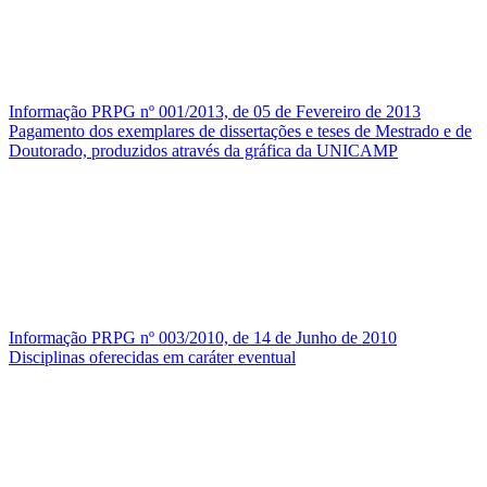
Informação PRPG nº 001/2013, de 05 de Fevereiro de 2013
Pagamento dos exemplares de dissertações e teses de Mestrado e de
Doutorado, produzidos através da gráfica da UNICAMP
Informação PRPG nº 003/2010, de 14 de Junho de 2010
Disciplinas oferecidas em caráter eventual