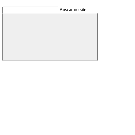
Buscar no site
Buscar
Link para o Facebook
Link para o Linkedin