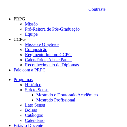
Contraste
PRPG
Missão
Pró-Reitora de Pós-Graduação
Equipe
CCPG
Missão e Objetivos
Composição
Regimento Interno CCPG
Calendários, Atas e Pautas
Reconhecimento de Diplomas
Fale com a PRPG
Programas
Histórico
Stricto Sensu
Mestrado e Doutorado Acadêmico
Mestrado Profissional
Lato Sensu
Bolsas
Catálogos
Calendário
Estágio Docente