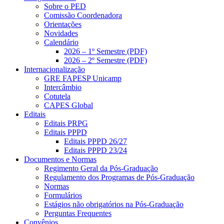
Sobre o PED
Comissão Coordenadora
Orientações
Novidades
Calendário
2026 – 1º Semestre (PDF)
2026 – 2º Semestre (PDF)
Internacionalização
GRE FAPESP Unicamp
Intercâmbio
Cotutela
CAPES Global
Editais
Editais PRPG
Editais PPPD
Editais PPPD 26/27
Editais PPPD 23/24
Documentos e Normas
Regimento Geral da Pós-Graduação
Regulamento dos Programas de Pós-Graduação
Normas
Formulários
Estágios não obrigatórios na Pós-Graduação
Perguntas Frequentes
Convênios