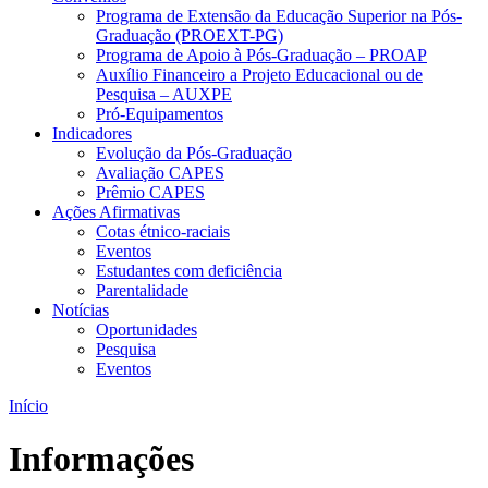
Programa de Extensão da Educação Superior na Pós-
Graduação (PROEXT-PG)
Programa de Apoio à Pós-Graduação – PROAP
Auxílio Financeiro a Projeto Educacional ou de
Pesquisa – AUXPE
Pró-Equipamentos
Indicadores
Evolução da Pós-Graduação
Avaliação CAPES
Prêmio CAPES
Ações Afirmativas
Cotas étnico-raciais
Eventos
Estudantes com deficiência
Parentalidade
Notícias
Oportunidades
Pesquisa
Eventos
Início
Informações