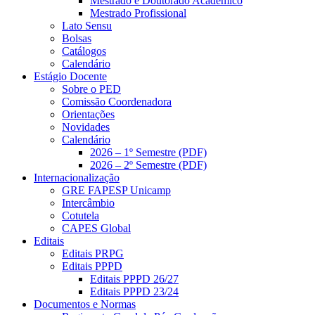
Mestrado e Doutorado Acadêmico
Mestrado Profissional
Lato Sensu
Bolsas
Catálogos
Calendário
Estágio Docente
Sobre o PED
Comissão Coordenadora
Orientações
Novidades
Calendário
2026 – 1º Semestre (PDF)
2026 – 2º Semestre (PDF)
Internacionalização
GRE FAPESP Unicamp
Intercâmbio
Cotutela
CAPES Global
Editais
Editais PRPG
Editais PPPD
Editais PPPD 26/27
Editais PPPD 23/24
Documentos e Normas