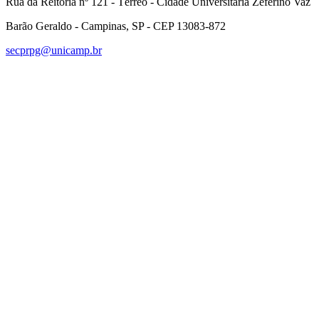
Rua da Reitoria nº 121 - Térreo - Cidade Universitária Zeferino Vaz
Barão Geraldo - Campinas, SP - CEP 13083-872
secprpg@unicamp.br
Link para o Facebook
Link para o Linkedin
Link para o Instagram