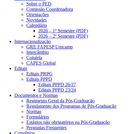
Sobre o PED
Comissão Coordenadora
Orientações
Novidades
Calendário
2026 – 1º Semestre (PDF)
2026 – 2º Semestre (PDF)
Internacionalização
GRE FAPESP Unicamp
Intercâmbio
Cotutela
CAPES Global
Editais
Editais PRPG
Editais PPPD
Editais PPPD 26/27
Editais PPPD 23/24
Documentos e Normas
Regimento Geral da Pós-Graduação
Regulamento dos Programas de Pós-Graduação
Normas
Formulários
Estágios não obrigatórios na Pós-Graduação
Perguntas Frequentes
Convênios