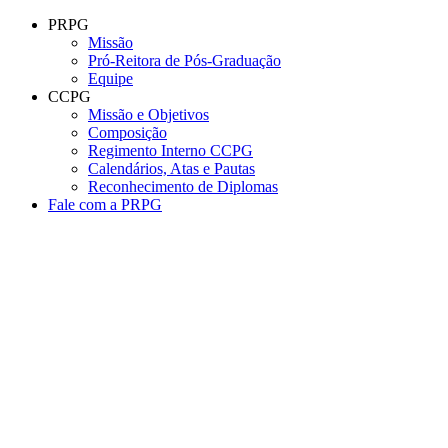
Conteúdo principal
Menu principal
Rodapé
PRPG
Missão
Pró-Reitora de Pós-Graduação
Equipe
CCPG
Missão e Objetivos
Composição
Regimento Interno CCPG
Calendários, Atas e Pautas
Reconhecimento de Diplomas
Fale com a PRPG
Aumentar fonte
Diminuir fonte