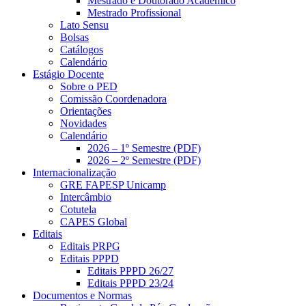
Mestrado e Doutorado Acadêmico
Mestrado Profissional
Lato Sensu
Bolsas
Catálogos
Calendário
Estágio Docente
Sobre o PED
Comissão Coordenadora
Orientações
Novidades
Calendário
2026 – 1º Semestre (PDF)
2026 – 2º Semestre (PDF)
Internacionalização
GRE FAPESP Unicamp
Intercâmbio
Cotutela
CAPES Global
Editais
Editais PRPG
Editais PPPD
Editais PPPD 26/27
Editais PPPD 23/24
Documentos e Normas