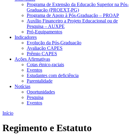
Programa de Extensão da Educação Superior na Pós-
Graduação (PROEXT-PG)
Programa de Apoio à Pós-Graduação – PROAP
Auxílio Financeiro a Projeto Educacional ou de
Pesquisa – AUXPE
Pró-Equipamentos
Indicadores
Evolução da Pós-Graduação
Avaliação CAPES
Prêmio CAPES
Ações Afirmativas
Cotas étnico-raciais
Eventos
Estudantes com deficiência
Parentalidade
Notícias
Oportunidades
Pesquisa
Eventos
Início
Regimento e Estatuto