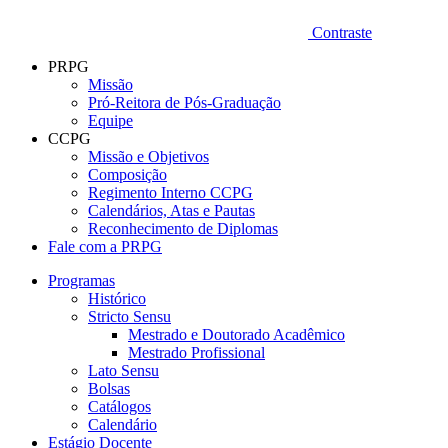
Contraste
PRPG
Missão
Pró-Reitora de Pós-Graduação
Equipe
CCPG
Missão e Objetivos
Composição
Regimento Interno CCPG
Calendários, Atas e Pautas
Reconhecimento de Diplomas
Fale com a PRPG
Programas
Histórico
Stricto Sensu
Mestrado e Doutorado Acadêmico
Mestrado Profissional
Lato Sensu
Bolsas
Catálogos
Calendário
Estágio Docente