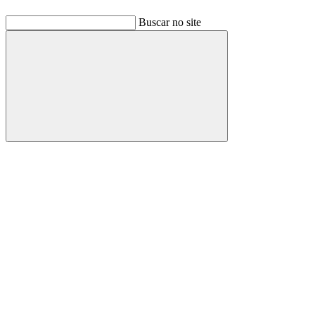
Buscar no site
Buscar
Link para o Facebook
Link para o Linkedin