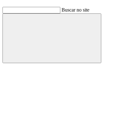
Buscar no site
Buscar
Link para o Facebook
Link para o Linkedin