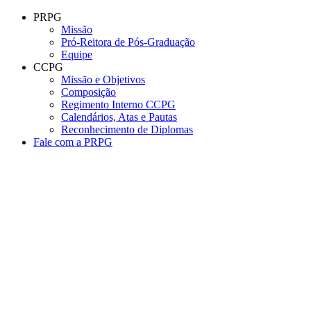
Conteúdo principal
Menu principal
Rodapé
PRPG
Missão
Pró-Reitora de Pós-Graduação
Equipe
CCPG
Missão e Objetivos
Composição
Regimento Interno CCPG
Calendários, Atas e Pautas
Reconhecimento de Diplomas
Fale com a PRPG
Aumentar fonte
Diminuir fonte