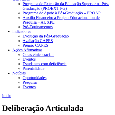
Programa de Extensão da Educação Superior na Pós-
Graduação (PROEXT-PG)
Programa de Apoio à Pós-Graduação – PROAP
Auxílio Financeiro a Projeto Educacional ou de
Pesquisa – AUXPE
Pró-Equipamentos
Indicadores
Evolução da Pós-Graduação
Avaliação CAPES
Prêmio CAPES
Ações Afirmativas
Cotas étnico-raciais
Eventos
Estudantes com deficiência
Parentalidade
Notícias
Oportunidades
Pesquisa
Eventos
Início
Deliberação Articulada