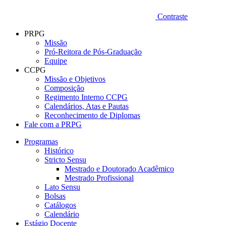
Contraste
PRPG
Missão
Pró-Reitora de Pós-Graduação
Equipe
CCPG
Missão e Objetivos
Composição
Regimento Interno CCPG
Calendários, Atas e Pautas
Reconhecimento de Diplomas
Fale com a PRPG
Programas
Histórico
Stricto Sensu
Mestrado e Doutorado Acadêmico
Mestrado Profissional
Lato Sensu
Bolsas
Catálogos
Calendário
Estágio Docente