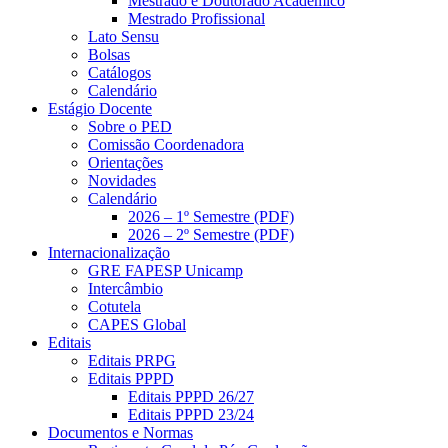
Mestrado e Doutorado Acadêmico
Mestrado Profissional
Lato Sensu
Bolsas
Catálogos
Calendário
Estágio Docente
Sobre o PED
Comissão Coordenadora
Orientações
Novidades
Calendário
2026 – 1º Semestre (PDF)
2026 – 2º Semestre (PDF)
Internacionalização
GRE FAPESP Unicamp
Intercâmbio
Cotutela
CAPES Global
Editais
Editais PRPG
Editais PPPD
Editais PPPD 26/27
Editais PPPD 23/24
Documentos e Normas