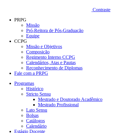
Contraste
PRPG
Missão
Pró-Reitora de Pós-Graduação
Equipe
CCPG
Missão e Objetivos
Composição
Regimento Interno CCPG
Calendários, Atas e Pautas
Reconhecimento de Diplomas
Fale com a PRPG
Programas
Histórico
Stricto Sensu
Mestrado e Doutorado Acadêmico
Mestrado Profissional
Lato Sensu
Bolsas
Catálogos
Calendário
Estágio Docente