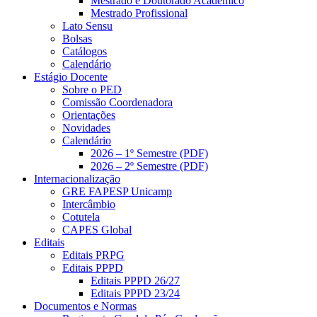
Mestrado e Doutorado Acadêmico
Mestrado Profissional
Lato Sensu
Bolsas
Catálogos
Calendário
Estágio Docente
Sobre o PED
Comissão Coordenadora
Orientações
Novidades
Calendário
2026 – 1º Semestre (PDF)
2026 – 2º Semestre (PDF)
Internacionalização
GRE FAPESP Unicamp
Intercâmbio
Cotutela
CAPES Global
Editais
Editais PRPG
Editais PPPD
Editais PPPD 26/27
Editais PPPD 23/24
Documentos e Normas