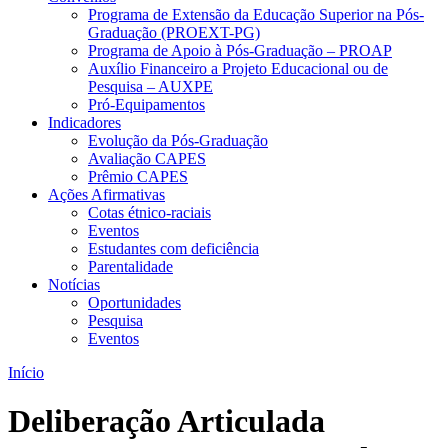
Programa de Extensão da Educação Superior na Pós-
Graduação (PROEXT-PG)
Programa de Apoio à Pós-Graduação – PROAP
Auxílio Financeiro a Projeto Educacional ou de
Pesquisa – AUXPE
Pró-Equipamentos
Indicadores
Evolução da Pós-Graduação
Avaliação CAPES
Prêmio CAPES
Ações Afirmativas
Cotas étnico-raciais
Eventos
Estudantes com deficiência
Parentalidade
Notícias
Oportunidades
Pesquisa
Eventos
Início
Deliberação Articulada