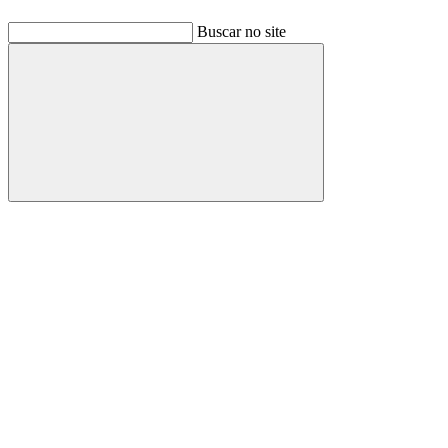
Buscar no site
Buscar
Link para o Facebook
Link para o Linkedin