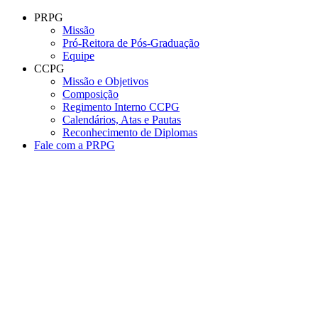
Conteúdo principal
Menu principal
Rodapé
PRPG
Missão
Pró-Reitora de Pós-Graduação
Equipe
CCPG
Missão e Objetivos
Composição
Regimento Interno CCPG
Calendários, Atas e Pautas
Reconhecimento de Diplomas
Fale com a PRPG
Aumentar fonte
Diminuir fonte