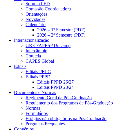
Sobre o PED
Comissão Coordenadora
Orientações
Novidades
Calendário
2026 – 1º Semestre (PDF)
2026 – 2º Semestre (PDF)
Internacionalização
GRE FAPESP Unicamp
Intercâmbio
Cotutela
CAPES Global
Editais
Editais PRPG
Editais PPPD
Editais PPPD 26/27
Editais PPPD 23/24
Documentos e Normas
Regimento Geral da Pós-Graduação
Regulamento dos Programas de Pós-Graduação
Normas
Formulários
Estágios não obrigatórios na Pós-Graduação
Perguntas Frequentes
Convênios