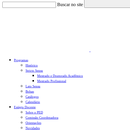
Buscar no site
Link para o Faceboo
Programas
Histórico
Stricto Sensu
Mestrado e Doutorado Acadêmico
Mestrado Profissional
Lato Sensu
Bolsas
Catálogos
Calendário
Estágio Docente
Sobre o PED
Comissão Coordenadora
Orientações
Novidades