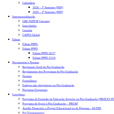
Calendário
2026 – 1º Semestre (PDF)
2026 – 2º Semestre (PDF)
Internacionalização
GRE FAPESP Unicamp
Intercâmbio
Cotutela
CAPES Global
Editais
Editais PRPG
Editais PPPD
Editais PPPD 26/27
Editais PPPD 23/24
Documentos e Normas
Regimento Geral da Pós-Graduação
Regulamento dos Programas de Pós-Graduação
Normas
Formulários
Estágios não obrigatórios na Pós-Graduação
Perguntas Frequentes
Convênios
Programa de Extensão da Educação Superior na Pós-Graduação (PROEXT-P
Programa de Apoio à Pós-Graduação – PROAP
Auxílio Financeiro a Projeto Educacional ou de Pesquisa – AUXPE
Pró-Equipamentos