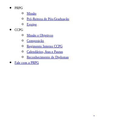
Conteúdo principal
Menu principal
Rodapé
PRPG
Missão
Pró-Reitora de Pós-Graduação
Equipe
CCPG
Missão e Objetivos
Composição
Regimento Interno CCPG
Calendários, Atas e Pautas
Reconhecimento de Diplomas
Fale com a PRPG
Aumentar fonte