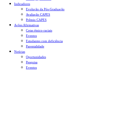
Indicadores
Evolução da Pós-Graduação
Avaliação CAPES
Prêmio CAPES
Ações Afirmativas
Cotas étnico-raciais
Eventos
Estudantes com deficiência
Parentalidade
Notícias
Oportunidades
Pesquisa
Eventos
Menu