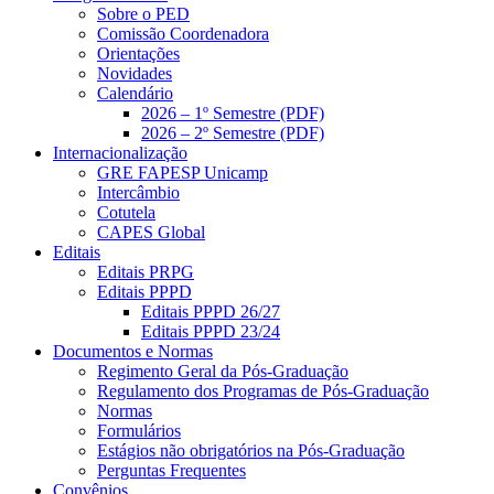
Sobre o PED
Comissão Coordenadora
Orientações
Novidades
Calendário
2026 – 1º Semestre (PDF)
2026 – 2º Semestre (PDF)
Internacionalização
GRE FAPESP Unicamp
Intercâmbio
Cotutela
CAPES Global
Editais
Editais PRPG
Editais PPPD
Editais PPPD 26/27
Editais PPPD 23/24
Documentos e Normas
Regimento Geral da Pós-Graduação
Regulamento dos Programas de Pós-Graduação
Normas
Formulários
Estágios não obrigatórios na Pós-Graduação
Perguntas Frequentes
Convênios