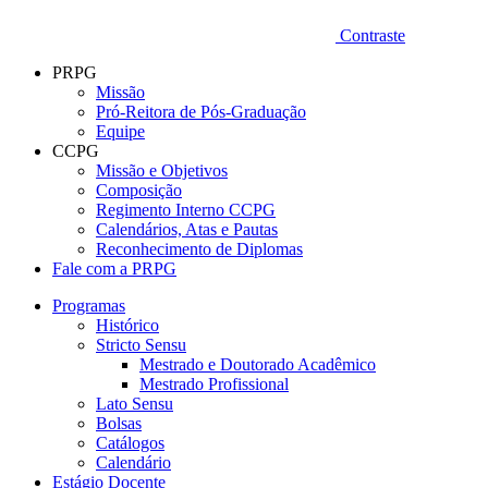
Contraste
PRPG
Missão
Pró-Reitora de Pós-Graduação
Equipe
CCPG
Missão e Objetivos
Composição
Regimento Interno CCPG
Calendários, Atas e Pautas
Reconhecimento de Diplomas
Fale com a PRPG
Programas
Histórico
Stricto Sensu
Mestrado e Doutorado Acadêmico
Mestrado Profissional
Lato Sensu
Bolsas
Catálogos
Calendário
Estágio Docente