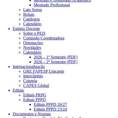
Mestrado e Doutorado Acadêmico
Mestrado Profissional
Lato Sensu
Bolsas
Catálogos
Calendário
Estágio Docente
Sobre o PED
Comissão Coordenadora
Orientações
Novidades
Calendário
2026 – 1º Semestre (PDF)
2026 – 2º Semestre (PDF)
Internacionalização
GRE FAPESP Unicamp
Intercâmbio
Cotutela
CAPES Global
Editais
Editais PRPG
Editais PPPD
Editais PPPD 26/27
Editais PPPD 23/24
Documentos e Normas