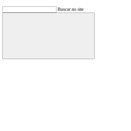
Buscar no site
Buscar
Link para o Facebook
Link para o Linkedin