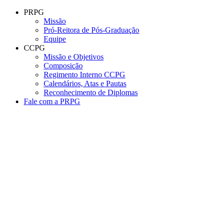
Conteúdo principal
Menu principal
Rodapé
PRPG
Missão
Pró-Reitora de Pós-Graduação
Equipe
CCPG
Missão e Objetivos
Composição
Regimento Interno CCPG
Calendários, Atas e Pautas
Reconhecimento de Diplomas
Fale com a PRPG
Aumentar fonte
Diminuir fonte