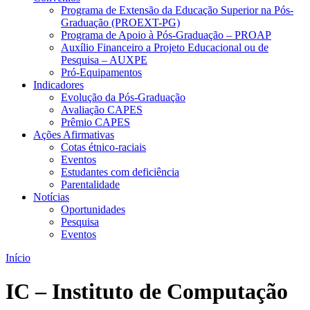
Programa de Extensão da Educação Superior na Pós-
Graduação (PROEXT-PG)
Programa de Apoio à Pós-Graduação – PROAP
Auxílio Financeiro a Projeto Educacional ou de
Pesquisa – AUXPE
Pró-Equipamentos
Indicadores
Evolução da Pós-Graduação
Avaliação CAPES
Prêmio CAPES
Ações Afirmativas
Cotas étnico-raciais
Eventos
Estudantes com deficiência
Parentalidade
Notícias
Oportunidades
Pesquisa
Eventos
Início
IC – Instituto de Computação