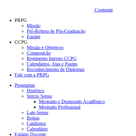
Contraste
PRPG
Missão
Pró-Reitora de Pós-Graduação
Equipe
CCPG
Missão e Objetivos
Composição
Regimento Interno CCPG
Calendários, Atas e Pautas
Reconhecimento de Diplomas
Fale com a PRPG
Programas
Histórico
Stricto Sensu
Mestrado e Doutorado Acadêmico
Mestrado Profissional
Lato Sensu
Bolsas
Catálogos
Calendário
Estágio Docente