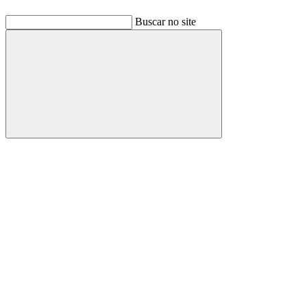
Buscar no site
Buscar
Link para o Facebook
Link para o Linkedin