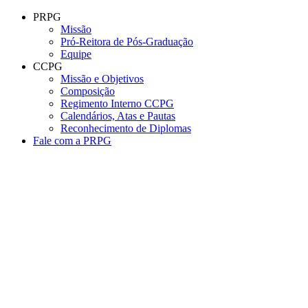
Conteúdo principal
Menu principal
Rodapé
PRPG
Missão
Pró-Reitora de Pós-Graduação
Equipe
CCPG
Missão e Objetivos
Composição
Regimento Interno CCPG
Calendários, Atas e Pautas
Reconhecimento de Diplomas
Fale com a PRPG
Aumentar fonte
Diminuir fonte