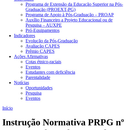
Programa de Extensão da Educação Superior na Pós-
Graduação (PROEXT-PG)
Programa de Apoio à Pós-Graduação – PROAP
Auxílio Financeiro a Projeto Educacional ou de
Pesquisa – AUXPE
Pró-Equipamentos
Indicadores
Evolução da Pós-Graduação
Avaliação CAPES
Prêmio CAPES
Ações Afirmativas
Cotas étnico-raciais
Eventos
Estudantes com deficiência
Parentalidade
Notícias
Oportunidades
Pesquisa
Eventos
Início
Instrução Normativa PRPG nº