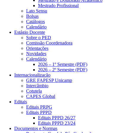
Mestrado e Doutorado Acadêmico
Mestrado Profissional
Lato Sensu
Bolsas
Catálogos
Calendário
Estágio Docente
Sobre o PED
Comissão Coordenadora
Orientações
Novidades
Calendário
2026 – 1º Semestre (PDF)
2026 – 2º Semestre (PDF)
Internacionalização
GRE FAPESP Unicamp
Intercâmbio
Cotutela
CAPES Global
Editais
Editais PRPG
Editais PPPD
Editais PPPD 26/27
Editais PPPD 23/24
Documentos e Normas