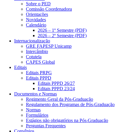
Sobre o PED
Comissão Coordenadora
Orientações
Novidades
Calendário
2026 – 1º Semestre (PDF)
2026 – 2º Semestre (PDF)
Internacionalização
GRE FAPESP Unicamp
Intercâmbio
Cotutela
CAPES Global
Editais
Editais PRPG
Editais PPPD
Editais PPPD 26/27
Editais PPPD 23/24
Documentos e Normas
Regimento Geral da Pós-Graduação
Regulamento dos Programas de Pós-Graduação
Normas
Formulários
Estágios não obrigatórios na Pós-Graduação
Perguntas Frequentes
Convênios