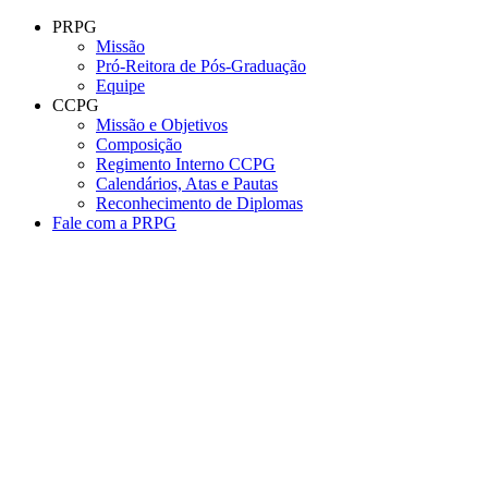
Conteúdo principal
Menu principal
Rodapé
PRPG
Missão
Pró-Reitora de Pós-Graduação
Equipe
CCPG
Missão e Objetivos
Composição
Regimento Interno CCPG
Calendários, Atas e Pautas
Reconhecimento de Diplomas
Fale com a PRPG
Aumentar fonte
Diminuir fonte