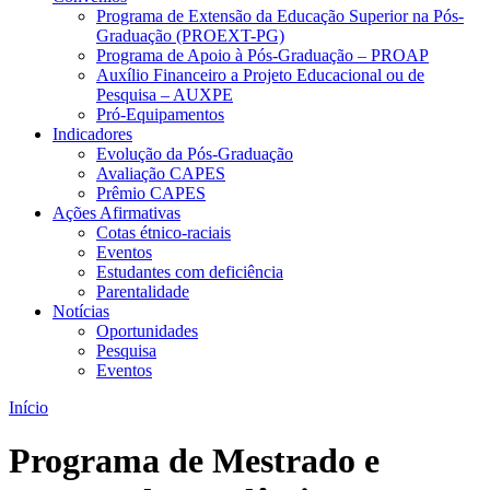
Programa de Extensão da Educação Superior na Pós-
Graduação (PROEXT-PG)
Programa de Apoio à Pós-Graduação – PROAP
Auxílio Financeiro a Projeto Educacional ou de
Pesquisa – AUXPE
Pró-Equipamentos
Indicadores
Evolução da Pós-Graduação
Avaliação CAPES
Prêmio CAPES
Ações Afirmativas
Cotas étnico-raciais
Eventos
Estudantes com deficiência
Parentalidade
Notícias
Oportunidades
Pesquisa
Eventos
Início
Programa de Mestrado e