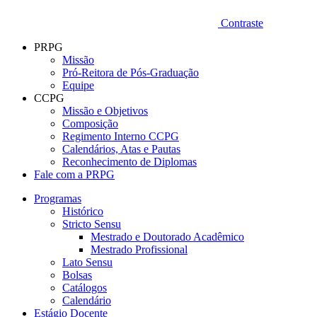
Contraste
PRPG
Missão
Pró-Reitora de Pós-Graduação
Equipe
CCPG
Missão e Objetivos
Composição
Regimento Interno CCPG
Calendários, Atas e Pautas
Reconhecimento de Diplomas
Fale com a PRPG
Programas
Histórico
Stricto Sensu
Mestrado e Doutorado Acadêmico
Mestrado Profissional
Lato Sensu
Bolsas
Catálogos
Calendário
Estágio Docente