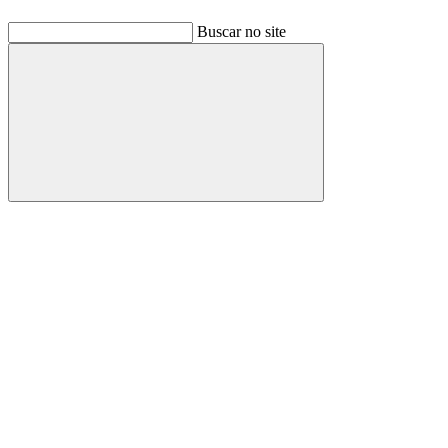
Buscar no site
Buscar
Link para o Facebook
Link para o Linkedin