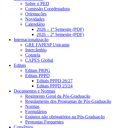
Sobre o PED
Comissão Coordenadora
Orientações
Novidades
Calendário
2026 – 1º Semestre (PDF)
2026 – 2º Semestre (PDF)
Internacionalização
GRE FAPESP Unicamp
Intercâmbio
Cotutela
CAPES Global
Editais
Editais PRPG
Editais PPPD
Editais PPPD 26/27
Editais PPPD 23/24
Documentos e Normas
Regimento Geral da Pós-Graduação
Regulamento dos Programas de Pós-Graduação
Normas
Formulários
Estágios não obrigatórios na Pós-Graduação
Perguntas Frequentes
Convênios