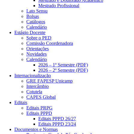
Mestrado e Doutorado Acadêmico
Mestrado Profissional
Lato Sensu
Bolsas
Catálogos
Calendário
Estágio Docente
Sobre o PED
Comissão Coordenadora
Orientações
Novidades
Calendário
2026 – 1º Semestre (PDF)
2026 – 2º Semestre (PDF)
Internacionalização
GRE FAPESP Unicamp
Intercâmbio
Cotutela
CAPES Global
Editais
Editais PRPG
Editais PPPD
Editais PPPD 26/27
Editais PPPD 23/24
Documentos e Normas