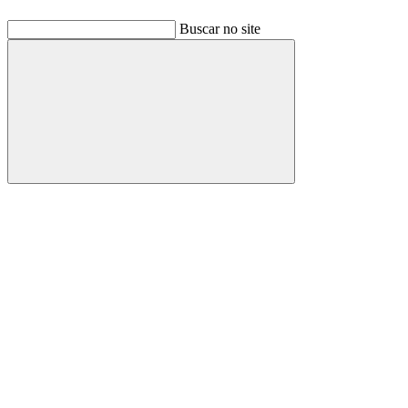
Buscar no site
Buscar
Link para o Facebook
Link para o Linkedin