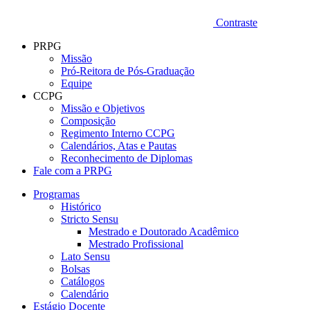
Contraste
PRPG
Missão
Pró-Reitora de Pós-Graduação
Equipe
CCPG
Missão e Objetivos
Composição
Regimento Interno CCPG
Calendários, Atas e Pautas
Reconhecimento de Diplomas
Fale com a PRPG
Programas
Histórico
Stricto Sensu
Mestrado e Doutorado Acadêmico
Mestrado Profissional
Lato Sensu
Bolsas
Catálogos
Calendário
Estágio Docente