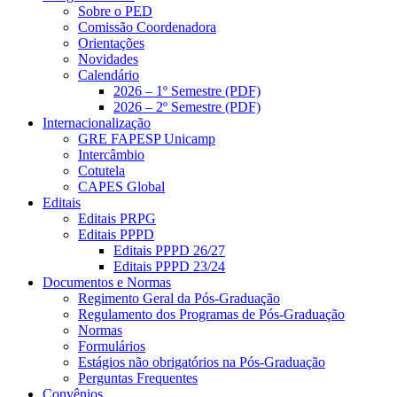
Sobre o PED
Comissão Coordenadora
Orientações
Novidades
Calendário
2026 – 1º Semestre (PDF)
2026 – 2º Semestre (PDF)
Internacionalização
GRE FAPESP Unicamp
Intercâmbio
Cotutela
CAPES Global
Editais
Editais PRPG
Editais PPPD
Editais PPPD 26/27
Editais PPPD 23/24
Documentos e Normas
Regimento Geral da Pós-Graduação
Regulamento dos Programas de Pós-Graduação
Normas
Formulários
Estágios não obrigatórios na Pós-Graduação
Perguntas Frequentes
Convênios