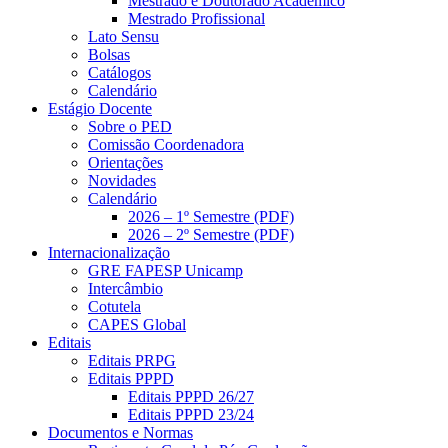
Mestrado e Doutorado Acadêmico
Mestrado Profissional
Lato Sensu
Bolsas
Catálogos
Calendário
Estágio Docente
Sobre o PED
Comissão Coordenadora
Orientações
Novidades
Calendário
2026 – 1º Semestre (PDF)
2026 – 2º Semestre (PDF)
Internacionalização
GRE FAPESP Unicamp
Intercâmbio
Cotutela
CAPES Global
Editais
Editais PRPG
Editais PPPD
Editais PPPD 26/27
Editais PPPD 23/24
Documentos e Normas