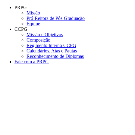
Conteúdo principal
Menu principal
Rodapé
PRPG
Missão
Pró-Reitora de Pós-Graduação
Equipe
CCPG
Missão e Objetivos
Composição
Regimento Interno CCPG
Calendários, Atas e Pautas
Reconhecimento de Diplomas
Fale com a PRPG
Aumentar fonte
Diminuir fonte