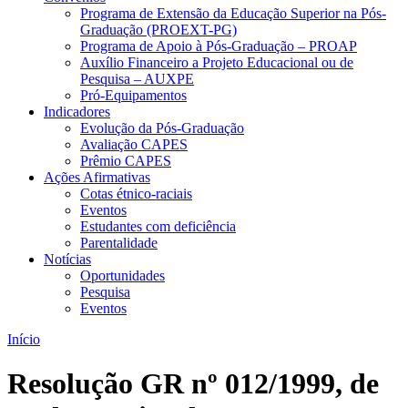
Programa de Extensão da Educação Superior na Pós-
Graduação (PROEXT-PG)
Programa de Apoio à Pós-Graduação – PROAP
Auxílio Financeiro a Projeto Educacional ou de
Pesquisa – AUXPE
Pró-Equipamentos
Indicadores
Evolução da Pós-Graduação
Avaliação CAPES
Prêmio CAPES
Ações Afirmativas
Cotas étnico-raciais
Eventos
Estudantes com deficiência
Parentalidade
Notícias
Oportunidades
Pesquisa
Eventos
Início
Resolução GR nº 012/1999, de