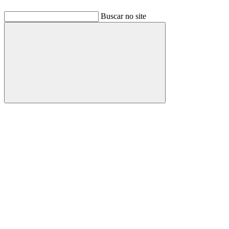
Buscar no site
Buscar
Link para o Facebook
Link para o Linkedin