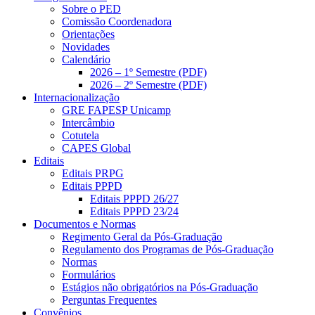
Sobre o PED
Comissão Coordenadora
Orientações
Novidades
Calendário
2026 – 1º Semestre (PDF)
2026 – 2º Semestre (PDF)
Internacionalização
GRE FAPESP Unicamp
Intercâmbio
Cotutela
CAPES Global
Editais
Editais PRPG
Editais PPPD
Editais PPPD 26/27
Editais PPPD 23/24
Documentos e Normas
Regimento Geral da Pós-Graduação
Regulamento dos Programas de Pós-Graduação
Normas
Formulários
Estágios não obrigatórios na Pós-Graduação
Perguntas Frequentes
Convênios