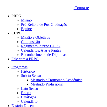
Contraste
PRPG
Missão
Pró-Reitora de Pós-Graduação
Equipe
CCPG
Missão e Objetivos
Composição
Regimento Interno CCPG
Calendários, Atas e Pautas
Reconhecimento de Diplomas
Fale com a PRPG
Programas
Histórico
Stricto Sensu
Mestrado e Doutorado Acadêmico
Mestrado Profissional
Lato Sensu
Bolsas
Catálogos
Calendário
Estágio Docente