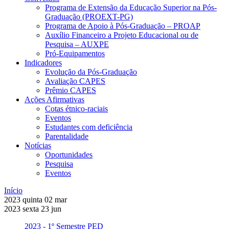
Programa de Extensão da Educação Superior na Pós-
Graduação (PROEXT-PG)
Programa de Apoio à Pós-Graduação – PROAP
Auxílio Financeiro a Projeto Educacional ou de
Pesquisa – AUXPE
Pró-Equipamentos
Indicadores
Evolução da Pós-Graduação
Avaliação CAPES
Prêmio CAPES
Ações Afirmativas
Cotas étnico-raciais
Eventos
Estudantes com deficiência
Parentalidade
Notícias
Oportunidades
Pesquisa
Eventos
Início
2023
quinta
02
mar
2023
sexta
23
jun
2023 - 1º Semestre
PED