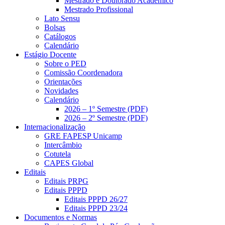
Mestrado e Doutorado Acadêmico
Mestrado Profissional
Lato Sensu
Bolsas
Catálogos
Calendário
Estágio Docente
Sobre o PED
Comissão Coordenadora
Orientações
Novidades
Calendário
2026 – 1º Semestre (PDF)
2026 – 2º Semestre (PDF)
Internacionalização
GRE FAPESP Unicamp
Intercâmbio
Cotutela
CAPES Global
Editais
Editais PRPG
Editais PPPD
Editais PPPD 26/27
Editais PPPD 23/24
Documentos e Normas