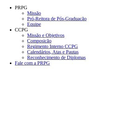
Conteúdo principal
Menu principal
Rodapé
PRPG
Missão
Pró-Reitora de Pós-Graduação
Equipe
CCPG
Missão e Objetivos
Composição
Regimento Interno CCPG
Calendários, Atas e Pautas
Reconhecimento de Diplomas
Fale com a PRPG
Aumentar fonte
Diminuir fonte