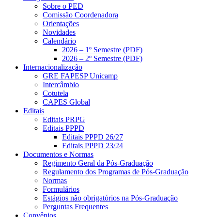
Sobre o PED
Comissão Coordenadora
Orientações
Novidades
Calendário
2026 – 1º Semestre (PDF)
2026 – 2º Semestre (PDF)
Internacionalização
GRE FAPESP Unicamp
Intercâmbio
Cotutela
CAPES Global
Editais
Editais PRPG
Editais PPPD
Editais PPPD 26/27
Editais PPPD 23/24
Documentos e Normas
Regimento Geral da Pós-Graduação
Regulamento dos Programas de Pós-Graduação
Normas
Formulários
Estágios não obrigatórios na Pós-Graduação
Perguntas Frequentes
Convênios