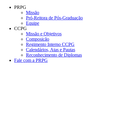
Conteúdo principal
Menu principal
Rodapé
PRPG
Missão
Pró-Reitora de Pós-Graduação
Equipe
CCPG
Missão e Objetivos
Composição
Regimento Interno CCPG
Calendários, Atas e Pautas
Reconhecimento de Diplomas
Fale com a PRPG
Aumentar fonte
Diminuir fonte