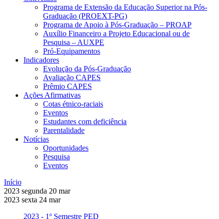
Programa de Extensão da Educação Superior na Pós-
Graduação (PROEXT-PG)
Programa de Apoio à Pós-Graduação – PROAP
Auxílio Financeiro a Projeto Educacional ou de
Pesquisa – AUXPE
Pró-Equipamentos
Indicadores
Evolução da Pós-Graduação
Avaliação CAPES
Prêmio CAPES
Ações Afirmativas
Cotas étnico-raciais
Eventos
Estudantes com deficiência
Parentalidade
Notícias
Oportunidades
Pesquisa
Eventos
Início
2023
segunda
20
mar
2023
sexta
24
mar
2023 - 1º Semestre
PED