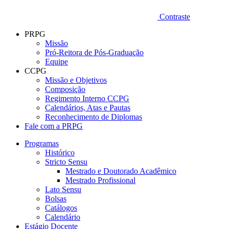
Contraste
PRPG
Missão
Pró-Reitora de Pós-Graduação
Equipe
CCPG
Missão e Objetivos
Composição
Regimento Interno CCPG
Calendários, Atas e Pautas
Reconhecimento de Diplomas
Fale com a PRPG
Programas
Histórico
Stricto Sensu
Mestrado e Doutorado Acadêmico
Mestrado Profissional
Lato Sensu
Bolsas
Catálogos
Calendário
Estágio Docente