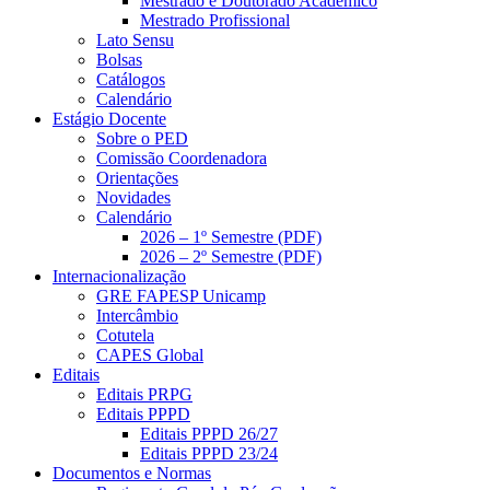
Mestrado e Doutorado Acadêmico
Mestrado Profissional
Lato Sensu
Bolsas
Catálogos
Calendário
Estágio Docente
Sobre o PED
Comissão Coordenadora
Orientações
Novidades
Calendário
2026 – 1º Semestre (PDF)
2026 – 2º Semestre (PDF)
Internacionalização
GRE FAPESP Unicamp
Intercâmbio
Cotutela
CAPES Global
Editais
Editais PRPG
Editais PPPD
Editais PPPD 26/27
Editais PPPD 23/24
Documentos e Normas