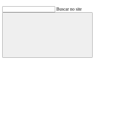
Buscar no site
Buscar
Link para o Facebook
Link para o Linkedin