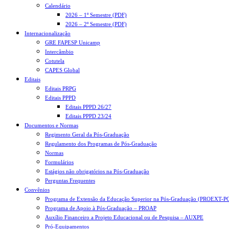
Calendário
2026 – 1º Semestre (PDF)
2026 – 2º Semestre (PDF)
Internacionalização
GRE FAPESP Unicamp
Intercâmbio
Cotutela
CAPES Global
Editais
Editais PRPG
Editais PPPD
Editais PPPD 26/27
Editais PPPD 23/24
Documentos e Normas
Regimento Geral da Pós-Graduação
Regulamento dos Programas de Pós-Graduação
Normas
Formulários
Estágios não obrigatórios na Pós-Graduação
Perguntas Frequentes
Convênios
Programa de Extensão da Educação Superior na Pós-Graduação (PROEXT-P
Programa de Apoio à Pós-Graduação – PROAP
Auxílio Financeiro a Projeto Educacional ou de Pesquisa – AUXPE
Pró-Equipamentos