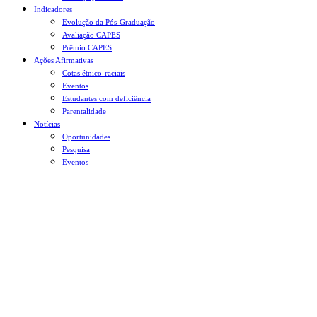
Indicadores
Evolução da Pós-Graduação
Avaliação CAPES
Prêmio CAPES
Ações Afirmativas
Cotas étnico-raciais
Eventos
Estudantes com deficiência
Parentalidade
Notícias
Oportunidades
Pesquisa
Eventos
Menu