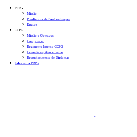
Conteúdo principal
Menu principal
Rodapé
PRPG
Missão
Pró-Reitora de Pós-Graduação
Equipe
CCPG
Missão e Objetivos
Composição
Regimento Interno CCPG
Calendários, Atas e Pautas
Reconhecimento de Diplomas
Fale com a PRPG
Aumentar fonte