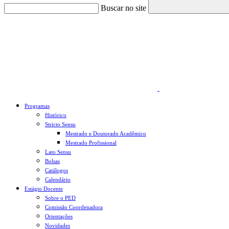
Buscar no site
Link para o Faceboo
Programas
Histórico
Stricto Sensu
Mestrado e Doutorado Acadêmico
Mestrado Profissional
Lato Sensu
Bolsas
Catálogos
Calendário
Estágio Docente
Sobre o PED
Comissão Coordenadora
Orientações
Novidades