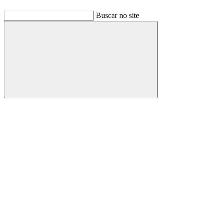
Buscar no site
Buscar
Link para o Facebook
Link para o Linkedin