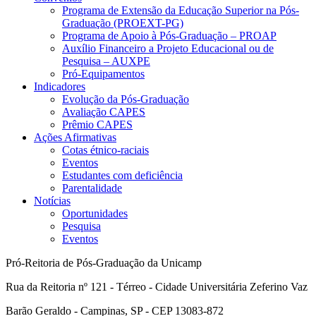
Programa de Extensão da Educação Superior na Pós-
Graduação (PROEXT-PG)
Programa de Apoio à Pós-Graduação – PROAP
Auxílio Financeiro a Projeto Educacional ou de
Pesquisa – AUXPE
Pró-Equipamentos
Indicadores
Evolução da Pós-Graduação
Avaliação CAPES
Prêmio CAPES
Ações Afirmativas
Cotas étnico-raciais
Eventos
Estudantes com deficiência
Parentalidade
Notícias
Oportunidades
Pesquisa
Eventos
Pró-Reitoria de Pós-Graduação da Unicamp
Rua da Reitoria nº 121 - Térreo - Cidade Universitária Zeferino Vaz
Barão Geraldo - Campinas, SP - CEP 13083-872