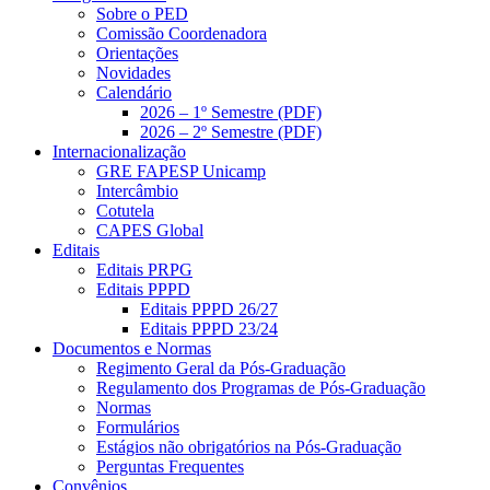
Sobre o PED
Comissão Coordenadora
Orientações
Novidades
Calendário
2026 – 1º Semestre (PDF)
2026 – 2º Semestre (PDF)
Internacionalização
GRE FAPESP Unicamp
Intercâmbio
Cotutela
CAPES Global
Editais
Editais PRPG
Editais PPPD
Editais PPPD 26/27
Editais PPPD 23/24
Documentos e Normas
Regimento Geral da Pós-Graduação
Regulamento dos Programas de Pós-Graduação
Normas
Formulários
Estágios não obrigatórios na Pós-Graduação
Perguntas Frequentes
Convênios