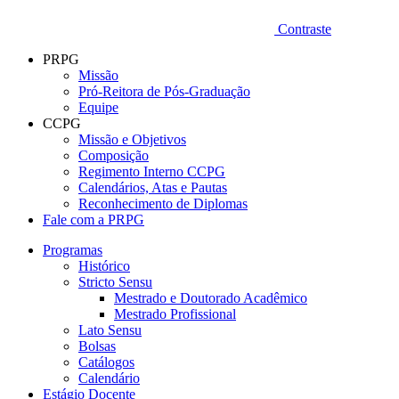
Contraste
PRPG
Missão
Pró-Reitora de Pós-Graduação
Equipe
CCPG
Missão e Objetivos
Composição
Regimento Interno CCPG
Calendários, Atas e Pautas
Reconhecimento de Diplomas
Fale com a PRPG
Programas
Histórico
Stricto Sensu
Mestrado e Doutorado Acadêmico
Mestrado Profissional
Lato Sensu
Bolsas
Catálogos
Calendário
Estágio Docente