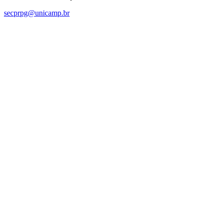
secprpg@unicamp.br
Link para o Facebook
Link para o Linkedin
Link para o Instagram