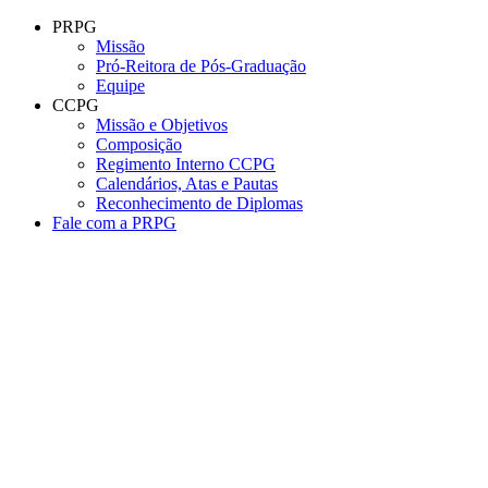
Conteúdo principal
Menu principal
Rodapé
PRPG
Missão
Pró-Reitora de Pós-Graduação
Equipe
CCPG
Missão e Objetivos
Composição
Regimento Interno CCPG
Calendários, Atas e Pautas
Reconhecimento de Diplomas
Fale com a PRPG
Aumentar fonte
Diminuir fonte