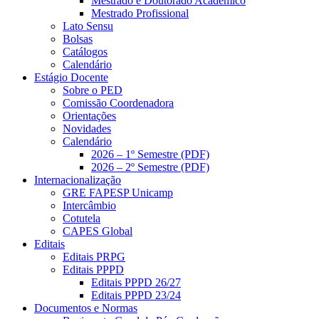
Mestrado e Doutorado Acadêmico
Mestrado Profissional
Lato Sensu
Bolsas
Catálogos
Calendário
Estágio Docente
Sobre o PED
Comissão Coordenadora
Orientações
Novidades
Calendário
2026 – 1º Semestre (PDF)
2026 – 2º Semestre (PDF)
Internacionalização
GRE FAPESP Unicamp
Intercâmbio
Cotutela
CAPES Global
Editais
Editais PRPG
Editais PPPD
Editais PPPD 26/27
Editais PPPD 23/24
Documentos e Normas