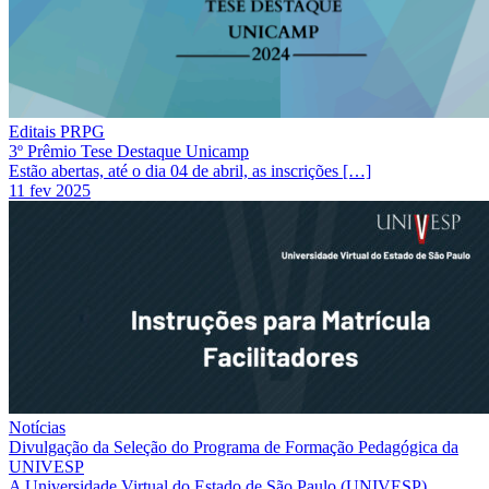
Editais PRPG
3º Prêmio Tese Destaque Unicamp
Estão abertas, até o dia 04 de abril, as inscrições […]
11 fev 2025
Notícias
Divulgação da Seleção do Programa de Formação Pedagógica da
UNIVESP
A Universidade Virtual do Estado de São Paulo (UNIVESP)