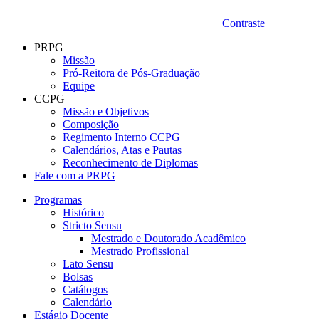
Contraste
PRPG
Missão
Pró-Reitora de Pós-Graduação
Equipe
CCPG
Missão e Objetivos
Composição
Regimento Interno CCPG
Calendários, Atas e Pautas
Reconhecimento de Diplomas
Fale com a PRPG
Programas
Histórico
Stricto Sensu
Mestrado e Doutorado Acadêmico
Mestrado Profissional
Lato Sensu
Bolsas
Catálogos
Calendário
Estágio Docente