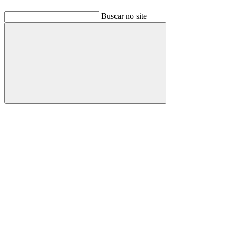
Buscar no site
Buscar
Link para o Facebook
Link para o Linkedin