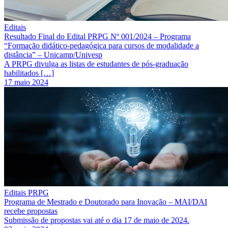
Editais
Resultado Final do Edital PRPG Nº 001/2024 – Programa
“Formação didático-pedagógica para cursos de modalidade a
distância” – Unicamp/Univesp
A PRPG divulga as listas de estudantes de pós-graduação
habilitados […]
17 maio 2024
Editais PRPG
Programa de Mestrado e Doutorado para Inovação – MAI/DAI
recebe propostas
Submissão de propostas vai até o dia 17 de maio de 2024.