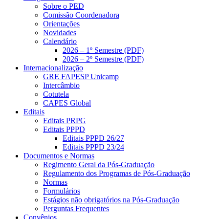
Sobre o PED
Comissão Coordenadora
Orientações
Novidades
Calendário
2026 – 1º Semestre (PDF)
2026 – 2º Semestre (PDF)
Internacionalização
GRE FAPESP Unicamp
Intercâmbio
Cotutela
CAPES Global
Editais
Editais PRPG
Editais PPPD
Editais PPPD 26/27
Editais PPPD 23/24
Documentos e Normas
Regimento Geral da Pós-Graduação
Regulamento dos Programas de Pós-Graduação
Normas
Formulários
Estágios não obrigatórios na Pós-Graduação
Perguntas Frequentes
Convênios