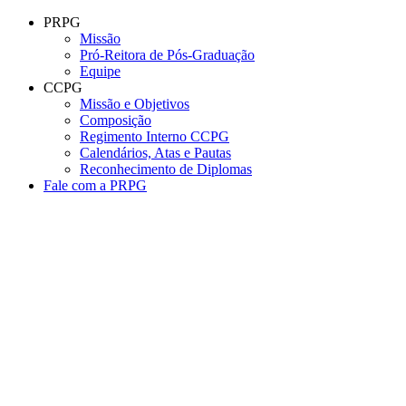
Conteúdo principal
Menu principal
Rodapé
PRPG
Missão
Pró-Reitora de Pós-Graduação
Equipe
CCPG
Missão e Objetivos
Composição
Regimento Interno CCPG
Calendários, Atas e Pautas
Reconhecimento de Diplomas
Fale com a PRPG
Aumentar fonte
Diminuir fonte