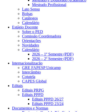
Mestrado e Doutorado Acadêmico
Mestrado Profissional
Lato Sensu
Bolsas
Catálogos
Calendário
Estágio Docente
Sobre o PED
Comissão Coordenadora
Orientações
Novidades
Calendário
2026 – 1º Semestre (PDF)
2026 – 2º Semestre (PDF)
Internacionalização
GRE FAPESP Unicamp
Intercâmbio
Cotutela
CAPES Global
Editais
Editais PRPG
Editais PPPD
Editais PPPD 26/27
Editais PPPD 23/24
Documentos e Normas