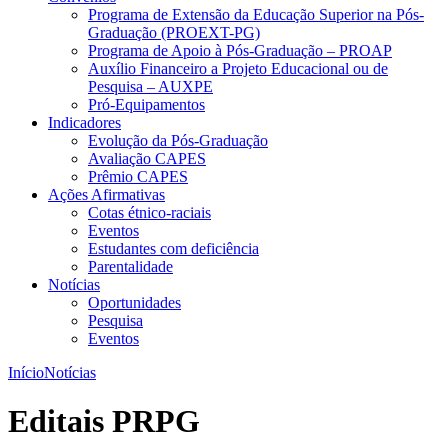
Programa de Extensão da Educação Superior na Pós-
Graduação (PROEXT-PG)
Programa de Apoio à Pós-Graduação – PROAP
Auxílio Financeiro a Projeto Educacional ou de
Pesquisa – AUXPE
Pró-Equipamentos
Indicadores
Evolução da Pós-Graduação
Avaliação CAPES
Prêmio CAPES
Ações Afirmativas
Cotas étnico-raciais
Eventos
Estudantes com deficiência
Parentalidade
Notícias
Oportunidades
Pesquisa
Eventos
Início
Notícias
Editais PRPG