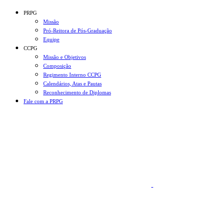
Conteúdo principal
Menu principal
Rodapé
PRPG
Missão
Pró-Reitora de Pós-Graduação
Equipe
CCPG
Missão e Objetivos
Composição
Regimento Interno CCPG
Calendários, Atas e Pautas
Reconhecimento de Diplomas
Fale com a PRPG
Aumentar fonte