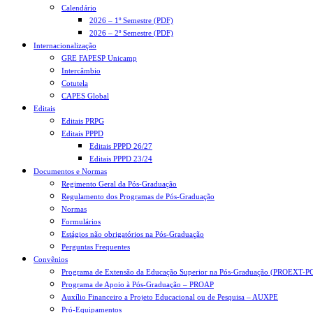
Calendário
2026 – 1º Semestre (PDF)
2026 – 2º Semestre (PDF)
Internacionalização
GRE FAPESP Unicamp
Intercâmbio
Cotutela
CAPES Global
Editais
Editais PRPG
Editais PPPD
Editais PPPD 26/27
Editais PPPD 23/24
Documentos e Normas
Regimento Geral da Pós-Graduação
Regulamento dos Programas de Pós-Graduação
Normas
Formulários
Estágios não obrigatórios na Pós-Graduação
Perguntas Frequentes
Convênios
Programa de Extensão da Educação Superior na Pós-Graduação (PROEXT-P
Programa de Apoio à Pós-Graduação – PROAP
Auxílio Financeiro a Projeto Educacional ou de Pesquisa – AUXPE
Pró-Equipamentos