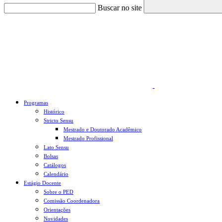
Buscar no site
Link para o Faceboo
Programas
Histórico
Stricto Sensu
Mestrado e Doutorado Acadêmico
Mestrado Profissional
Lato Sensu
Bolsas
Catálogos
Calendário
Estágio Docente
Sobre o PED
Comissão Coordenadora
Orientações
Novidades