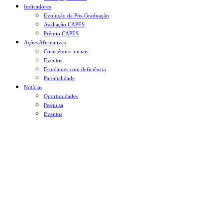
Indicadores
Evolução da Pós-Graduação
Avaliação CAPES
Prêmio CAPES
Ações Afirmativas
Cotas étnico-raciais
Eventos
Estudantes com deficiência
Parentalidade
Notícias
Oportunidades
Pesquisa
Eventos
Menu