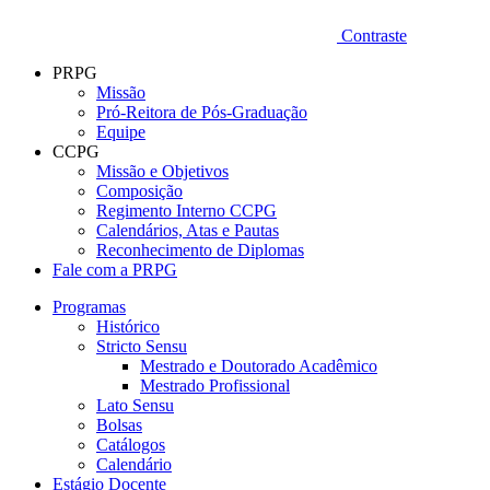
Contraste
PRPG
Missão
Pró-Reitora de Pós-Graduação
Equipe
CCPG
Missão e Objetivos
Composição
Regimento Interno CCPG
Calendários, Atas e Pautas
Reconhecimento de Diplomas
Fale com a PRPG
Programas
Histórico
Stricto Sensu
Mestrado e Doutorado Acadêmico
Mestrado Profissional
Lato Sensu
Bolsas
Catálogos
Calendário
Estágio Docente