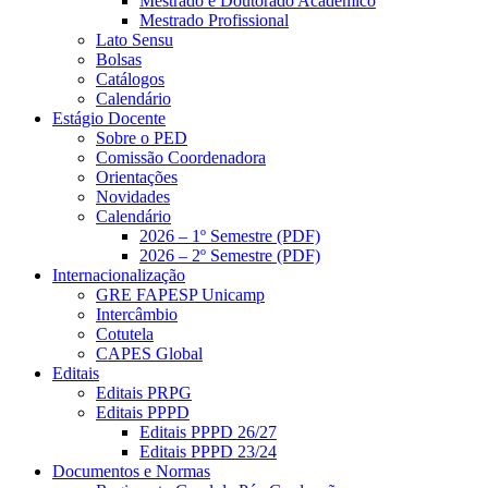
Mestrado e Doutorado Acadêmico
Mestrado Profissional
Lato Sensu
Bolsas
Catálogos
Calendário
Estágio Docente
Sobre o PED
Comissão Coordenadora
Orientações
Novidades
Calendário
2026 – 1º Semestre (PDF)
2026 – 2º Semestre (PDF)
Internacionalização
GRE FAPESP Unicamp
Intercâmbio
Cotutela
CAPES Global
Editais
Editais PRPG
Editais PPPD
Editais PPPD 26/27
Editais PPPD 23/24
Documentos e Normas