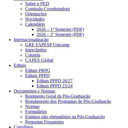
Sobre o PED
Comissão Coordenadora
Orientações
Novidades
Calendário
2026 – 1º Semestre (PDF)
2026 – 2º Semestre (PDF)
Internacionalização
GRE FAPESP Unicamp
Intercâmbio
Cotutela
CAPES Global
Editais
Editais PRPG
Editais PPPD
Editais PPPD 26/27
Editais PPPD 23/24
Documentos e Normas
Regimento Geral da Pós-Graduação
Regulamento dos Programas de Pós-Graduação
Normas
Formulários
Estágios não obrigatórios na Pós-Graduação
Perguntas Frequentes
Convênios