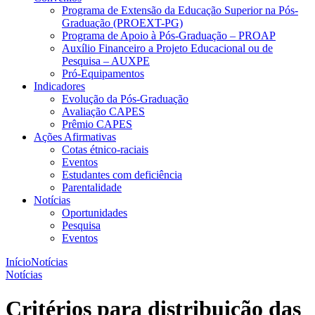
Programa de Extensão da Educação Superior na Pós-
Graduação (PROEXT-PG)
Programa de Apoio à Pós-Graduação – PROAP
Auxílio Financeiro a Projeto Educacional ou de
Pesquisa – AUXPE
Pró-Equipamentos
Indicadores
Evolução da Pós-Graduação
Avaliação CAPES
Prêmio CAPES
Ações Afirmativas
Cotas étnico-raciais
Eventos
Estudantes com deficiência
Parentalidade
Notícias
Oportunidades
Pesquisa
Eventos
Início
Notícias
Notícias
Critérios para distribuição das