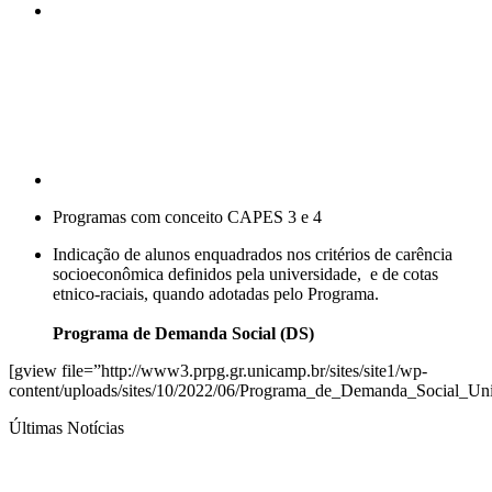
Compartilhar p
Programas com conceito CAPES 3 e 4
Indicação de alunos enquadrados nos critérios de carência
socioeconômica definidos pela universidade, e de cotas
etnico-raciais, quando adotadas pelo Programa.
Programa de Demanda Social (DS)
[gview file=”http://www3.prpg.gr.unicamp.br/sites/site1/wp-
content/uploads/sites/10/2022/06/Programa_de_Demanda_Social_Un
Últimas Notícias