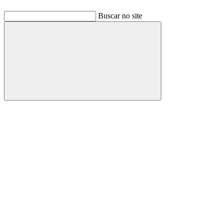
Buscar no site
Buscar
Link para o Facebook
Link para o Linkedin