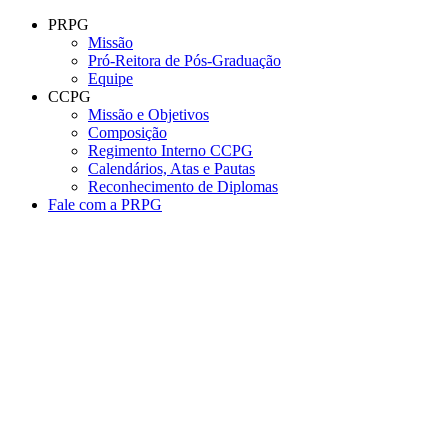
Conteúdo principal
Menu principal
Rodapé
PRPG
Missão
Pró-Reitora de Pós-Graduação
Equipe
CCPG
Missão e Objetivos
Composição
Regimento Interno CCPG
Calendários, Atas e Pautas
Reconhecimento de Diplomas
Fale com a PRPG
Aumentar fonte
Diminuir fonte