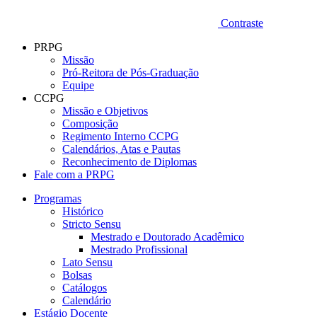
Contraste
PRPG
Missão
Pró-Reitora de Pós-Graduação
Equipe
CCPG
Missão e Objetivos
Composição
Regimento Interno CCPG
Calendários, Atas e Pautas
Reconhecimento de Diplomas
Fale com a PRPG
Programas
Histórico
Stricto Sensu
Mestrado e Doutorado Acadêmico
Mestrado Profissional
Lato Sensu
Bolsas
Catálogos
Calendário
Estágio Docente