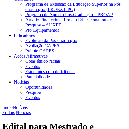
Programa de Extensão da Educação Superior na Pós-
Graduação (PROEXT-PG)
Programa de Apoio à Pós-Graduação – PROAP
Auxílio Financeiro a Projeto Educacional ou de
Pesquisa – AUXPE
Pró-Equipamentos
Indicadores
Evolução da Pós-Graduação
Avaliação CAPES
Prêmio CAPES
Ações Afirmativas
Cotas étnico-raciais
Eventos
Estudantes com deficiência
Parentalidade
Notícias
Oportunidades
Pesquisa
Eventos
Início
Notícias
Editais
Notícias
Edital para Mestrado e