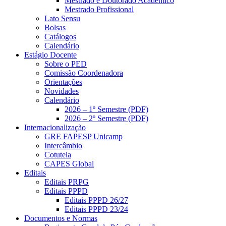
Mestrado e Doutorado Acadêmico
Mestrado Profissional
Lato Sensu
Bolsas
Catálogos
Calendário
Estágio Docente
Sobre o PED
Comissão Coordenadora
Orientações
Novidades
Calendário
2026 – 1º Semestre (PDF)
2026 – 2º Semestre (PDF)
Internacionalização
GRE FAPESP Unicamp
Intercâmbio
Cotutela
CAPES Global
Editais
Editais PRPG
Editais PPPD
Editais PPPD 26/27
Editais PPPD 23/24
Documentos e Normas