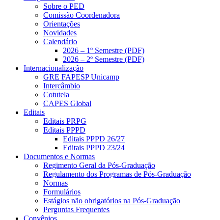
Sobre o PED
Comissão Coordenadora
Orientações
Novidades
Calendário
2026 – 1º Semestre (PDF)
2026 – 2º Semestre (PDF)
Internacionalização
GRE FAPESP Unicamp
Intercâmbio
Cotutela
CAPES Global
Editais
Editais PRPG
Editais PPPD
Editais PPPD 26/27
Editais PPPD 23/24
Documentos e Normas
Regimento Geral da Pós-Graduação
Regulamento dos Programas de Pós-Graduação
Normas
Formulários
Estágios não obrigatórios na Pós-Graduação
Perguntas Frequentes
Convênios