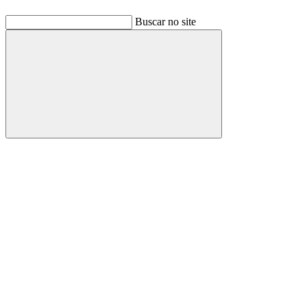
Buscar no site
Buscar
Link para o Facebook
Link para o Linkedin