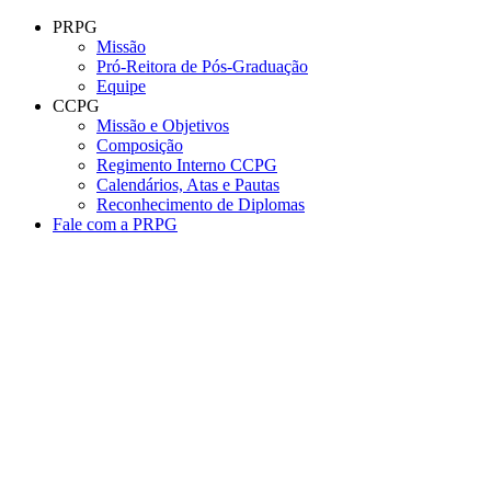
Conteúdo principal
Menu principal
Rodapé
PRPG
Missão
Pró-Reitora de Pós-Graduação
Equipe
CCPG
Missão e Objetivos
Composição
Regimento Interno CCPG
Calendários, Atas e Pautas
Reconhecimento de Diplomas
Fale com a PRPG
Aumentar fonte
Diminuir fonte