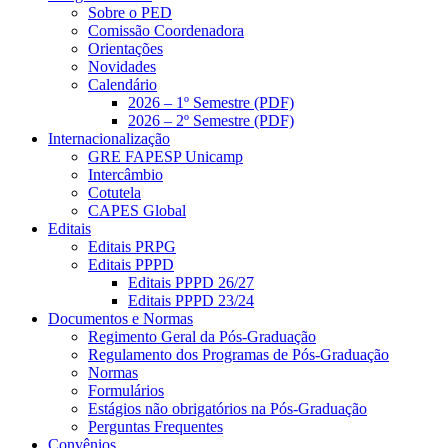
Sobre o PED
Comissão Coordenadora
Orientações
Novidades
Calendário
2026 – 1º Semestre (PDF)
2026 – 2º Semestre (PDF)
Internacionalização
GRE FAPESP Unicamp
Intercâmbio
Cotutela
CAPES Global
Editais
Editais PRPG
Editais PPPD
Editais PPPD 26/27
Editais PPPD 23/24
Documentos e Normas
Regimento Geral da Pós-Graduação
Regulamento dos Programas de Pós-Graduação
Normas
Formulários
Estágios não obrigatórios na Pós-Graduação
Perguntas Frequentes
Convênios