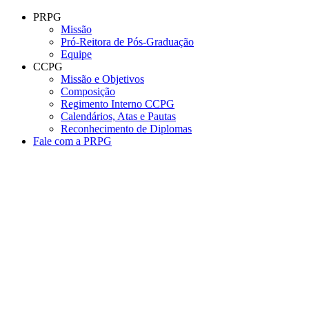
Conteúdo principal
Menu principal
Rodapé
PRPG
Missão
Pró-Reitora de Pós-Graduação
Equipe
CCPG
Missão e Objetivos
Composição
Regimento Interno CCPG
Calendários, Atas e Pautas
Reconhecimento de Diplomas
Fale com a PRPG
Aumentar fonte
Diminuir fonte