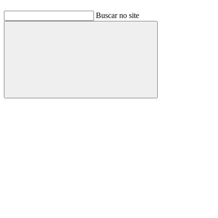
Buscar no site
Buscar
Link para o Facebook
Link para o Linkedin