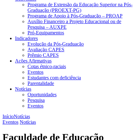
Programa de Extensão da Educação Superior na Pós-
Graduação (PROEXT-PG)
Programa de Apoio à Pós-Graduação – PROAP
Auxílio Financeiro a Projeto Educacional ou de
Pesquisa – AUXPE
Pró-Equipamentos
Indicadores
Evolução da Pós-Graduação
Avaliação CAPES
Prêmio CAPES
Ações Afirmativas
Cotas étnico-raciais
Eventos
Estudantes com deficiência
Parentalidade
Notícias
Oportunidades
Pesquisa
Eventos
Início
Notícias
Eventos
Notícias
Faculdade de Educação