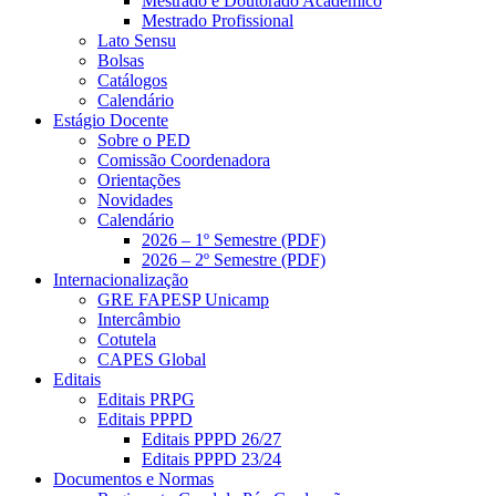
Mestrado e Doutorado Acadêmico
Mestrado Profissional
Lato Sensu
Bolsas
Catálogos
Calendário
Estágio Docente
Sobre o PED
Comissão Coordenadora
Orientações
Novidades
Calendário
2026 – 1º Semestre (PDF)
2026 – 2º Semestre (PDF)
Internacionalização
GRE FAPESP Unicamp
Intercâmbio
Cotutela
CAPES Global
Editais
Editais PRPG
Editais PPPD
Editais PPPD 26/27
Editais PPPD 23/24
Documentos e Normas