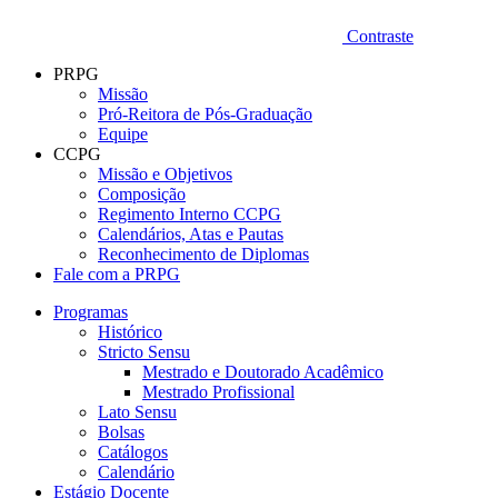
Contraste
PRPG
Missão
Pró-Reitora de Pós-Graduação
Equipe
CCPG
Missão e Objetivos
Composição
Regimento Interno CCPG
Calendários, Atas e Pautas
Reconhecimento de Diplomas
Fale com a PRPG
Programas
Histórico
Stricto Sensu
Mestrado e Doutorado Acadêmico
Mestrado Profissional
Lato Sensu
Bolsas
Catálogos
Calendário
Estágio Docente