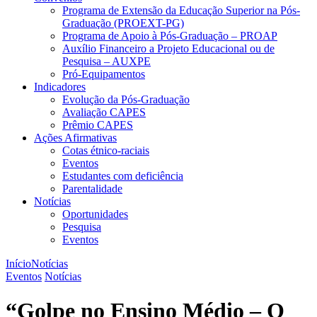
Programa de Extensão da Educação Superior na Pós-
Graduação (PROEXT-PG)
Programa de Apoio à Pós-Graduação – PROAP
Auxílio Financeiro a Projeto Educacional ou de
Pesquisa – AUXPE
Pró-Equipamentos
Indicadores
Evolução da Pós-Graduação
Avaliação CAPES
Prêmio CAPES
Ações Afirmativas
Cotas étnico-raciais
Eventos
Estudantes com deficiência
Parentalidade
Notícias
Oportunidades
Pesquisa
Eventos
Início
Notícias
Eventos
Notícias
“Golpe no Ensino Médio – O