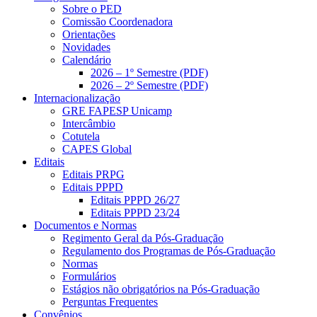
Sobre o PED
Comissão Coordenadora
Orientações
Novidades
Calendário
2026 – 1º Semestre (PDF)
2026 – 2º Semestre (PDF)
Internacionalização
GRE FAPESP Unicamp
Intercâmbio
Cotutela
CAPES Global
Editais
Editais PRPG
Editais PPPD
Editais PPPD 26/27
Editais PPPD 23/24
Documentos e Normas
Regimento Geral da Pós-Graduação
Regulamento dos Programas de Pós-Graduação
Normas
Formulários
Estágios não obrigatórios na Pós-Graduação
Perguntas Frequentes
Convênios