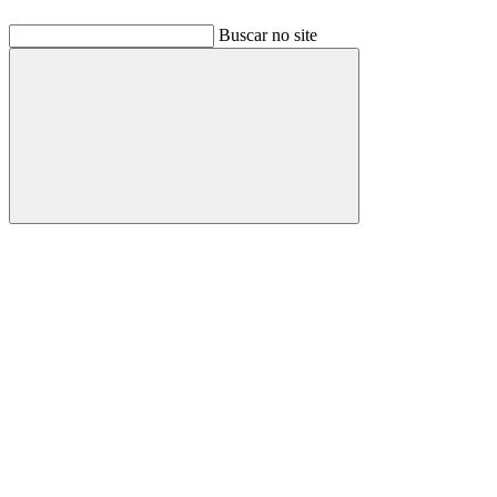
Buscar no site
Buscar
Link para o Facebook
Link para o Linkedin