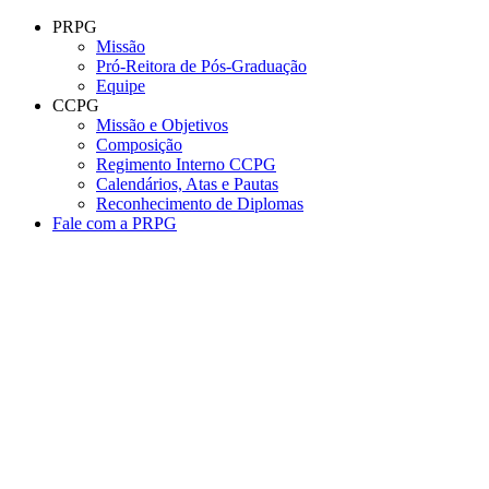
Conteúdo principal
Menu principal
Rodapé
PRPG
Missão
Pró-Reitora de Pós-Graduação
Equipe
CCPG
Missão e Objetivos
Composição
Regimento Interno CCPG
Calendários, Atas e Pautas
Reconhecimento de Diplomas
Fale com a PRPG
Aumentar fonte
Diminuir fonte