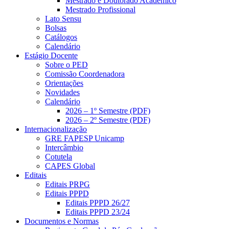
Mestrado e Doutorado Acadêmico
Mestrado Profissional
Lato Sensu
Bolsas
Catálogos
Calendário
Estágio Docente
Sobre o PED
Comissão Coordenadora
Orientações
Novidades
Calendário
2026 – 1º Semestre (PDF)
2026 – 2º Semestre (PDF)
Internacionalização
GRE FAPESP Unicamp
Intercâmbio
Cotutela
CAPES Global
Editais
Editais PRPG
Editais PPPD
Editais PPPD 26/27
Editais PPPD 23/24
Documentos e Normas