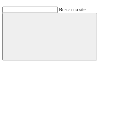
Buscar no site
Buscar
Link para o Facebook
Link para o Linkedin