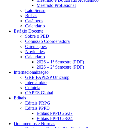
Mestrado e Doutorado Acadêmico
Mestrado Profissional
Lato Sensu
Bolsas
Catálogos
Calendário
Estágio Docente
Sobre o PED
Comissão Coordenadora
Orientações
Novidades
Calendário
2026 – 1º Semestre (PDF)
2026 – 2º Semestre (PDF)
Internacionalização
GRE FAPESP Unicamp
Intercâmbio
Cotutela
CAPES Global
Editais
Editais PRPG
Editais PPPD
Editais PPPD 26/27
Editais PPPD 23/24
Documentos e Normas