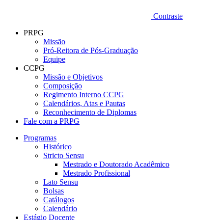
Contraste
PRPG
Missão
Pró-Reitora de Pós-Graduação
Equipe
CCPG
Missão e Objetivos
Composição
Regimento Interno CCPG
Calendários, Atas e Pautas
Reconhecimento de Diplomas
Fale com a PRPG
Programas
Histórico
Stricto Sensu
Mestrado e Doutorado Acadêmico
Mestrado Profissional
Lato Sensu
Bolsas
Catálogos
Calendário
Estágio Docente