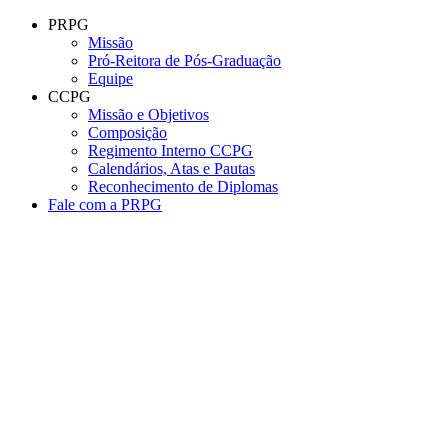
Conteúdo principal
Menu principal
Rodapé
PRPG
Missão
Pró-Reitora de Pós-Graduação
Equipe
CCPG
Missão e Objetivos
Composição
Regimento Interno CCPG
Calendários, Atas e Pautas
Reconhecimento de Diplomas
Fale com a PRPG
Aumentar fonte
Diminuir fonte