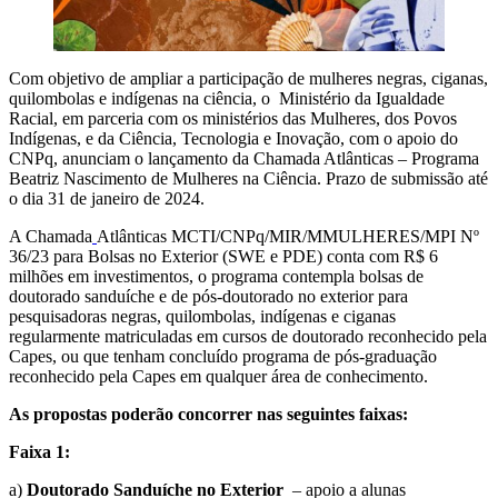
Com objetivo de ampliar a participação de mulheres negras, ciganas,
quilombolas e indígenas na ciência, o Ministério da Igualdade
Racial, em parceria com os ministérios das Mulheres, dos Povos
Indígenas, e da Ciência, Tecnologia e Inovação, com o apoio do
CNPq, anunciam o lançamento da Chamada Atlânticas – Programa
Beatriz Nascimento de Mulheres na Ciência. Prazo de submissão até
o dia 31 de janeiro de 2024.
A Chamada
Atlânticas MCTI/CNPq/MIR/MMULHERES/MPI Nº
36/23 para Bolsas no Exterior (SWE e PDE) conta com R$ 6
milhões em investimentos, o programa contempla bolsas de
doutorado sanduíche e de pós-doutorado no exterior para
pesquisadoras negras, quilombolas, indígenas e ciganas
regularmente matriculadas em cursos de doutorado reconhecido pela
Capes, ou que tenham concluído programa de pós-graduação
reconhecido pela Capes em qualquer área de conhecimento.
As propostas poderão concorrer nas seguintes faixas:
Faixa 1:
a)
Doutorado Sanduíche no Exterior
– apoio a alunas