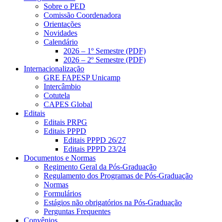
Sobre o PED
Comissão Coordenadora
Orientações
Novidades
Calendário
2026 – 1º Semestre (PDF)
2026 – 2º Semestre (PDF)
Internacionalização
GRE FAPESP Unicamp
Intercâmbio
Cotutela
CAPES Global
Editais
Editais PRPG
Editais PPPD
Editais PPPD 26/27
Editais PPPD 23/24
Documentos e Normas
Regimento Geral da Pós-Graduação
Regulamento dos Programas de Pós-Graduação
Normas
Formulários
Estágios não obrigatórios na Pós-Graduação
Perguntas Frequentes
Convênios