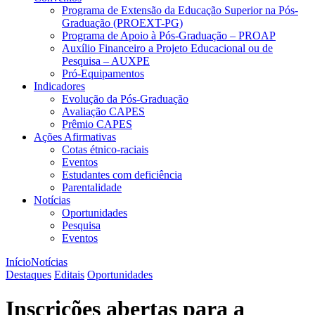
Programa de Extensão da Educação Superior na Pós-
Graduação (PROEXT-PG)
Programa de Apoio à Pós-Graduação – PROAP
Auxílio Financeiro a Projeto Educacional ou de
Pesquisa – AUXPE
Pró-Equipamentos
Indicadores
Evolução da Pós-Graduação
Avaliação CAPES
Prêmio CAPES
Ações Afirmativas
Cotas étnico-raciais
Eventos
Estudantes com deficiência
Parentalidade
Notícias
Oportunidades
Pesquisa
Eventos
Início
Notícias
Destaques
Editais
Oportunidades
Inscrições abertas para a