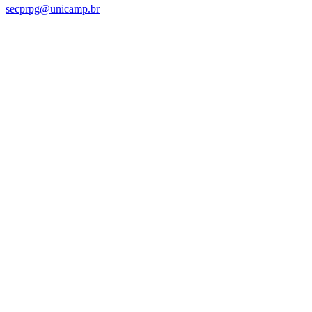
secprpg@unicamp.br
Link para o Facebook
Link para o Linkedin
Link para o Instagram