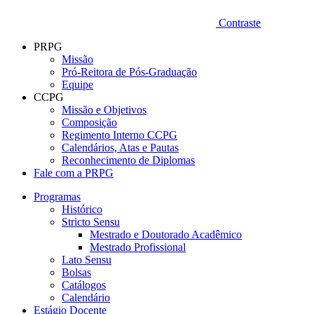
Contraste
PRPG
Missão
Pró-Reitora de Pós-Graduação
Equipe
CCPG
Missão e Objetivos
Composição
Regimento Interno CCPG
Calendários, Atas e Pautas
Reconhecimento de Diplomas
Fale com a PRPG
Programas
Histórico
Stricto Sensu
Mestrado e Doutorado Acadêmico
Mestrado Profissional
Lato Sensu
Bolsas
Catálogos
Calendário
Estágio Docente