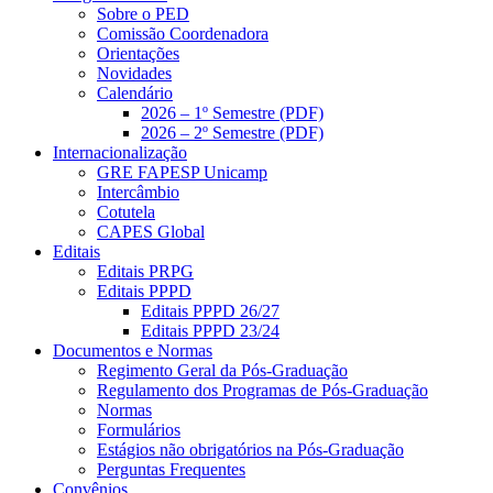
Sobre o PED
Comissão Coordenadora
Orientações
Novidades
Calendário
2026 – 1º Semestre (PDF)
2026 – 2º Semestre (PDF)
Internacionalização
GRE FAPESP Unicamp
Intercâmbio
Cotutela
CAPES Global
Editais
Editais PRPG
Editais PPPD
Editais PPPD 26/27
Editais PPPD 23/24
Documentos e Normas
Regimento Geral da Pós-Graduação
Regulamento dos Programas de Pós-Graduação
Normas
Formulários
Estágios não obrigatórios na Pós-Graduação
Perguntas Frequentes
Convênios