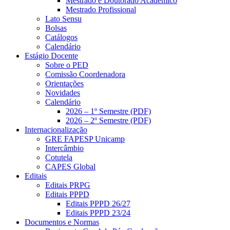
Mestrado e Doutorado Acadêmico
Mestrado Profissional
Lato Sensu
Bolsas
Catálogos
Calendário
Estágio Docente
Sobre o PED
Comissão Coordenadora
Orientações
Novidades
Calendário
2026 – 1º Semestre (PDF)
2026 – 2º Semestre (PDF)
Internacionalização
GRE FAPESP Unicamp
Intercâmbio
Cotutela
CAPES Global
Editais
Editais PRPG
Editais PPPD
Editais PPPD 26/27
Editais PPPD 23/24
Documentos e Normas