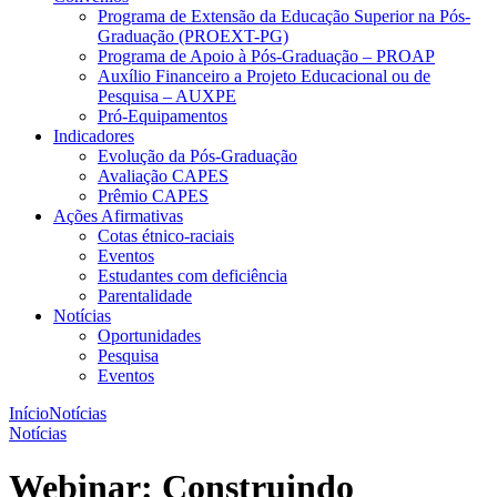
Programa de Extensão da Educação Superior na Pós-
Graduação (PROEXT-PG)
Programa de Apoio à Pós-Graduação – PROAP
Auxílio Financeiro a Projeto Educacional ou de
Pesquisa – AUXPE
Pró-Equipamentos
Indicadores
Evolução da Pós-Graduação
Avaliação CAPES
Prêmio CAPES
Ações Afirmativas
Cotas étnico-raciais
Eventos
Estudantes com deficiência
Parentalidade
Notícias
Oportunidades
Pesquisa
Eventos
Início
Notícias
Notícias
Webinar: Construindo