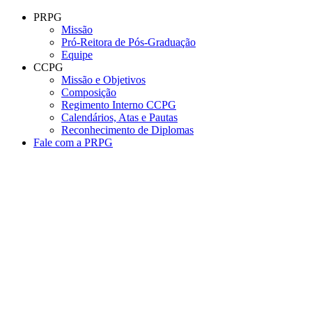
Conteúdo principal
Menu principal
Rodapé
PRPG
Missão
Pró-Reitora de Pós-Graduação
Equipe
CCPG
Missão e Objetivos
Composição
Regimento Interno CCPG
Calendários, Atas e Pautas
Reconhecimento de Diplomas
Fale com a PRPG
Aumentar fonte
Diminuir fonte