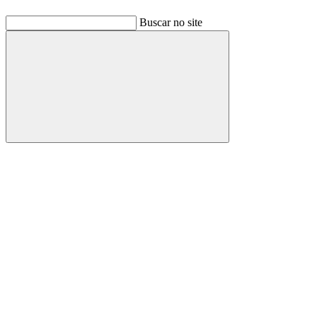
Buscar no site
Buscar
Link para o Facebook
Link para o Linkedin