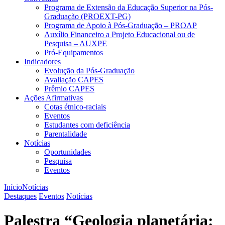
Programa de Extensão da Educação Superior na Pós-
Graduação (PROEXT-PG)
Programa de Apoio à Pós-Graduação – PROAP
Auxílio Financeiro a Projeto Educacional ou de
Pesquisa – AUXPE
Pró-Equipamentos
Indicadores
Evolução da Pós-Graduação
Avaliação CAPES
Prêmio CAPES
Ações Afirmativas
Cotas étnico-raciais
Eventos
Estudantes com deficiência
Parentalidade
Notícias
Oportunidades
Pesquisa
Eventos
Início
Notícias
Destaques
Eventos
Notícias
Palestra “Geologia planetária: