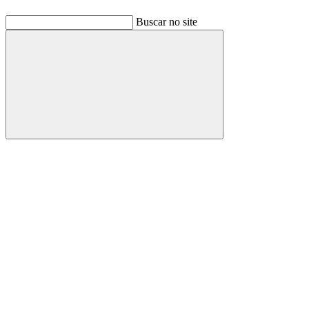
Buscar no site
Buscar
Link para o Facebook
Link para o Linkedin