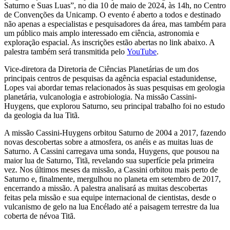
Saturno e Suas Luas”, no dia 10 de maio de 2024, às 14h, no Centro
de Convenções da Unicamp. O evento é aberto a todos e destinado
não apenas a especialistas e pesquisadores da área, mas também para
um público mais amplo interessado em ciência, astronomia e
exploração espacial. As inscrições estão abertas no link abaixo. A
palestra também será transmitida pelo
YouTube
.
Vice-diretora da Diretoria de Ciências Planetárias de um dos
principais centros de pesquisas da agência espacial estadunidense,
Lopes vai abordar temas relacionados às suas pesquisas em geologia
planetária, vulcanologia e astrobiologia. Na missão Cassini-
Huygens, que explorou Saturno, seu principal trabalho foi no estudo
da geologia da lua Titã.
A missão Cassini-Huygens orbitou Saturno de 2004 a 2017, fazendo
novas descobertas sobre a atmosfera, os anéis e as muitas luas de
Saturno. A Cassini carregava uma sonda, Huygens, que pousou na
maior lua de Saturno, Titã, revelando sua superfície pela primeira
vez. Nos últimos meses da missão, a Cassini orbitou mais perto de
Saturno e, finalmente, mergulhou no planeta em setembro de 2017,
encerrando a missão. A palestra analisará as muitas descobertas
feitas pela missão e sua equipe internacional de cientistas, desde o
vulcanismo de gelo na lua Encélado até a paisagem terrestre da lua
coberta de névoa Titã.