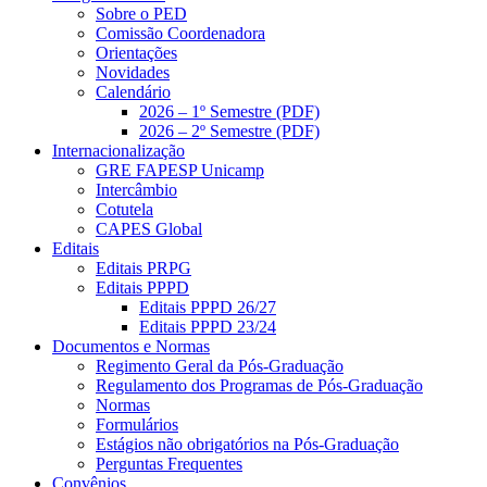
Sobre o PED
Comissão Coordenadora
Orientações
Novidades
Calendário
2026 – 1º Semestre (PDF)
2026 – 2º Semestre (PDF)
Internacionalização
GRE FAPESP Unicamp
Intercâmbio
Cotutela
CAPES Global
Editais
Editais PRPG
Editais PPPD
Editais PPPD 26/27
Editais PPPD 23/24
Documentos e Normas
Regimento Geral da Pós-Graduação
Regulamento dos Programas de Pós-Graduação
Normas
Formulários
Estágios não obrigatórios na Pós-Graduação
Perguntas Frequentes
Convênios