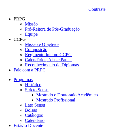
Contraste
PRPG
Missão
Pró-Reitora de Pós-Graduação
Equipe
CCPG
Missão e Objetivos
Composição
Regimento Interno CCPG
Calendários, Atas e Pautas
Reconhecimento de Diplomas
Fale com a PRPG
Programas
Histórico
Stricto Sensu
Mestrado e Doutorado Acadêmico
Mestrado Profissional
Lato Sensu
Bolsas
Catálogos
Calendário
Estágio Docente