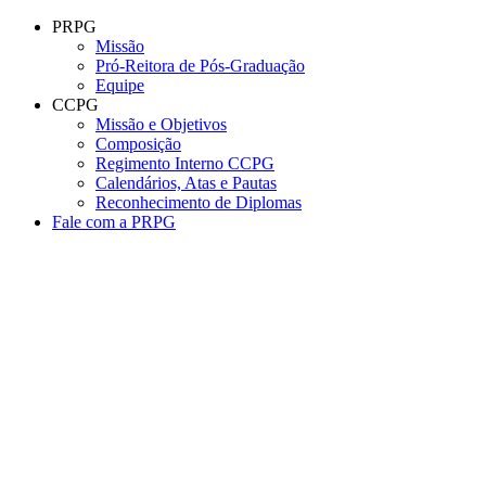
Conteúdo principal
Menu principal
Rodapé
PRPG
Missão
Pró-Reitora de Pós-Graduação
Equipe
CCPG
Missão e Objetivos
Composição
Regimento Interno CCPG
Calendários, Atas e Pautas
Reconhecimento de Diplomas
Fale com a PRPG
Aumentar fonte
Diminuir fonte