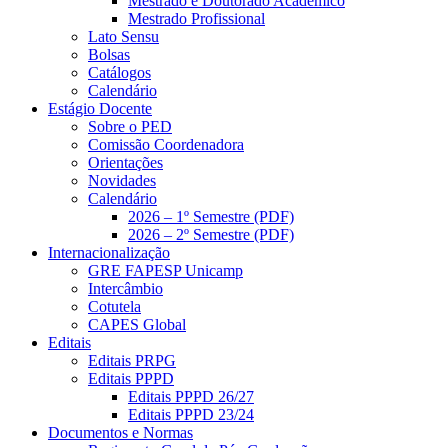
Mestrado e Doutorado Acadêmico
Mestrado Profissional
Lato Sensu
Bolsas
Catálogos
Calendário
Estágio Docente
Sobre o PED
Comissão Coordenadora
Orientações
Novidades
Calendário
2026 – 1º Semestre (PDF)
2026 – 2º Semestre (PDF)
Internacionalização
GRE FAPESP Unicamp
Intercâmbio
Cotutela
CAPES Global
Editais
Editais PRPG
Editais PPPD
Editais PPPD 26/27
Editais PPPD 23/24
Documentos e Normas