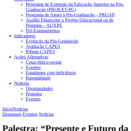
Programa de Extensão da Educação Superior na Pós-
Graduação (PROEXT-PG)
Programa de Apoio à Pós-Graduação – PROAP
Auxílio Financeiro a Projeto Educacional ou de
Pesquisa – AUXPE
Pró-Equipamentos
Indicadores
Evolução da Pós-Graduação
Avaliação CAPES
Prêmio CAPES
Ações Afirmativas
Cotas étnico-raciais
Eventos
Estudantes com deficiência
Parentalidade
Notícias
Oportunidades
Pesquisa
Eventos
Início
Notícias
Destaques
Eventos
Notícias
Palestra: “Presente e Futuro da