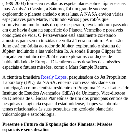
(1989-2003) forneceu resultados espetaculares sobre Júpiter e suas
luas. A missão Cassini, a Saturno, foi um grande sucesso,
explorando o planeta anelado e suas luas. A NASA enviou várias
espaçonaves para Marte, incluindo vários jipes-robôs que
sobreviveram muito mais do que o esperado, revelando um passado
em que havia água na superfície do Planeta Vermelho e possíveis
condições de vida. O Perseverance está atualmente coletando
amostras para serem trazidas de volta à Terra no futuro. A missão
Juno está em órbita ao redor de Júpiter, explorando o sistema de
Júpiter, incluindo a lua vulcânica Io. A sonda Europa Clipper foi
lançada em outubro de 2024 e vai explorar as condições de
habitabilidade de Europa. Discutiremos os desafios das missões
espaciais e futuras missões, como a Mars Sample Return.
A cientista brasileira
Rosaly Lopes
, pesquisadora do Jet Propulsion
Laboratory (JPL), da NASA, encerra com essa atividade sua
participação como cientista residente do Programa “Cesar Lattes” do
Instituto de Estudos Avançados (IdEA) da Unicamp. Vice-diretora
da Diretoria de Ciências Planetárias de um dos principais centros de
pesquisas da agência espacial estadunidense, Lopes vai abordar
temas relacionados às suas pesquisas em geologia planetária,
vulcanologia e astrobiologia.
Presente e Futuro da Exploração dos Planetas: Missões
espaciais e seus desafios