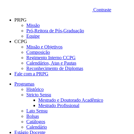
Contraste
PRPG
Missão
Pró-Reitora de Pós-Graduação
Equipe
CCPG
Missão e Objetivos
Composição
Regimento Interno CCPG
Calendários, Atas e Pautas
Reconhecimento de Diplomas
Fale com a PRPG
Programas
Histórico
Stricto Sensu
Mestrado e Doutorado Acadêmico
Mestrado Profissional
Lato Sensu
Bolsas
Catálogos
Calendário
Estágio Docente