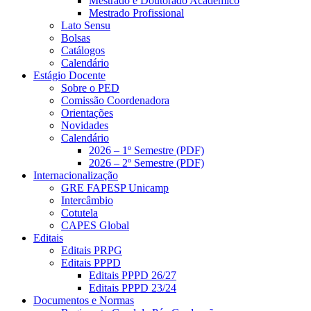
Mestrado e Doutorado Acadêmico
Mestrado Profissional
Lato Sensu
Bolsas
Catálogos
Calendário
Estágio Docente
Sobre o PED
Comissão Coordenadora
Orientações
Novidades
Calendário
2026 – 1º Semestre (PDF)
2026 – 2º Semestre (PDF)
Internacionalização
GRE FAPESP Unicamp
Intercâmbio
Cotutela
CAPES Global
Editais
Editais PRPG
Editais PPPD
Editais PPPD 26/27
Editais PPPD 23/24
Documentos e Normas