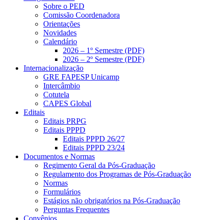
Sobre o PED
Comissão Coordenadora
Orientações
Novidades
Calendário
2026 – 1º Semestre (PDF)
2026 – 2º Semestre (PDF)
Internacionalização
GRE FAPESP Unicamp
Intercâmbio
Cotutela
CAPES Global
Editais
Editais PRPG
Editais PPPD
Editais PPPD 26/27
Editais PPPD 23/24
Documentos e Normas
Regimento Geral da Pós-Graduação
Regulamento dos Programas de Pós-Graduação
Normas
Formulários
Estágios não obrigatórios na Pós-Graduação
Perguntas Frequentes
Convênios