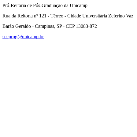
Pró-Reitoria de Pós-Graduação da Unicamp
Rua da Reitoria nº 121 - Térreo - Cidade Universitária Zeferino Vaz
Barão Geraldo - Campinas, SP - CEP 13083-872
secprpg@unicamp.br
Link para o Facebook
Link para o Linkedin
Link para o Instagram