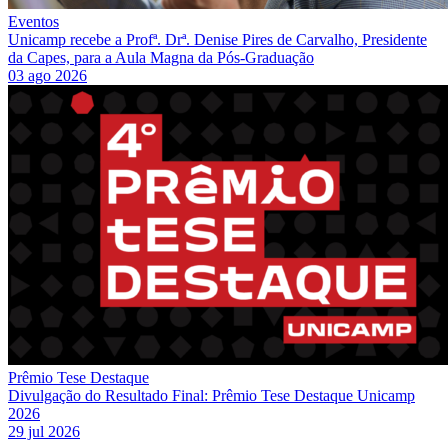
Eventos
Unicamp recebe a Profª. Drª. Denise Pires de Carvalho, Presidente
da Capes, para a Aula Magna da Pós-Graduação
03 ago 2026
Prêmio Tese Destaque
Divulgação do Resultado Final: Prêmio Tese Destaque Unicamp
2026
29 jul 2026