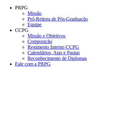
Conteúdo principal
Menu principal
Rodapé
PRPG
Missão
Pró-Reitora de Pós-Graduação
Equipe
CCPG
Missão e Objetivos
Composição
Regimento Interno CCPG
Calendários, Atas e Pautas
Reconhecimento de Diplomas
Fale com a PRPG
Aumentar fonte
Diminuir fonte