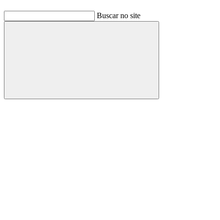
Buscar no site
Buscar
Link para o Facebook
Link para o Linkedin