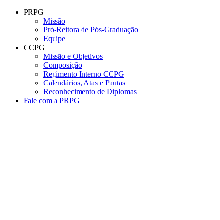
Conteúdo principal
Menu principal
Rodapé
PRPG
Missão
Pró-Reitora de Pós-Graduação
Equipe
CCPG
Missão e Objetivos
Composição
Regimento Interno CCPG
Calendários, Atas e Pautas
Reconhecimento de Diplomas
Fale com a PRPG
Aumentar fonte
Diminuir fonte