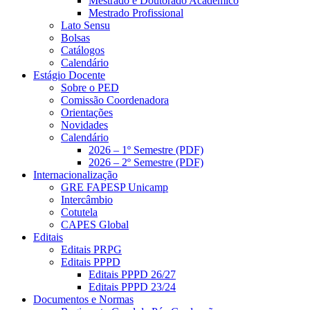
Mestrado e Doutorado Acadêmico
Mestrado Profissional
Lato Sensu
Bolsas
Catálogos
Calendário
Estágio Docente
Sobre o PED
Comissão Coordenadora
Orientações
Novidades
Calendário
2026 – 1º Semestre (PDF)
2026 – 2º Semestre (PDF)
Internacionalização
GRE FAPESP Unicamp
Intercâmbio
Cotutela
CAPES Global
Editais
Editais PRPG
Editais PPPD
Editais PPPD 26/27
Editais PPPD 23/24
Documentos e Normas