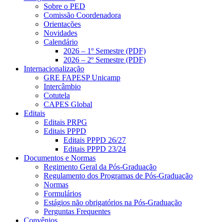
Sobre o PED
Comissão Coordenadora
Orientações
Novidades
Calendário
2026 – 1º Semestre (PDF)
2026 – 2º Semestre (PDF)
Internacionalização
GRE FAPESP Unicamp
Intercâmbio
Cotutela
CAPES Global
Editais
Editais PRPG
Editais PPPD
Editais PPPD 26/27
Editais PPPD 23/24
Documentos e Normas
Regimento Geral da Pós-Graduação
Regulamento dos Programas de Pós-Graduação
Normas
Formulários
Estágios não obrigatórios na Pós-Graduação
Perguntas Frequentes
Convênios