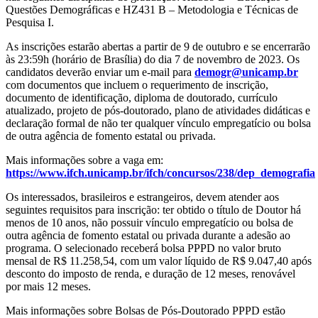
Questões Demográficas e HZ431 B – Metodologia e Técnicas de
Pesquisa I.
As inscrições estarão abertas a partir de 9 de outubro e se encerrarão
às 23:59h (horário de Brasília) do dia 7 de novembro de 2023. Os
candidatos deverão enviar um e-mail para
demogr@unicamp.br
com documentos que incluem o requerimento de inscrição,
documento de identificação, diploma de doutorado, currículo
atualizado, projeto de pós-doutorado, plano de atividades didáticas e
declaração formal de não ter qualquer vínculo empregatício ou bolsa
de outra agência de fomento estatal ou privada.
Mais informações sobre a vaga em:
https://www.ifch.unicamp.br/ifch/concursos/238/dep_demografia
Os interessados, brasileiros e estrangeiros, devem atender aos
seguintes requisitos para inscrição: ter obtido o título de Doutor há
menos de 10 anos, não possuir vínculo empregatício ou bolsa de
outra agência de fomento estatal ou privada durante a adesão ao
programa. O selecionado receberá bolsa PPPD no valor bruto
mensal de R$ 11.258,54, com um valor líquido de R$ 9.047,40 após
desconto do imposto de renda, e duração de 12 meses, renovável
por mais 12 meses.
Mais informações sobre Bolsas de Pós-Doutorado PPPD estão