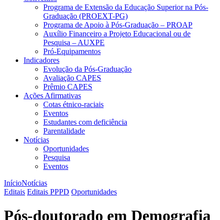
Programa de Extensão da Educação Superior na Pós-
Graduação (PROEXT-PG)
Programa de Apoio à Pós-Graduação – PROAP
Auxílio Financeiro a Projeto Educacional ou de
Pesquisa – AUXPE
Pró-Equipamentos
Indicadores
Evolução da Pós-Graduação
Avaliação CAPES
Prêmio CAPES
Ações Afirmativas
Cotas étnico-raciais
Eventos
Estudantes com deficiência
Parentalidade
Notícias
Oportunidades
Pesquisa
Eventos
Início
Notícias
Editais
Editais PPPD
Oportunidades
Pós-doutorado em Demografia