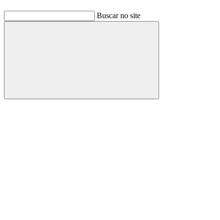
Buscar no site
Buscar
Link para o Facebook
Link para o Linkedin