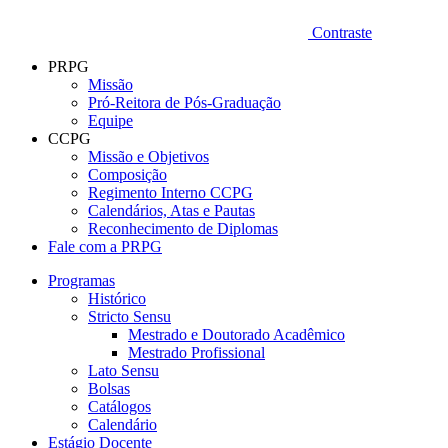
Contraste
PRPG
Missão
Pró-Reitora de Pós-Graduação
Equipe
CCPG
Missão e Objetivos
Composição
Regimento Interno CCPG
Calendários, Atas e Pautas
Reconhecimento de Diplomas
Fale com a PRPG
Programas
Histórico
Stricto Sensu
Mestrado e Doutorado Acadêmico
Mestrado Profissional
Lato Sensu
Bolsas
Catálogos
Calendário
Estágio Docente