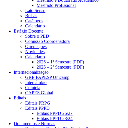
Mestrado e Doutorado Acadêmico
Mestrado Profissional
Lato Sensu
Bolsas
Catálogos
Calendário
Estágio Docente
Sobre o PED
Comissão Coordenadora
Orientações
Novidades
Calendário
2026 – 1º Semestre (PDF)
2026 – 2º Semestre (PDF)
Internacionalização
GRE FAPESP Unicamp
Intercâmbio
Cotutela
CAPES Global
Editais
Editais PRPG
Editais PPPD
Editais PPPD 26/27
Editais PPPD 23/24
Documentos e Normas