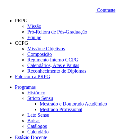
Contraste
PRPG
Missão
Pró-Reitora de Pós-Graduação
Equipe
CCPG
Missão e Objetivos
Composição
Regimento Interno CCPG
Calendários, Atas e Pautas
Reconhecimento de Diplomas
Fale com a PRPG
Programas
Histórico
Stricto Sensu
Mestrado e Doutorado Acadêmico
Mestrado Profissional
Lato Sensu
Bolsas
Catálogos
Calendário
Estágio Docente