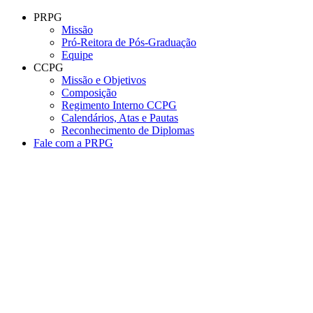
Conteúdo principal
Menu principal
Rodapé
PRPG
Missão
Pró-Reitora de Pós-Graduação
Equipe
CCPG
Missão e Objetivos
Composição
Regimento Interno CCPG
Calendários, Atas e Pautas
Reconhecimento de Diplomas
Fale com a PRPG
Aumentar fonte
Diminuir fonte