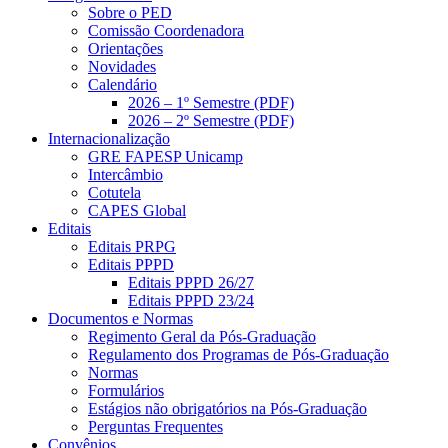
Sobre o PED
Comissão Coordenadora
Orientações
Novidades
Calendário
2026 – 1º Semestre (PDF)
2026 – 2º Semestre (PDF)
Internacionalização
GRE FAPESP Unicamp
Intercâmbio
Cotutela
CAPES Global
Editais
Editais PRPG
Editais PPPD
Editais PPPD 26/27
Editais PPPD 23/24
Documentos e Normas
Regimento Geral da Pós-Graduação
Regulamento dos Programas de Pós-Graduação
Normas
Formulários
Estágios não obrigatórios na Pós-Graduação
Perguntas Frequentes
Convênios