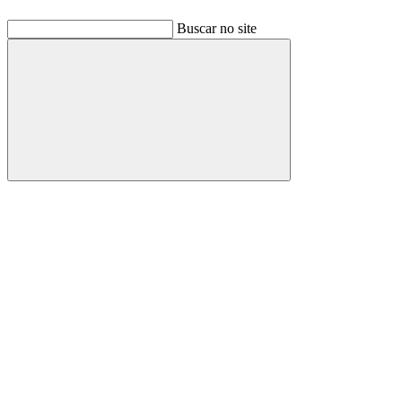
Buscar no site
Buscar
Link para o Facebook
Link para o Linkedin