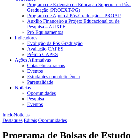
Programa de Extensão da Educação Superior na Pós-
Graduação (PROEXT-PG)
Programa de Apoio à Pós-Graduação – PROAP
Auxílio Financeiro a Projeto Educacional ou de
Pesquisa – AUXPE
Pró-Equipamentos
Indicadores
Evolução da Pós-Graduação
Avaliação CAPES
Prêmio CAPES
Ações Afirmativas
Cotas étnico-raciais
Eventos
Estudantes com deficiência
Parentalidade
Notícias
Oportunidades
Pesquisa
Eventos
Início
Notícias
Destaques
Editais
Oportunidades
Programa de Bolsas de Estudo