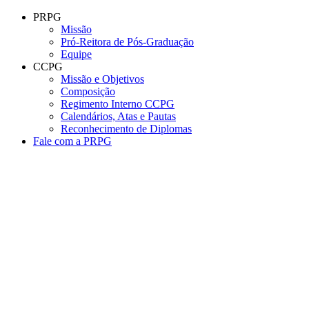
Conteúdo principal
Menu principal
Rodapé
PRPG
Missão
Pró-Reitora de Pós-Graduação
Equipe
CCPG
Missão e Objetivos
Composição
Regimento Interno CCPG
Calendários, Atas e Pautas
Reconhecimento de Diplomas
Fale com a PRPG
Aumentar fonte
Diminuir fonte