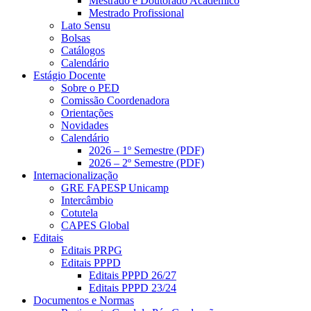
Mestrado e Doutorado Acadêmico
Mestrado Profissional
Lato Sensu
Bolsas
Catálogos
Calendário
Estágio Docente
Sobre o PED
Comissão Coordenadora
Orientações
Novidades
Calendário
2026 – 1º Semestre (PDF)
2026 – 2º Semestre (PDF)
Internacionalização
GRE FAPESP Unicamp
Intercâmbio
Cotutela
CAPES Global
Editais
Editais PRPG
Editais PPPD
Editais PPPD 26/27
Editais PPPD 23/24
Documentos e Normas