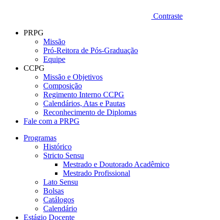
Contraste
PRPG
Missão
Pró-Reitora de Pós-Graduação
Equipe
CCPG
Missão e Objetivos
Composição
Regimento Interno CCPG
Calendários, Atas e Pautas
Reconhecimento de Diplomas
Fale com a PRPG
Programas
Histórico
Stricto Sensu
Mestrado e Doutorado Acadêmico
Mestrado Profissional
Lato Sensu
Bolsas
Catálogos
Calendário
Estágio Docente