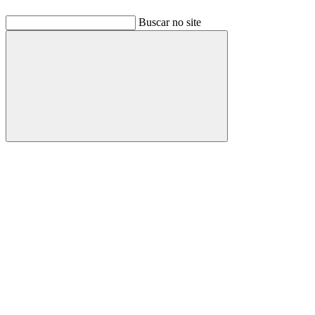
Buscar no site
Buscar
Link para o Facebook
Link para o Linkedin