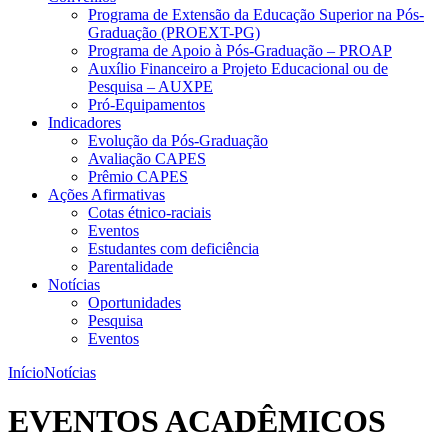
Programa de Extensão da Educação Superior na Pós-
Graduação (PROEXT-PG)
Programa de Apoio à Pós-Graduação – PROAP
Auxílio Financeiro a Projeto Educacional ou de
Pesquisa – AUXPE
Pró-Equipamentos
Indicadores
Evolução da Pós-Graduação
Avaliação CAPES
Prêmio CAPES
Ações Afirmativas
Cotas étnico-raciais
Eventos
Estudantes com deficiência
Parentalidade
Notícias
Oportunidades
Pesquisa
Eventos
Início
Notícias
EVENTOS ACADÊMICOS