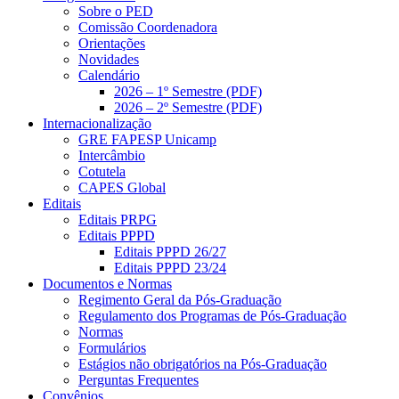
Sobre o PED
Comissão Coordenadora
Orientações
Novidades
Calendário
2026 – 1º Semestre (PDF)
2026 – 2º Semestre (PDF)
Internacionalização
GRE FAPESP Unicamp
Intercâmbio
Cotutela
CAPES Global
Editais
Editais PRPG
Editais PPPD
Editais PPPD 26/27
Editais PPPD 23/24
Documentos e Normas
Regimento Geral da Pós-Graduação
Regulamento dos Programas de Pós-Graduação
Normas
Formulários
Estágios não obrigatórios na Pós-Graduação
Perguntas Frequentes
Convênios