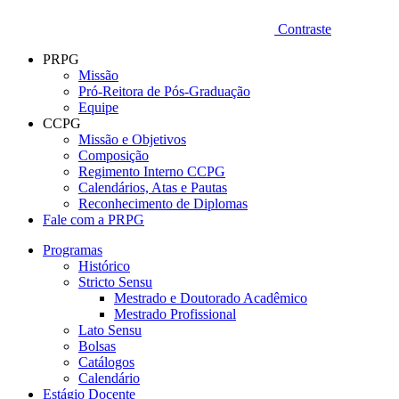
Contraste
PRPG
Missão
Pró-Reitora de Pós-Graduação
Equipe
CCPG
Missão e Objetivos
Composição
Regimento Interno CCPG
Calendários, Atas e Pautas
Reconhecimento de Diplomas
Fale com a PRPG
Programas
Histórico
Stricto Sensu
Mestrado e Doutorado Acadêmico
Mestrado Profissional
Lato Sensu
Bolsas
Catálogos
Calendário
Estágio Docente