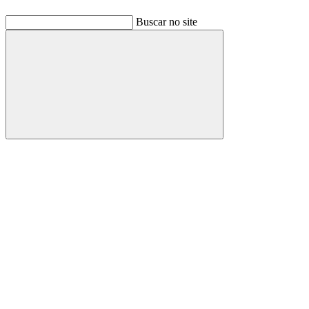
Buscar no site
Buscar
Link para o Facebook
Link para o Linkedin