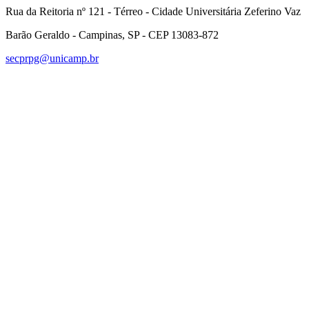
Rua da Reitoria nº 121 - Térreo - Cidade Universitária Zeferino Vaz
Barão Geraldo - Campinas, SP - CEP 13083-872
secprpg@unicamp.br
Link para o Facebook
Link para o Linkedin
Link para o Instagram