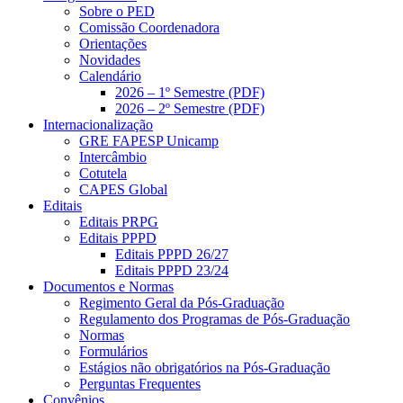
Sobre o PED
Comissão Coordenadora
Orientações
Novidades
Calendário
2026 – 1º Semestre (PDF)
2026 – 2º Semestre (PDF)
Internacionalização
GRE FAPESP Unicamp
Intercâmbio
Cotutela
CAPES Global
Editais
Editais PRPG
Editais PPPD
Editais PPPD 26/27
Editais PPPD 23/24
Documentos e Normas
Regimento Geral da Pós-Graduação
Regulamento dos Programas de Pós-Graduação
Normas
Formulários
Estágios não obrigatórios na Pós-Graduação
Perguntas Frequentes
Convênios