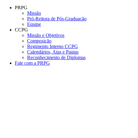
Conteúdo principal
Menu principal
Rodapé
PRPG
Missão
Pró-Reitora de Pós-Graduação
Equipe
CCPG
Missão e Objetivos
Composição
Regimento Interno CCPG
Calendários, Atas e Pautas
Reconhecimento de Diplomas
Fale com a PRPG
Aumentar fonte
Diminuir fonte