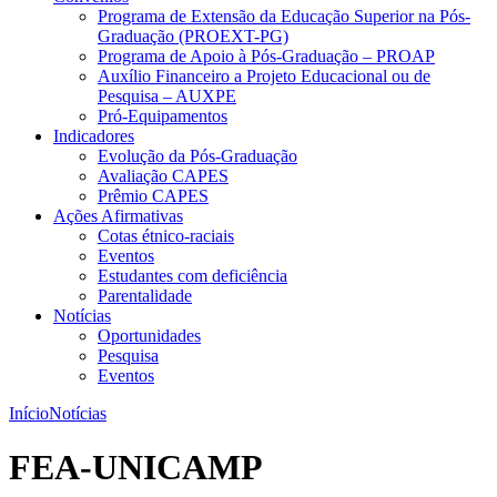
Programa de Extensão da Educação Superior na Pós-
Graduação (PROEXT-PG)
Programa de Apoio à Pós-Graduação – PROAP
Auxílio Financeiro a Projeto Educacional ou de
Pesquisa – AUXPE
Pró-Equipamentos
Indicadores
Evolução da Pós-Graduação
Avaliação CAPES
Prêmio CAPES
Ações Afirmativas
Cotas étnico-raciais
Eventos
Estudantes com deficiência
Parentalidade
Notícias
Oportunidades
Pesquisa
Eventos
Início
Notícias
FEA-UNICAMP