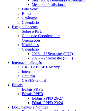
Mestrado e Doutorado Acadêmico
Mestrado Profissional
Lato Sensu
Bolsas
Catálogos
Calendário
Estágio Docente
Sobre o PED
Comissão Coordenadora
Orientações
Novidades
Calendário
2026 – 1º Semestre (PDF)
2026 – 2º Semestre (PDF)
Internacionalização
GRE FAPESP Unicamp
Intercâmbio
Cotutela
CAPES Global
Editais
Editais PRPG
Editais PPPD
Editais PPPD 26/27
Editais PPPD 23/24
Documentos e Normas