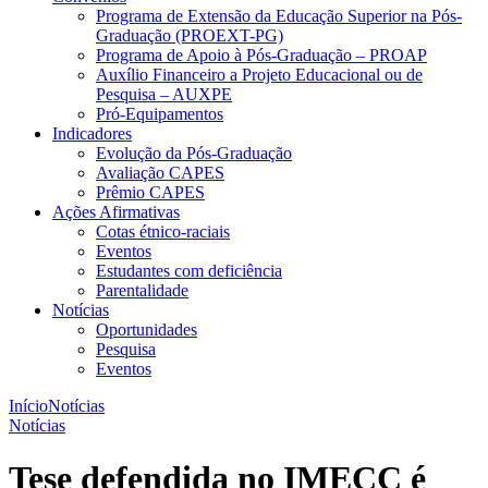
Programa de Extensão da Educação Superior na Pós-
Graduação (PROEXT-PG)
Programa de Apoio à Pós-Graduação – PROAP
Auxílio Financeiro a Projeto Educacional ou de
Pesquisa – AUXPE
Pró-Equipamentos
Indicadores
Evolução da Pós-Graduação
Avaliação CAPES
Prêmio CAPES
Ações Afirmativas
Cotas étnico-raciais
Eventos
Estudantes com deficiência
Parentalidade
Notícias
Oportunidades
Pesquisa
Eventos
Início
Notícias
Notícias
Tese defendida no IMECC é