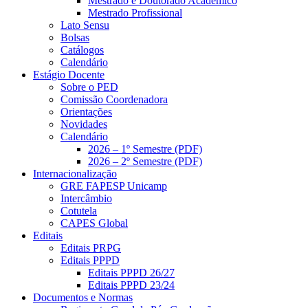
Mestrado e Doutorado Acadêmico
Mestrado Profissional
Lato Sensu
Bolsas
Catálogos
Calendário
Estágio Docente
Sobre o PED
Comissão Coordenadora
Orientações
Novidades
Calendário
2026 – 1º Semestre (PDF)
2026 – 2º Semestre (PDF)
Internacionalização
GRE FAPESP Unicamp
Intercâmbio
Cotutela
CAPES Global
Editais
Editais PRPG
Editais PPPD
Editais PPPD 26/27
Editais PPPD 23/24
Documentos e Normas