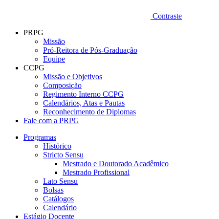
Contraste
PRPG
Missão
Pró-Reitora de Pós-Graduação
Equipe
CCPG
Missão e Objetivos
Composição
Regimento Interno CCPG
Calendários, Atas e Pautas
Reconhecimento de Diplomas
Fale com a PRPG
Programas
Histórico
Stricto Sensu
Mestrado e Doutorado Acadêmico
Mestrado Profissional
Lato Sensu
Bolsas
Catálogos
Calendário
Estágio Docente