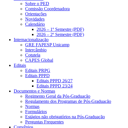
Sobre o PED
Comissão Coordenadora
Orientações
Novidades
Calendário
2026 – 1º Semestre (PDF)
2026 – 2º Semestre (PDF)
Internacionalização
GRE FAPESP Unicamp
Intercâmbio
Cotutela
CAPES Global
Editais
Editais PRPG
Editais PPPD
Editais PPPD 26/27
Editais PPPD 23/24
Documentos e Normas
Regimento Geral da Pós-Graduação
Regulamento dos Programas de Pós-Graduação
Normas
Formulários
Estágios não obrigatórios na Pós-Graduação
Perguntas Frequentes
Convênios