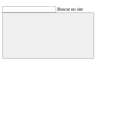
Buscar no site
Buscar
Link para o Facebook
Link para o Linkedin