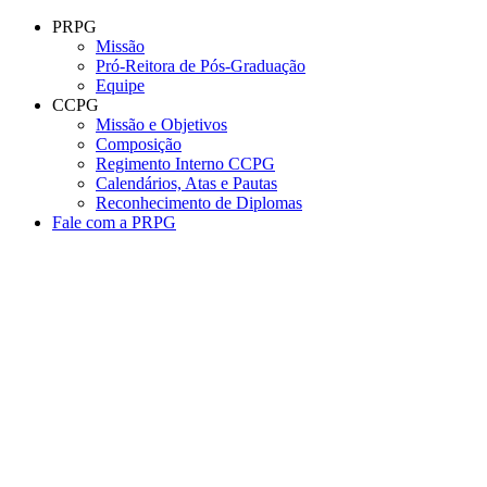
Conteúdo principal
Menu principal
Rodapé
PRPG
Missão
Pró-Reitora de Pós-Graduação
Equipe
CCPG
Missão e Objetivos
Composição
Regimento Interno CCPG
Calendários, Atas e Pautas
Reconhecimento de Diplomas
Fale com a PRPG
Aumentar fonte
Diminuir fonte