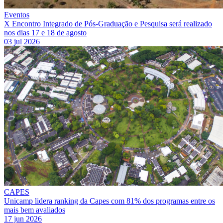
Eventos
X Encontro Integrado de Pós-Graduação e Pesquisa será realizado
nos dias 17 e 18 de agosto
03 jul 2026
CAPES
Unicamp lidera ranking da Capes com 81% dos programas entre os
mais bem avaliados
17 jun 2026