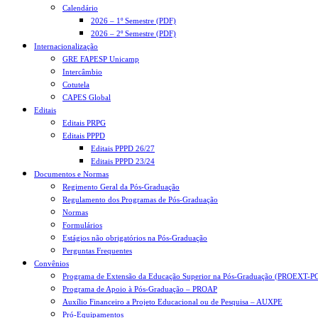
Calendário
2026 – 1º Semestre (PDF)
2026 – 2º Semestre (PDF)
Internacionalização
GRE FAPESP Unicamp
Intercâmbio
Cotutela
CAPES Global
Editais
Editais PRPG
Editais PPPD
Editais PPPD 26/27
Editais PPPD 23/24
Documentos e Normas
Regimento Geral da Pós-Graduação
Regulamento dos Programas de Pós-Graduação
Normas
Formulários
Estágios não obrigatórios na Pós-Graduação
Perguntas Frequentes
Convênios
Programa de Extensão da Educação Superior na Pós-Graduação (PROEXT-P
Programa de Apoio à Pós-Graduação – PROAP
Auxílio Financeiro a Projeto Educacional ou de Pesquisa – AUXPE
Pró-Equipamentos