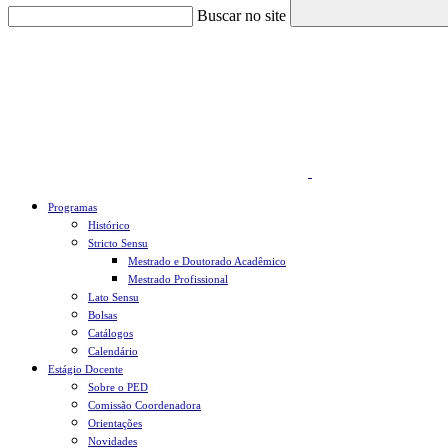
Buscar no site
Link para o Faceboo
Programas
Histórico
Stricto Sensu
Mestrado e Doutorado Acadêmico
Mestrado Profissional
Lato Sensu
Bolsas
Catálogos
Calendário
Estágio Docente
Sobre o PED
Comissão Coordenadora
Orientações
Novidades