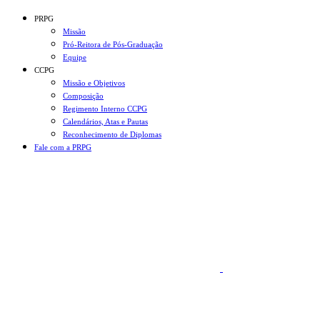
Conteúdo principal
Menu principal
Rodapé
PRPG
Missão
Pró-Reitora de Pós-Graduação
Equipe
CCPG
Missão e Objetivos
Composição
Regimento Interno CCPG
Calendários, Atas e Pautas
Reconhecimento de Diplomas
Fale com a PRPG
Aumentar fonte