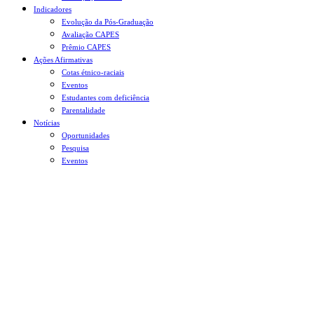
Indicadores
Evolução da Pós-Graduação
Avaliação CAPES
Prêmio CAPES
Ações Afirmativas
Cotas étnico-raciais
Eventos
Estudantes com deficiência
Parentalidade
Notícias
Oportunidades
Pesquisa
Eventos
Menu