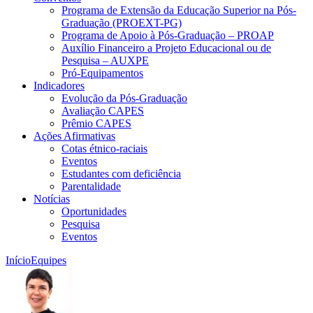
Programa de Extensão da Educação Superior na Pós-
Graduação (PROEXT-PG)
Programa de Apoio à Pós-Graduação – PROAP
Auxílio Financeiro a Projeto Educacional ou de
Pesquisa – AUXPE
Pró-Equipamentos
Indicadores
Evolução da Pós-Graduação
Avaliação CAPES
Prêmio CAPES
Ações Afirmativas
Cotas étnico-raciais
Eventos
Estudantes com deficiência
Parentalidade
Notícias
Oportunidades
Pesquisa
Eventos
Início
Equipes