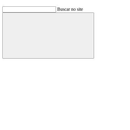
Buscar no site
Buscar
Link para o Facebook
Link para o Linkedin