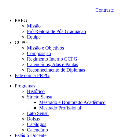
Contraste
PRPG
Missão
Pró-Reitora de Pós-Graduação
Equipe
CCPG
Missão e Objetivos
Composição
Regimento Interno CCPG
Calendários, Atas e Pautas
Reconhecimento de Diplomas
Fale com a PRPG
Programas
Histórico
Stricto Sensu
Mestrado e Doutorado Acadêmico
Mestrado Profissional
Lato Sensu
Bolsas
Catálogos
Calendário
Estágio Docente