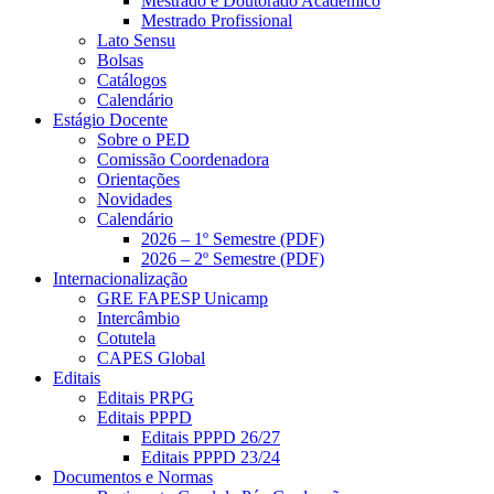
Mestrado e Doutorado Acadêmico
Mestrado Profissional
Lato Sensu
Bolsas
Catálogos
Calendário
Estágio Docente
Sobre o PED
Comissão Coordenadora
Orientações
Novidades
Calendário
2026 – 1º Semestre (PDF)
2026 – 2º Semestre (PDF)
Internacionalização
GRE FAPESP Unicamp
Intercâmbio
Cotutela
CAPES Global
Editais
Editais PRPG
Editais PPPD
Editais PPPD 26/27
Editais PPPD 23/24
Documentos e Normas