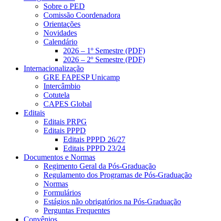
Sobre o PED
Comissão Coordenadora
Orientações
Novidades
Calendário
2026 – 1º Semestre (PDF)
2026 – 2º Semestre (PDF)
Internacionalização
GRE FAPESP Unicamp
Intercâmbio
Cotutela
CAPES Global
Editais
Editais PRPG
Editais PPPD
Editais PPPD 26/27
Editais PPPD 23/24
Documentos e Normas
Regimento Geral da Pós-Graduação
Regulamento dos Programas de Pós-Graduação
Normas
Formulários
Estágios não obrigatórios na Pós-Graduação
Perguntas Frequentes
Convênios