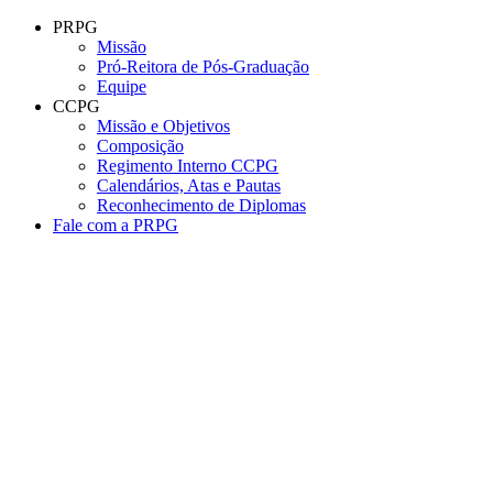
Conteúdo principal
Menu principal
Rodapé
PRPG
Missão
Pró-Reitora de Pós-Graduação
Equipe
CCPG
Missão e Objetivos
Composição
Regimento Interno CCPG
Calendários, Atas e Pautas
Reconhecimento de Diplomas
Fale com a PRPG
Aumentar fonte
Diminuir fonte