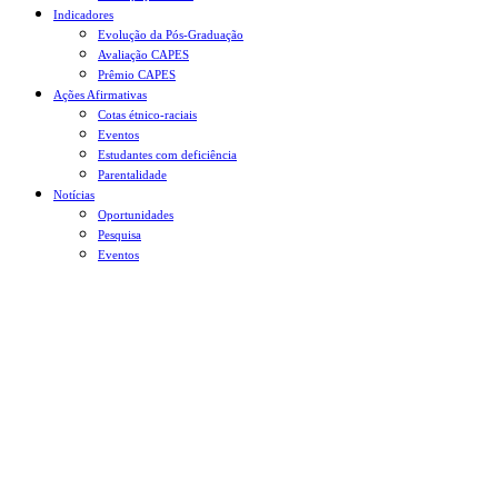
Indicadores
Evolução da Pós-Graduação
Avaliação CAPES
Prêmio CAPES
Ações Afirmativas
Cotas étnico-raciais
Eventos
Estudantes com deficiência
Parentalidade
Notícias
Oportunidades
Pesquisa
Eventos
Menu