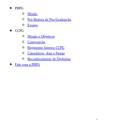
Conteúdo principal
Menu principal
Rodapé
PRPG
Missão
Pró-Reitora de Pós-Graduação
Equipe
CCPG
Missão e Objetivos
Composição
Regimento Interno CCPG
Calendários, Atas e Pautas
Reconhecimento de Diplomas
Fale com a PRPG
Aumentar fonte