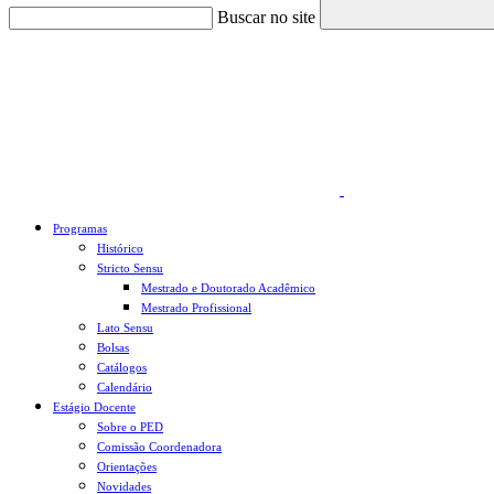
Buscar no site
Link para o Faceboo
Programas
Histórico
Stricto Sensu
Mestrado e Doutorado Acadêmico
Mestrado Profissional
Lato Sensu
Bolsas
Catálogos
Calendário
Estágio Docente
Sobre o PED
Comissão Coordenadora
Orientações
Novidades