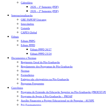
Calendário
2026 – 1º Semestre (PDF)
2026 – 2º Semestre (PDF)
Internacionalização
GRE FAPESP Unicamp
Intercâmbio
Cotutela
CAPES Global
Editais
Editais PRPG
Editais PPPD
Editais PPPD 26/27
Editais PPPD 23/24
Documentos e Normas
Regimento Geral da Pós-Graduação
Regulamento dos Programas de Pós-Graduação
Normas
Formulários
Estágios não obrigatórios na Pós-Graduação
Perguntas Frequentes
Convênios
Programa de Extensão da Educação Superior na Pós-Graduação (PROEXT-P
Programa de Apoio à Pós-Graduação – PROAP
Auxílio Financeiro a Projeto Educacional ou de Pesquisa – AUXPE
Pró-Equipamentos