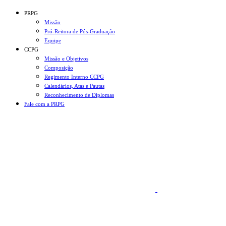
Conteúdo principal
Menu principal
Rodapé
PRPG
Missão
Pró-Reitora de Pós-Graduação
Equipe
CCPG
Missão e Objetivos
Composição
Regimento Interno CCPG
Calendários, Atas e Pautas
Reconhecimento de Diplomas
Fale com a PRPG
Aumentar fonte