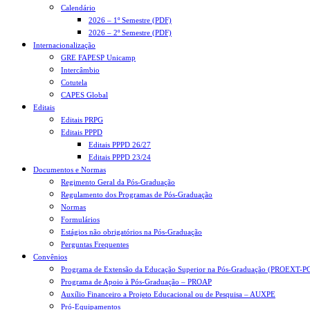
Calendário
2026 – 1º Semestre (PDF)
2026 – 2º Semestre (PDF)
Internacionalização
GRE FAPESP Unicamp
Intercâmbio
Cotutela
CAPES Global
Editais
Editais PRPG
Editais PPPD
Editais PPPD 26/27
Editais PPPD 23/24
Documentos e Normas
Regimento Geral da Pós-Graduação
Regulamento dos Programas de Pós-Graduação
Normas
Formulários
Estágios não obrigatórios na Pós-Graduação
Perguntas Frequentes
Convênios
Programa de Extensão da Educação Superior na Pós-Graduação (PROEXT-P
Programa de Apoio à Pós-Graduação – PROAP
Auxílio Financeiro a Projeto Educacional ou de Pesquisa – AUXPE
Pró-Equipamentos