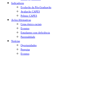
Indicadores
Evolução da Pós-Graduação
Avaliação CAPES
Prêmio CAPES
Ações Afirmativas
Cotas étnico-raciais
Eventos
Estudantes com deficiência
Parentalidade
Notícias
Oportunidades
Pesquisa
Eventos
Menu