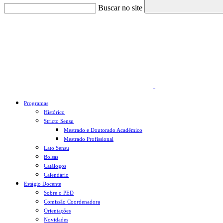
Buscar no site
Link para o Faceboo
Programas
Histórico
Stricto Sensu
Mestrado e Doutorado Acadêmico
Mestrado Profissional
Lato Sensu
Bolsas
Catálogos
Calendário
Estágio Docente
Sobre o PED
Comissão Coordenadora
Orientações
Novidades