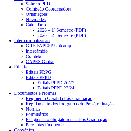
Sobre o PED
Comissão Coordenadora
Orientações
Novidades
Calendário
2026 – 1º Semestre (PDF)
2026 – 2º Semestre (PDF)
Internacionalização
GRE FAPESP Unicamp
Intercâmbio
Cotutela
CAPES Global
Editais
Editais PRPG
Editais PPPD
Editais PPPD 26/27
Editais PPPD 23/24
Documentos e Normas
Regimento Geral da Pós-Graduação
Regulamento dos Programas de Pós-Graduação
Normas
Formulários
Estágios não obrigatórios na Pós-Graduação
Perguntas Frequentes
Convênios