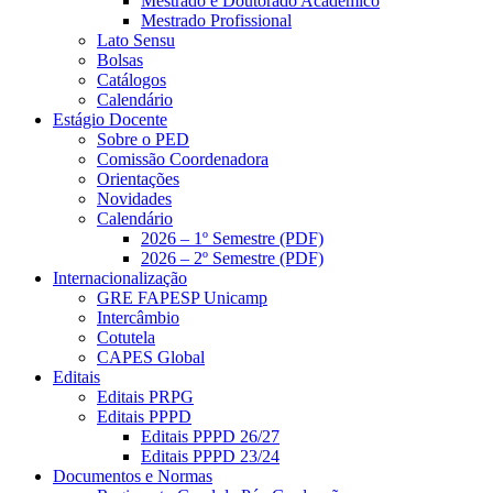
Mestrado e Doutorado Acadêmico
Mestrado Profissional
Lato Sensu
Bolsas
Catálogos
Calendário
Estágio Docente
Sobre o PED
Comissão Coordenadora
Orientações
Novidades
Calendário
2026 – 1º Semestre (PDF)
2026 – 2º Semestre (PDF)
Internacionalização
GRE FAPESP Unicamp
Intercâmbio
Cotutela
CAPES Global
Editais
Editais PRPG
Editais PPPD
Editais PPPD 26/27
Editais PPPD 23/24
Documentos e Normas