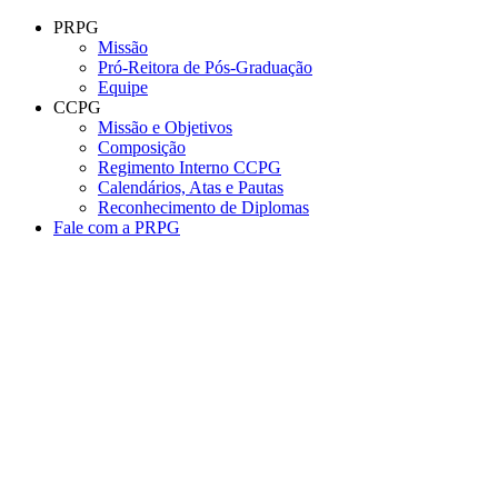
Conteúdo principal
Menu principal
Rodapé
PRPG
Missão
Pró-Reitora de Pós-Graduação
Equipe
CCPG
Missão e Objetivos
Composição
Regimento Interno CCPG
Calendários, Atas e Pautas
Reconhecimento de Diplomas
Fale com a PRPG
Aumentar fonte
Diminuir fonte