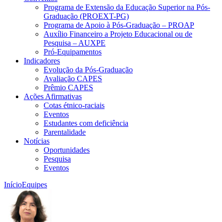
Programa de Extensão da Educação Superior na Pós-
Graduação (PROEXT-PG)
Programa de Apoio à Pós-Graduação – PROAP
Auxílio Financeiro a Projeto Educacional ou de
Pesquisa – AUXPE
Pró-Equipamentos
Indicadores
Evolução da Pós-Graduação
Avaliação CAPES
Prêmio CAPES
Ações Afirmativas
Cotas étnico-raciais
Eventos
Estudantes com deficiência
Parentalidade
Notícias
Oportunidades
Pesquisa
Eventos
Início
Equipes