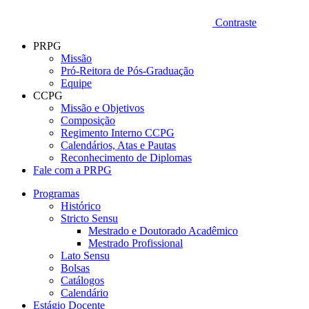
Contraste
PRPG
Missão
Pró-Reitora de Pós-Graduação
Equipe
CCPG
Missão e Objetivos
Composição
Regimento Interno CCPG
Calendários, Atas e Pautas
Reconhecimento de Diplomas
Fale com a PRPG
Programas
Histórico
Stricto Sensu
Mestrado e Doutorado Acadêmico
Mestrado Profissional
Lato Sensu
Bolsas
Catálogos
Calendário
Estágio Docente