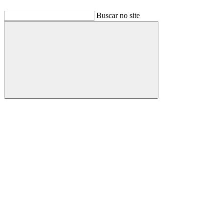
Buscar no site
Buscar
Link para o Facebook
Link para o Linkedin