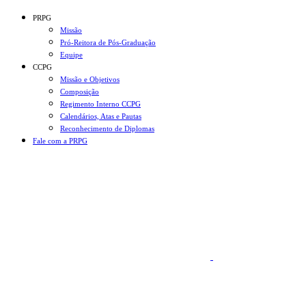
Conteúdo principal
Menu principal
Rodapé
PRPG
Missão
Pró-Reitora de Pós-Graduação
Equipe
CCPG
Missão e Objetivos
Composição
Regimento Interno CCPG
Calendários, Atas e Pautas
Reconhecimento de Diplomas
Fale com a PRPG
Aumentar fonte