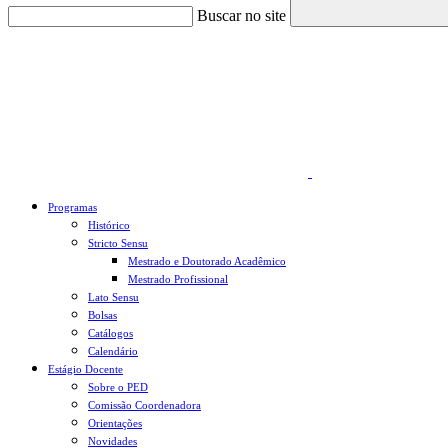
Buscar no site
Link para o Faceboo
Programas
Histórico
Stricto Sensu
Mestrado e Doutorado Acadêmico
Mestrado Profissional
Lato Sensu
Bolsas
Catálogos
Calendário
Estágio Docente
Sobre o PED
Comissão Coordenadora
Orientações
Novidades