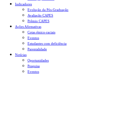
Indicadores
Evolução da Pós-Graduação
Avaliação CAPES
Prêmio CAPES
Ações Afirmativas
Cotas étnico-raciais
Eventos
Estudantes com deficiência
Parentalidade
Notícias
Oportunidades
Pesquisa
Eventos
Menu