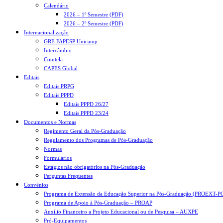
Calendário
2026 – 1º Semestre (PDF)
2026 – 2º Semestre (PDF)
Internacionalização
GRE FAPESP Unicamp
Intercâmbio
Cotutela
CAPES Global
Editais
Editais PRPG
Editais PPPD
Editais PPPD 26/27
Editais PPPD 23/24
Documentos e Normas
Regimento Geral da Pós-Graduação
Regulamento dos Programas de Pós-Graduação
Normas
Formulários
Estágios não obrigatórios na Pós-Graduação
Perguntas Frequentes
Convênios
Programa de Extensão da Educação Superior na Pós-Graduação (PROEXT-P
Programa de Apoio à Pós-Graduação – PROAP
Auxílio Financeiro a Projeto Educacional ou de Pesquisa – AUXPE
Pró-Equipamentos